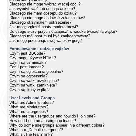
Dlaczego nie mogę wybrać więcej opcji?
Jak wyedytować lub usunąć ankietę?
Dlaczego nie mam dostępu do działu?
Dlaczego nie mogę dodawać załączników?
Dlaczego otrzymałem ostrzeżenie?
Jak mogę zgłosiś posty moderatorowi?
Do czego służy przycisk „Zapisz” w widoku tworzenia wątku?
Dlaczego mój post musi być zaakceptowany?
Jak mogę przesunąć swój wątek w górę?
Formatowanie i rodzaje wątków
Czym jest BBCode?
Czy mogę używać HTML?
Czym są uśmieszki?
Can I post images?
Czym są ogłoszenia globalne?
Czym są ogłoszenia?
Czym są wątki przyklejone?
Czym są wątki zamknięte?
Czym są ikony wątku?
User Levels and Groups
What are Administrators?
What are Moderators?
What are usergroups?
Where are the usergroups and how do I join one?
How do I become a usergroup leader?
Why do some usergroups appear in a different colour?
What is a „Default usergroup”?
What is „The team” link?