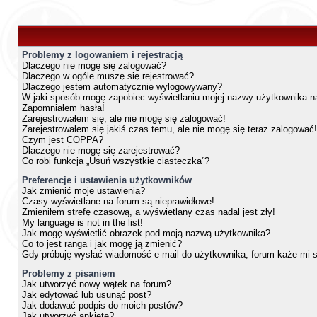
Problemy z logowaniem i rejestracją
Dlaczego nie mogę się zalogować?
Dlaczego w ogóle muszę się rejestrować?
Dlaczego jestem automatycznie wylogowywany?
W jaki sposób mogę zapobiec wyświetlaniu mojej nazwy użytkownika na
Zapomniałem hasła!
Zarejestrowałem się, ale nie mogę się zalogować!
Zarejestrowałem się jakiś czas temu, ale nie mogę się teraz zalogować!
Czym jest COPPA?
Dlaczego nie mogę się zarejestrować?
Co robi funkcja „Usuń wszystkie ciasteczka”?
Preferencje i ustawienia użytkowników
Jak zmienić moje ustawienia?
Czasy wyświetlane na forum są nieprawidłowe!
Zmieniłem strefę czasową, a wyświetlany czas nadal jest zły!
My language is not in the list!
Jak mogę wyświetlić obrazek pod moją nazwą użytkownika?
Co to jest ranga i jak mogę ją zmienić?
Gdy próbuję wysłać wiadomość e-mail do użytkownika, forum każe mi 
Problemy z pisaniem
Jak utworzyć nowy wątek na forum?
Jak edytować lub usunąć post?
Jak dodawać podpis do moich postów?
Jak utworzyć ankietę?