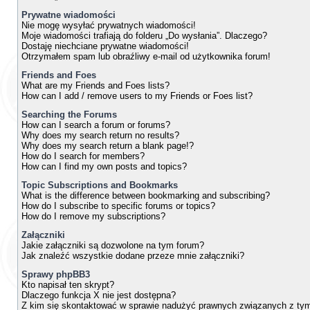
Prywatne wiadomości
Nie mogę wysyłać prywatnych wiadomości!
Moje wiadomości trafiają do folderu „Do wysłania”. Dlaczego?
Dostaję niechciane prywatne wiadomości!
Otrzymałem spam lub obraźliwy e-mail od użytkownika forum!
Friends and Foes
What are my Friends and Foes lists?
How can I add / remove users to my Friends or Foes list?
Searching the Forums
How can I search a forum or forums?
Why does my search return no results?
Why does my search return a blank page!?
How do I search for members?
How can I find my own posts and topics?
Topic Subscriptions and Bookmarks
What is the difference between bookmarking and subscribing?
How do I subscribe to specific forums or topics?
How do I remove my subscriptions?
Załączniki
Jakie załączniki są dozwolone na tym forum?
Jak znaleźć wszystkie dodane przeze mnie załączniki?
Sprawy phpBB3
Kto napisał ten skrypt?
Dlaczego funkcja X nie jest dostępna?
Z kim się skontaktować w sprawie nadużyć prawnych związanych z ty