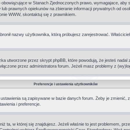
 to obowiązujące w Stanach Zjednoczonych prawo, wymagajace, aby st
 lub prawnych opiekunów na zbieranie informacji prywatnych od osoby 
ronie WWW, skontaktuj się z prawnikiem.
abronił nazwy użytkownika, którą próbujesz zarejestrować. Właściciel
a utworzone przez skrypt phpBB, które powodują, że jesteś nadal z
ne włączone przez administratora forum. Jeżeli masz problemy z (wy
Preferencje i ustawienia użytkowników
ustawienia są zapisywane w bazie danych forum. Żeby je zmienić, za
awienia i preferencje.
iż ta, w której się znajdujesz. Jeżeli właśnie to jest problemem, pr