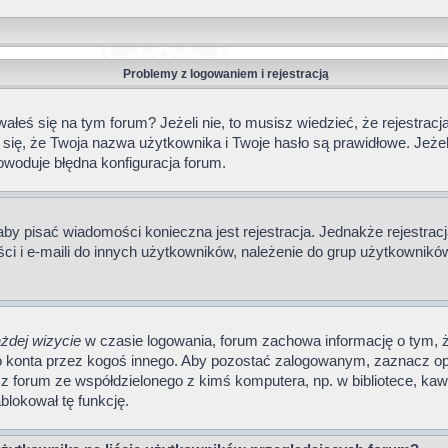
Problemy z logowaniem i rejestracją
eś się na tym forum? Jeżeli nie, to musisz wiedzieć, że rejestracja 
 się, że Twoja nazwa użytkownika i Twoje hasło są prawidłowe. Jeżel
owoduje błędna konfiguracja forum.
 aby pisać wiadomości konieczna jest rejestracja. Jednakże rejestr
i i e-maili do innych użytkowników, należenie do grup użytkowników i
żdej wizycie
w czasie logowania, forum zachowa informację o tym, ż
go konta przez kogoś innego. Aby pozostać zalogowanym, zaznacz op
 z forum ze współdzielonego z kimś komputera, np. w bibliotece, kawi
ablokował tę funkcję.