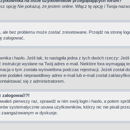
użytkownika na liście użytkowników przeglądających forum?
esz opcję
Nie pokazuj, że jestem online
. Włącz tę opcję i Twoja nazw
 ale bez problemu może zostać zresetowane. Przejdź na stronę logowa
ię zalogować.
ika i hasło. Jeśli tak, to nastąpiła jedna z tych dwóch rzeczy: Jeś
ać instrukcje wysłane na Twój adres e-mail. Niektóre fora wymagają 
acja o tym została wyświetlona podczas rejestracji. Jeżeli został do
ie podałeś nieprawidłowy adres e-mail lub e-mail został zaklasyfiko
kontaktować się z administratorem.
az zalogować!?!
owałeś pierwszy raz, sprawdź w nim swój login i hasło, a potem spró
orów systematycznie usuwa użytkowników, którzy nic nie pisali prze
ziej zaangażowanym w dyskusje.