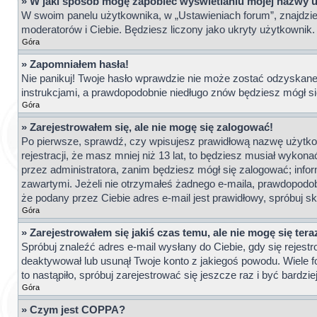
» W jaki sposób mogę zapobiec wyświetlaniu mojej nazwy 
W swoim panelu użytkownika, w „Ustawieniach forum”, znajdzi
moderatorów i Ciebie. Będziesz liczony jako ukryty użytkownik.
Góra
» Zapomniałem hasła!
Nie panikuj! Twoje hasło wprawdzie nie może zostać odzyskane,
instrukcjami, a prawdopodobnie niedługo znów będziesz mógł s
Góra
» Zarejestrowałem się, ale nie mogę się zalogować!
Po pierwsze, sprawdź, czy wpisujesz prawidłową nazwę użytkown
rejestracji, że masz mniej niż 13 lat, to będziesz musiał wykon
przez administratora, zanim będziesz mógł się zalogować; inform
zawartymi. Jeżeli nie otrzymałeś żadnego e-maila, prawdopodobn
że podany przez Ciebie adres e-mail jest prawidłowy, spróbuj s
Góra
» Zarejestrowałem się jakiś czas temu, ale nie mogę się ter
Spróbuj znaleźć adres e-mail wysłany do Ciebie, gdy się rejestr
deaktywował lub usunął Twoje konto z jakiegoś powodu. Wiele f
to nastąpiło, spróbuj zarejestrować się jeszcze raz i być bard
Góra
» Czym jest COPPA?