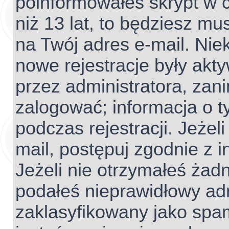
poinformowałeś skrypt w c
niż 13 lat, to będziesz mu
na Twój adres e-mail. Nie
nowe rejestracje były akt
przez administratora, zan
zalogować; informacja o t
podczas rejestracji. Jeżel
mail, postępuj zgodnie z 
Jeżeli nie otrzymałeś ża
podałeś nieprawidłowy adr
zaklasyfikowany jako spam