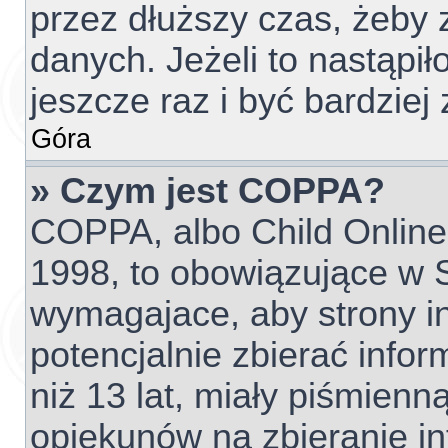
przez dłuższy czas, żeby 
danych. Jeżeli to nastąpił
jeszcze raz i być bardzi
Góra
» Czym jest COPPA?
COPPA, albo Child Online 
1998, to obowiązujące w
wymagajace, aby strony 
potencjalnie zbierać info
niż 13 lat, miały piśmien
opiekunów na zbieranie i