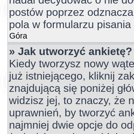
nadal decydować o nie do
postów poprzez odznacza
pola w formularzu pisania
Góra
» Jak utworzyć ankietę?
Kiedy tworzysz nowy wątek
już istniejącego, kliknij z
znajdującą się poniżej głó
widzisz jej, to znaczy, ż
uprawnień, by tworzyć ank
najmniej dwie opcje do od