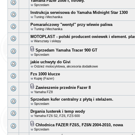
Yamaha Fazer 2008 r, litrowy.
w
Sprzedam
Instrukcja serwisowa do Yamaha Midnight Star 1300
w
Tuning i Mechanika
Pomarańczowy "wentyl" przy wlewie paliwa
w
Tuning i Mechanika
MOTOPLAST - polski producent owiewek i element. pla
w
Warsztaty i sklepy
Sprzedam Yamaha Tracer 900 GT
w
Sprzedam
jakie uchwyty do Givi
w
Odzież motocyklowa, akcesoria dodatkowe
Fzs 1000 klucze
w
Kupię (Fazer)
Zawieszenie przednie Fazer 8
w
Yamaha FZ8
Sprzedam kufer centralny z płytą i stelażem.
w
Sprzedam
Drgania lusterek i temp wody
w
Yamaha FZ6 S2, FZ6, FZS 600
Chłodnica FAZER FZ6S, FZ6N 2004-2010, nowa
w
Sprzedam