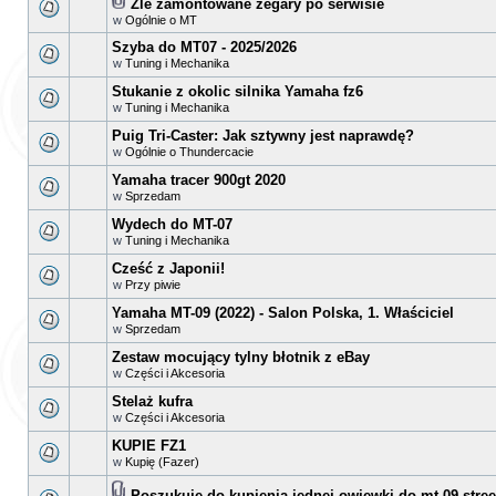
Źle zamontowane zegary po serwisie
w
Ogólnie o MT
Szyba do MT07 - 2025/2026
w
Tuning i Mechanika
Stukanie z okolic silnika Yamaha fz6
w
Tuning i Mechanika
Puig Tri-Caster: Jak sztywny jest naprawdę?
w
Ogólnie o Thundercacie
Yamaha tracer 900gt 2020
w
Sprzedam
Wydech do MT-07
w
Tuning i Mechanika
Cześć z Japonii!
w
Przy piwie
Yamaha MT-09 (2022) - Salon Polska, 1. Właściciel
w
Sprzedam
Zestaw mocujący tylny błotnik z eBay
w
Części i Akcesoria
Stelaż kufra
w
Części i Akcesoria
KUPIE FZ1
w
Kupię (Fazer)
Poszukuje do kupienia jednej owiewki do mt 09 street