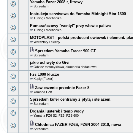
Yamaha Fazer 2008 r, litrowy.
w
Sprzedam
Instrukcja serwisowa do Yamaha Midnight Star 1300
w
Tuning i Mechanika
Pomarańczowy "wentyl" przy wlewie paliwa
w
Tuning i Mechanika
MOTOPLAST - polski producent owiewek i element. pla
w
Warsztaty i sklepy
Sprzedam Yamaha Tracer 900 GT
w
Sprzedam
jakie uchwyty do Givi
w
Odzież motocyklowa, akcesoria dodatkowe
Fzs 1000 klucze
w
Kupię (Fazer)
Zawieszenie przednie Fazer 8
w
Yamaha FZ8
Sprzedam kufer centralny z płytą i stelażem.
w
Sprzedam
Drgania lusterek i temp wody
w
Yamaha FZ6 S2, FZ6, FZS 600
Chłodnica FAZER FZ6S, FZ6N 2004-2010, nowa
w
Sprzedam