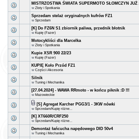
MISTRZOSTWA ŚWIATA SUPERMOTO SŁOMCZYN JUŻ 2
w
Zloty i Spotkania
Sprzedam stelaż oryginalnych kufrów FZ1
w
Sprzedam
[K] Do FZ6N S1 zbiornik paliwa, przednik błotnik
w
Kupię (Fazer)
Motocykliści dla Marcelka
w
Zloty i Spotkania
Kupie XSR 900 22/23
w
Kupię (Fazer)
KUPIĘ Koło Przód FZ1
w
Części i Akcesoria
Silnik
w
Tuning i Mechanika
[27.04.2024] - WAWA RRmoto - w końcu piknik :D !!!
w
Mazowieckie
[S] Agregat Karcher PGG3/1 - 3KW nówki
w
Sprzedam/Kupię różne...
[K] XT660R/CRF250
w
Sprzedam/Kupię różne...
Demontaż łańcucha napędowego DID 50v4
w
Tuning i Mechanika