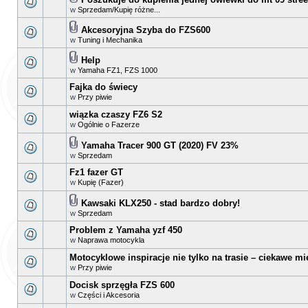
w
Sprzedam/Kupię różne...
Akcesoryjna Szyba do FZS600
w
Tuning i Mechanika
Help
w
Yamaha FZ1, FZS 1000
Fajka do świecy
w
Przy piwie
wiązka czaszy FZ6 S2
w
Ogólnie o Fazerze
Yamaha Tracer 900 GT (2020) FV 23%
w
Sprzedam
Fz1 fazer GT
w
Kupię (Fazer)
Kawsaki KLX250 - stad bardzo dobry!
w
Sprzedam
Problem z Yamaha yzf 450
w
Naprawa motocykla
Motocyklowe inspiracje nie tylko na trasie – ciekawe mi
w
Przy piwie
Docisk sprzęgła FZS 600
w
Części i Akcesoria