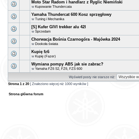
Moto Star Radom i handlarz z Ryglic Niemiński
w
Kupowanie Thundercata
Yamaha Thundercat 600 Kosz sprzęgłowy
w
Tuning i Mechanika
[S] Kufer GIVI trekker alu 42l
w
Sprzedam
Chorwacja Bośnia Czarnogóra - Majówka 2024
w
Dookoła świata
Kupię fz6
w
Kupię (Fazer)
Wymiana pompy ABS jak sie zabrac?
w
Yamaha FZ6 S2, FZ6, FZS 600
Wyświetl posty nie starsze niż:
Strona
1
z
20
[ Znaleziono więcej niż 1000 wyników ]
Strona główna forum