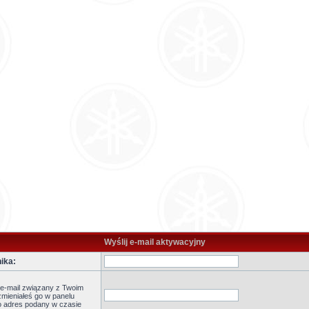
Wyślij e-mail aktywacyjny
ika:
 e-mail związany z Twoim
zmieniałeś go w panelu
to adres podany w czasie