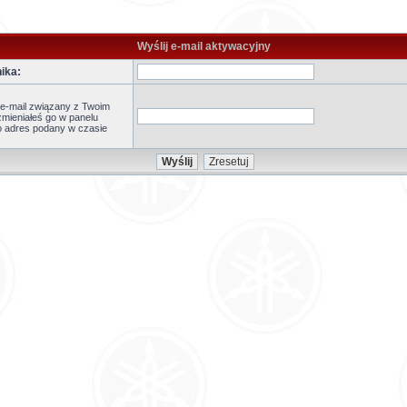
Wyślij e-mail aktywacyjny
ika:
 e-mail związany z Twoim
zmieniałeś go w panelu
to adres podany w czasie