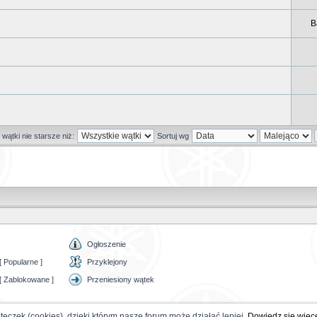
B
wątki nie starsze niż:
Sortuj wg
Ogłoszenie
 Popularne ]
Przyklejony
[ Zablokowane ]
Przeniesiony wątek
teczek (cookies), dzięki którym nasze forum może działać lepiej.
Dowiedz się więc