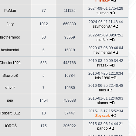
misiakw
2024-09-01 17:54:29
PaMan
77
111125
tuzmen
2024-05-11 11:48:44
Jery
1012
660830
szymoon87
2022-05-09 09:07:51
brotherhood
53
93559
strażak
2020-07-06 09:46:04
hevimental
6
16819
hevimental
2019-03-20 09:34:42
Chester1921
583
443768
strażak
2016-07-25 12:10:34
Slawol58
5
16784
kris 1990
2016-06-25 22:40:48
slavek
7
19580
blos
2016-01-31 12:46:03
jojo
1454
759088
alomer
2015-12-17 15:52:34
Robert_312
13
37447
Zbyszek
2015-03-06 14:44:21
HOROŚ
175
206022
pango