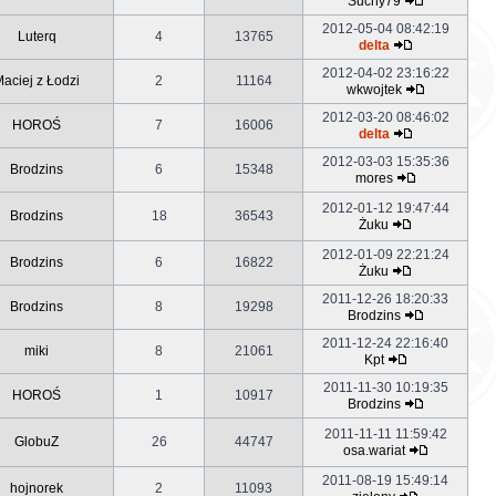
Suchy79
2012-05-04 08:42:19
Luterq
4
13765
delta
2012-04-02 23:16:22
aciej z Łodzi
2
11164
wkwojtek
2012-03-20 08:46:02
HOROŚ
7
16006
delta
2012-03-03 15:35:36
Brodzins
6
15348
mores
2012-01-12 19:47:44
Brodzins
18
36543
Żuku
2012-01-09 22:21:24
Brodzins
6
16822
Żuku
2011-12-26 18:20:33
Brodzins
8
19298
Brodzins
2011-12-24 22:16:40
miki
8
21061
Kpt
2011-11-30 10:19:35
HOROŚ
1
10917
Brodzins
2011-11-11 11:59:42
GlobuZ
26
44747
osa.wariat
2011-08-19 15:49:14
hojnorek
2
11093