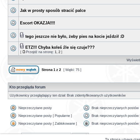
Jak w prosty sposób stracić palce
Escort OKAZJA!!!!
tego jeszcze nie było, żeby pies na kocie jeździł :D
ETZ!!! Chyba koleś źle się czuje???
[
Przejdź na stronę:
1
,
2
]
Wyświetl 
Strona
1
z
2
[ Wątki: 75 ]
Kto przegląda forum
Użytkownicy przeglądający ten dział: Brak zidentyfikowanych użytkowników
Nieprzeczytane posty
Brak nieprzeczytanych postów
Nieprzeczytane posty [ Popularne ]
Brak nieprzeczytanych postów [
Nieprzeczytane posty [ Zablokowane ]
Brak nieprzeczytanych postów 
Szukaj:
Ta strona używa cias