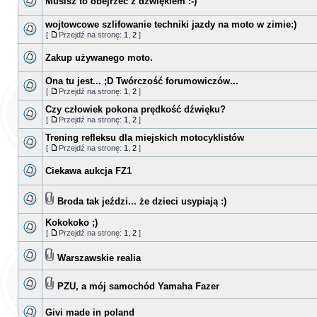
Musisz to obejrzeć z dźwiękiem :-)
wojtowcowe szlifowanie techniki jazdy na moto w zimie:)
[
Przejdź na stronę:
1
,
2
]
Zakup używanego moto.
Ona tu jest... ;D Twórczość forumowiczów...
[
Przejdź na stronę:
1
,
2
]
Czy człowiek pokona prędkość dźwięku?
[
Przejdź na stronę:
1
,
2
]
Trening refleksu dla miejskich motocyklistów
[
Przejdź na stronę:
1
,
2
]
Ciekawa aukcja FZ1
Broda tak jeździ... że dzieci usypiają :)
Kokokoko ;)
[
Przejdź na stronę:
1
,
2
]
Warszawskie realia
PZU, a mój samochód Yamaha Fazer
Givi made in poland