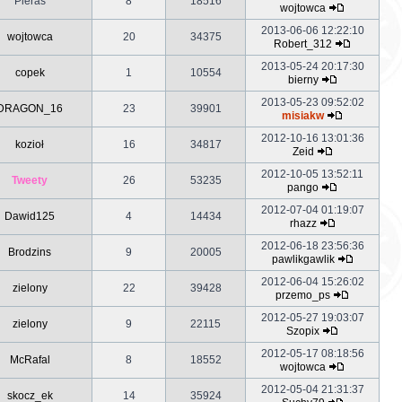
Pieraś
8
18516
wojtowca
2013-06-06 12:22:10
wojtowca
20
34375
Robert_312
2013-05-24 20:17:30
copek
1
10554
bierny
2013-05-23 09:52:02
DRAGON_16
23
39901
misiakw
2012-10-16 13:01:36
kozioł
16
34817
Zeid
2012-10-05 13:52:11
Tweety
26
53235
pango
2012-07-04 01:19:07
Dawid125
4
14434
rhazz
2012-06-18 23:56:36
Brodzins
9
20005
pawlikgawlik
2012-06-04 15:26:02
zielony
22
39428
przemo_ps
2012-05-27 19:03:07
zielony
9
22115
Szopix
2012-05-17 08:18:56
McRafal
8
18552
wojtowca
2012-05-04 21:31:37
skocz_ek
14
35924