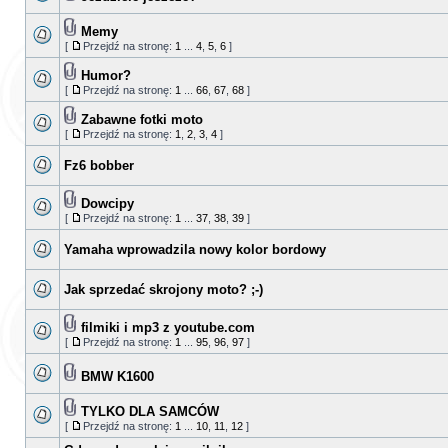
Memy
[
Przejdź na stronę:
1
...
4
,
5
,
6
]
Humor?
[
Przejdź na stronę:
1
...
66
,
67
,
68
]
Zabawne fotki moto
[
Przejdź na stronę:
1
,
2
,
3
,
4
]
Fz6 bobber
Dowcipy
[
Przejdź na stronę:
1
...
37
,
38
,
39
]
Yamaha wprowadzila nowy kolor bordowy
Jak sprzedać skrojony moto? ;-)
filmiki i mp3 z youtube.com
[
Przejdź na stronę:
1
...
95
,
96
,
97
]
BMW K1600
TYLKO DLA SAMCÓW
[
Przejdź na stronę:
1
...
10
,
11
,
12
]