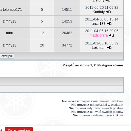
zielony
2011-05-20 11:09:32
artolomeo171
5
14511
Kudłaty
2011-04-30 03:15:14
zimny13
5
14253
arczi137
2011-04-05 16:29:05
fubu
12
26462
madziorrra
2011-03-05 10:55:39
zimny13
20
34772
Leśmian
Przejdź na stronę
1
,
2
Następna strona
Nie możesz
rozpoczynać nowych wątków
Nie możesz
odpowiadać w wątkach
Nie możesz
edytować swoich postów
Nie możesz
usuwać swoich postów
Nie możesz
dodawać załączników
ej
Ok, rozumiem