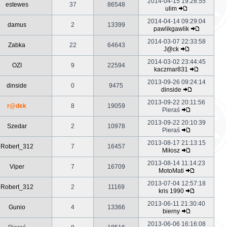
2014-04-15 19:28:55
estewes
37
86548
ulim
2014-04-14 09:29:04
damus
2
13399
pawlikgawlik
2014-03-07 22:33:58
Zabka
22
64643
J@ck
2014-03-02 23:44:45
OZI
9
22594
kaczmar831
2013-09-26 09:24:14
dinside
0
9475
dinside
2013-09-22 20:11:56
r@dek
8
19059
Pieraś
2013-09-22 20:10:39
Szedar
2
10978
Pieraś
2013-08-17 21:13:15
Robert_312
7
16457
Miłosz
2013-08-14 11:14:23
Viper
7
16709
MotoMati
2013-07-04 12:57:18
Robert_312
2
11169
kris 1990
2013-06-11 21:30:40
Gunio
4
13366
bierny
2013-06-06 16:16:08