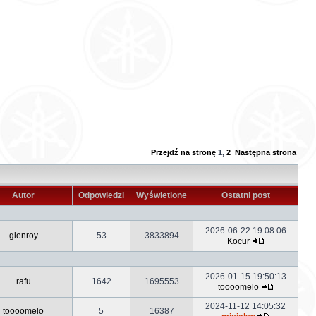
Przejdź na stronę
1
,
2
Następna strona
Autor
Odpowiedzi
Wyświetlone
Ostatni post
2026-06-22 19:08:06
glenroy
53
3833894
Kocur
2026-01-15 19:50:13
rafu
1642
1695553
toooomelo
2024-11-12 14:05:32
toooomelo
5
16387