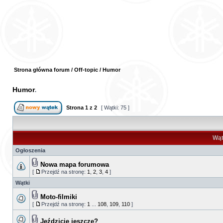
Strona główna forum
/
Off-topic
/
Humor
Humor
Strona
1
z
2
[ Wątki: 75 ]
Wąt
Ogłoszenia
Nowa mapa forumowa
[
Przejdź na stronę:
1
,
2
,
3
,
4
]
Wątki
Moto-filmiki
[
Przejdź na stronę:
1
...
108
,
109
,
110
]
Jeździcie jeszcze?