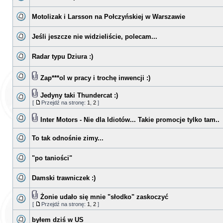
Motolizak i Larsson na Połczyńskiej w Warszawie
Jeśli jeszcze nie widzieliście, polecam...
Radar typu Dziura :)
Zap***ol w pracy i trochę inwencji :)
Jedyny taki Thundercat :)
[
Przejdź na stronę:
1
,
2
]
Inter Motors - Nie dla Idiotów... Takie promocje tylko tam..
To tak odnośnie zimy...
"po taniości"
Damski trawniczek :)
Żonie udało się mnie "słodko" zaskoczyć
[
Przejdź na stronę:
1
,
2
]
byłem dziś w US