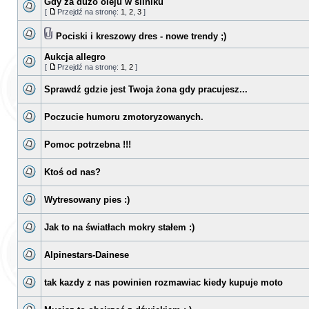
Gdy za duzo oleju w silniku
[
Przejdź na stronę:
1
,
2
,
3
]
Pociski i kreszowy dres - nowe trendy ;)
Aukcja allegro
[
Przejdź na stronę:
1
,
2
]
Sprawdź gdzie jest Twoja żona gdy pracujesz...
Poczucie humoru zmotoryzowanych.
Pomoc potrzebna !!!
Ktoś od nas?
Wytresowany pies :)
Jak to na światłach mokry stałem :)
Alpinestars-Dainese
tak kazdy z nas powinien rozmawiac kiedy kupuje moto