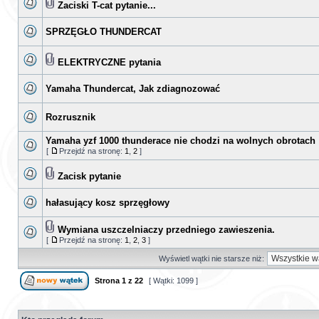
Zaciski T-cat pytanie...
SPRZĘGŁO THUNDERCAT
ELEKTRYCZNE pytania
Yamaha Thundercat, Jak zdiagnozować
Rozrusznik
Yamaha yzf 1000 thunderace nie chodzi na wolnych obrotach
[
Przejdź na stronę:
1
,
2
]
Zacisk pytanie
hałasujący kosz sprzęgłowy
Wymiana uszczelniaczy przedniego zawieszenia.
[
Przejdź na stronę:
1
,
2
,
3
]
Wyświetl wątki nie starsze niż:
Strona
1
z
22
[ Wątki: 1099 ]