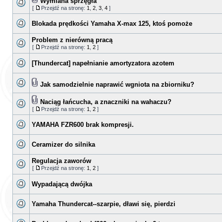
Wymiana sprzęgła
[
Przejdź na stronę:
1
,
2
,
3
,
4
]
Blokada prędkości Yamaha X-max 125, ktoś pomoże
Problem z nierówną pracą
[
Przejdź na stronę:
1
,
2
]
[Thundercat] napełnianie amortyzatora azotem
Jak samodzielnie naprawić wgniota na zbiorniku?
Naciąg łańcucha, a znaczniki na wahaczu?
[
Przejdź na stronę:
1
,
2
]
YAMAHA FZR600 brak kompresji.
Ceramizer do silnika
Regulacja zaworów
[
Przejdź na stronę:
1
,
2
]
Wypadającą dwójka
Yamaha Thundercat--szarpie, dławi się, pierdzi