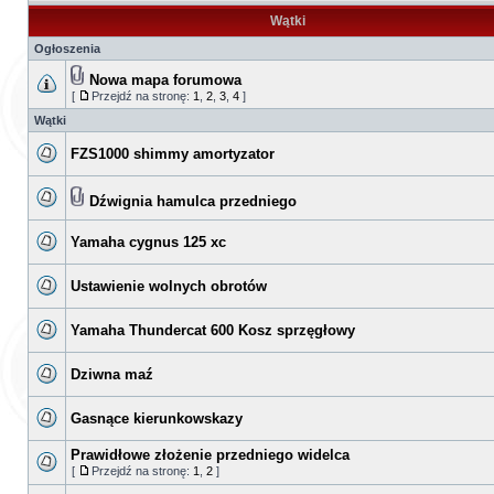
Wątki
Ogłoszenia
Nowa mapa forumowa
[
Przejdź na stronę:
1
,
2
,
3
,
4
]
Wątki
FZS1000 shimmy amortyzator
Dźwignia hamulca przedniego
Yamaha cygnus 125 xc
Ustawienie wolnych obrotów
Yamaha Thundercat 600 Kosz sprzęgłowy
Dziwna maź
Gasnące kierunkowskazy
Prawidłowe złożenie przedniego widelca
[
Przejdź na stronę:
1
,
2
]