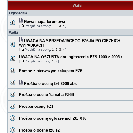
Wątki
Ogłoszenia
Nowa mapa forumowa
[
Przejdź na stronę:
1
,
2
,
3
,
4
]
Wątki
UWAGA NA SPRZEDAJACEGO FZ6-tki PO CIEZKICH
WYPADKACH
[
Przejdź na stronę:
1
,
2
,
3
,
4
]
UWAGA NA OSZUSTA dot. ogłoszenia FZS 1000 z 2005 r
[
Przejdź na stronę:
1
,
2
]
Pomoc z pierwszym zakupem FZ6
Prośba o ocenę fz6 2006 abs
Prośba o ocene Yamaha FZ6S
Prośbai ocenę FZ1
Prośba o ocenę ogłoszenia.FZ8, XJ6
Prosba o ocene fz6 s2