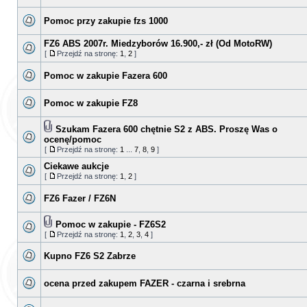
Pomoc przy zakupie fzs 1000
FZ6 ABS 2007r. Miedzyborów 16.900,- zł (Od MotoRW)
[
Przejdź na stronę:
1
,
2
]
Pomoc w zakupie Fazera 600
Pomoc w zakupie FZ8
Szukam Fazera 600 chętnie S2 z ABS. Proszę Was o
ocenę/pomoc
[
Przejdź na stronę:
1
...
7
,
8
,
9
]
Ciekawe aukcje
[
Przejdź na stronę:
1
,
2
]
FZ6 Fazer / FZ6N
Pomoc w zakupie - FZ6S2
[
Przejdź na stronę:
1
,
2
,
3
,
4
]
Kupno FZ6 S2 Zabrze
ocena przed zakupem FAZER - czarna i srebrna