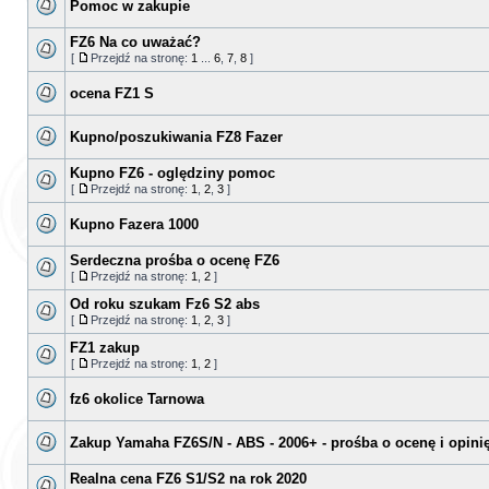
Pomoc w zakupie
FZ6 Na co uważać?
[
Przejdź na stronę:
1
...
6
,
7
,
8
]
ocena FZ1 S
Kupno/poszukiwania FZ8 Fazer
Kupno FZ6 - oględziny pomoc
[
Przejdź na stronę:
1
,
2
,
3
]
Kupno Fazera 1000
Serdeczna prośba o ocenę FZ6
[
Przejdź na stronę:
1
,
2
]
Od roku szukam Fz6 S2 abs
[
Przejdź na stronę:
1
,
2
,
3
]
FZ1 zakup
[
Przejdź na stronę:
1
,
2
]
fz6 okolice Tarnowa
Zakup Yamaha FZ6S/N - ABS - 2006+ - prośba o ocenę i opini
Realna cena FZ6 S1/S2 na rok 2020