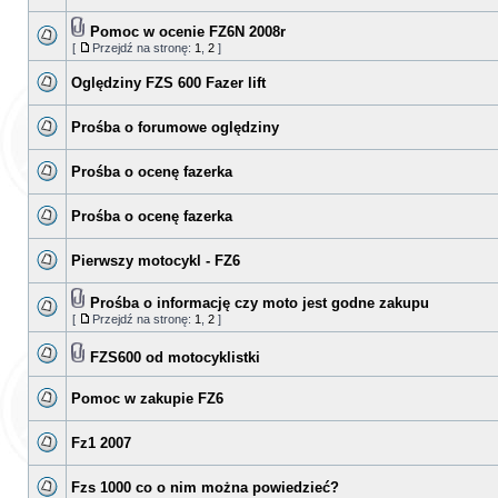
Pomoc w ocenie FZ6N 2008r
[
Przejdź na stronę:
1
,
2
]
Oględziny FZS 600 Fazer lift
Prośba o forumowe oględziny
Prośba o ocenę fazerka
Prośba o ocenę fazerka
Pierwszy motocykl - FZ6
Prośba o informację czy moto jest godne zakupu
[
Przejdź na stronę:
1
,
2
]
FZS600 od motocyklistki
Pomoc w zakupie FZ6
Fz1 2007
Fzs 1000 co o nim można powiedzieć?