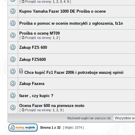
[
Przejdź na stronę:
1
,
2
,
3
,
4
,
5
]
Kupno Yamaha Fazer 1000 DE Prośba o ocene
Prośba o pomoc w ocenie motocykli z ogłoszenia, fz1n
Prośba o ocenę MT09
[
Przejdź na stronę:
1
,
2
]
Zakup FZS 600
Zakup FZS600
Chce kupić Fz1 Fazer 2006 i potrzebuje waszej opinii
Zakup Fazera
fazer , czy kupic ?
Ocena Fazer 600 na pierwsze moto
[
Przejdź na stronę:
1
,
2
,
3
]
Wyświetl wątki nie starsze niż:
Strona
1
z
32
[ Wątki: 1574 ]