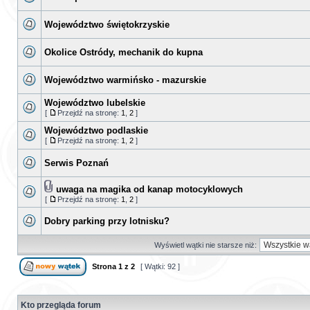
Województwo świętokrzyskie
Okolice Ostródy, mechanik do kupna
Województwo warmińsko - mazurskie
Województwo lubelskie
[
Przejdź na stronę:
1
,
2
]
Województwo podlaskie
[
Przejdź na stronę:
1
,
2
]
Serwis Poznań
uwaga na magika od kanap motocyklowych
[
Przejdź na stronę:
1
,
2
]
Dobry parking przy lotnisku?
Wyświetl wątki nie starsze niż:
Strona
1
z
2
[ Wątki: 92 ]
Kto przegląda forum