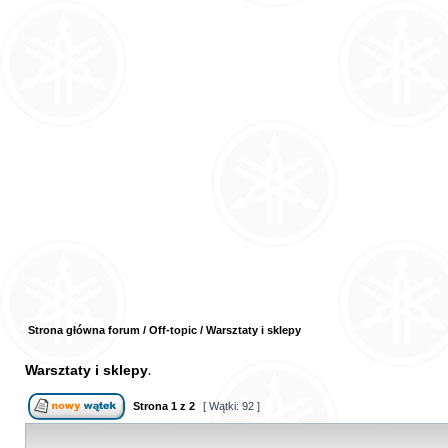
Strona główna forum
/
Off-topic
/
Warsztaty i sklepy
Warsztaty i sklepy
Strona
1
z
2
[ Wątki: 92 ]