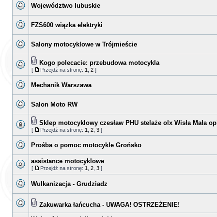
Województwo lubuskie
FZS600 wiązka elektryki
Salony motocyklowe w Trójmieście
Kogo polecacie: przebudowa motocykla
[
Przejdź na stronę:
1
,
2
]
Mechanik Warszawa
Salon Moto RW
Sklep motocyklowy czesław PHU stelaże olx Wisła Mała op
[
Przejdź na stronę:
1
,
2
,
3
]
Prośba o pomoc motocykle Grońsko
assistance motocyklowe
[
Przejdź na stronę:
1
,
2
,
3
]
Wulkanizacja - Grudziadz
Zakuwarka łańcucha - UWAGA! OSTRZEŻENIE!