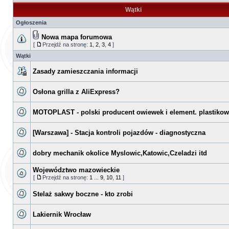
Wątki
Ogłoszenia
Nowa mapa forumowa
[
Przejdź na stronę:
1
,
2
,
3
,
4
]
Wątki
Zasady zamieszczania informacji
Osłona grilla z AliExpress?
MOTOPLAST - polski producent owiewek i element. plastiko
[Warszawa] - Stacja kontroli pojazdów - diagnostyczna
dobry mechanik okolice Myslowic,Katowic,Czeladzi itd
Województwo mazowieckie
[
Przejdź na stronę:
1
...
9
,
10
,
11
]
Stelaż sakwy boczne - kto zrobi
Lakiernik Wrocław