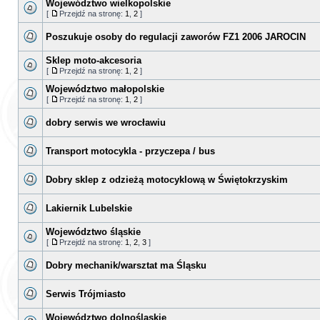
Województwo wielkopolskie
[
Przejdź na stronę:
1
,
2
]
Poszukuje osoby do regulacji zaworów FZ1 2006 JAROCIN
Sklep moto-akcesoria
[
Przejdź na stronę:
1
,
2
]
Województwo małopolskie
[
Przejdź na stronę:
1
,
2
]
dobry serwis we wrocławiu
Transport motocykla - przyczepa / bus
Dobry sklep z odzieżą motocyklową w Świętokrzyskim
Lakiernik Lubelskie
Województwo śląskie
[
Przejdź na stronę:
1
,
2
,
3
]
Dobry mechanik/warsztat ma Śląsku
Serwis Trójmiasto
Województwo dolnośląskie