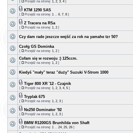
[
Przejdź na stronę:
1
,
2
,
3
,
4
]
KTM 1290 SAS
[
Przejdź na stronę:
1
...
6
,
7
,
8
]
Z Tracera na RSa
[
Przejdź na stronę:
1
,
2
]
Czy dam rade jeszcze wejść za rok na yamahe tzr 50?
Czołg GS Dominka
[
Przejdź na stronę:
1
,
2
]
Cofam się w rozwoju :) 125ccm.
[
Przejdź na stronę:
1
,
2
]
Kiedyś "mały" teraz "duży" Suzuki V-Strom 1000
Tiger 800 XR '12 - Czajnik
[
Przejdź na stronę:
1
,
2
,
3
,
4
,
5
]
Tryplak 675
[
Przejdź na stronę:
1
,
2
,
3
]
Nx250 Dominator '92
[
Przejdź na stronę:
1
,
2
,
3
]
BMW R1200GS Brunhilda von Shaft
[
Przejdź na stronę:
1
...
24
,
25
,
26
]