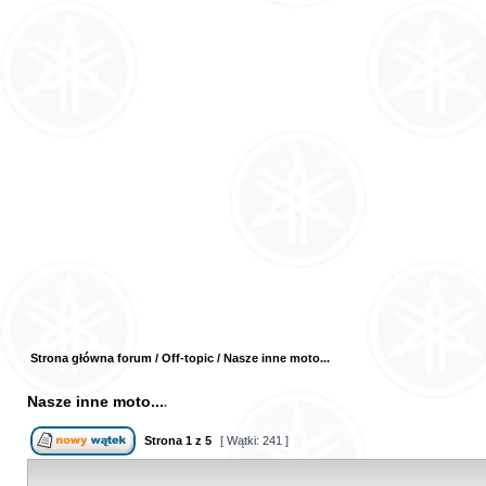
Strona główna forum
/
Off-topic
/
Nasze inne moto...
Nasze inne moto...
Strona
1
z
5
[ Wątki: 241 ]