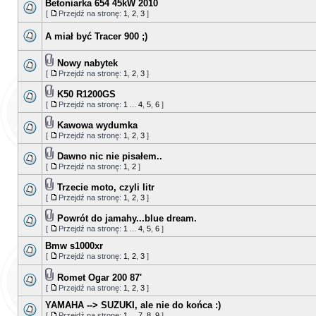
Betoniarka 654 45kW 2010
[
Przejdź na stronę:
1
,
2
,
3
]
A miał być Tracer 900 ;)
Nowy nabytek
[
Przejdź na stronę:
1
,
2
,
3
]
K50 R1200GS
[
Przejdź na stronę:
1
...
4
,
5
,
6
]
Kawowa wydumka
[
Przejdź na stronę:
1
,
2
,
3
]
Dawno nic nie pisałem..
[
Przejdź na stronę:
1
,
2
]
Trzecie moto, czyli litr
[
Przejdź na stronę:
1
,
2
,
3
]
Powrót do jamahy...blue dream.
[
Przejdź na stronę:
1
...
4
,
5
,
6
]
Bmw s1000xr
[
Przejdź na stronę:
1
,
2
,
3
]
Romet Ogar 200 87'
[
Przejdź na stronę:
1
,
2
,
3
]
YAMAHA --> SUZUKI, ale nie do końca :)
[
Przejdź na stronę:
1
...
7
,
8
,
9
]