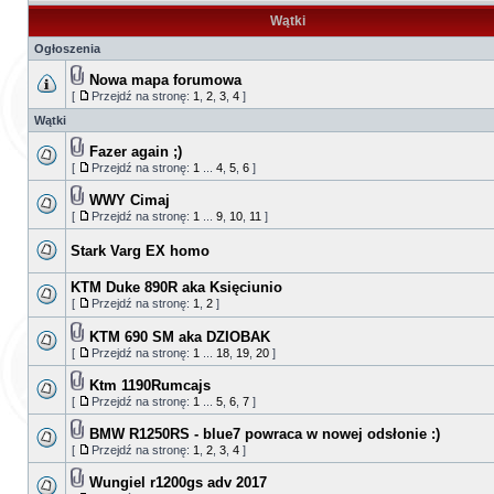
Wątki
Ogłoszenia
Nowa mapa forumowa
[
Przejdź na stronę:
1
,
2
,
3
,
4
]
Wątki
Fazer again ;)
[
Przejdź na stronę:
1
...
4
,
5
,
6
]
WWY Cimaj
[
Przejdź na stronę:
1
...
9
,
10
,
11
]
Stark Varg EX homo
KTM Duke 890R aka Księciunio
[
Przejdź na stronę:
1
,
2
]
KTM 690 SM aka DZIOBAK
[
Przejdź na stronę:
1
...
18
,
19
,
20
]
Ktm 1190Rumcajs
[
Przejdź na stronę:
1
...
5
,
6
,
7
]
BMW R1250RS - blue7 powraca w nowej odsłonie :)
[
Przejdź na stronę:
1
,
2
,
3
,
4
]
Wungiel r1200gs adv 2017