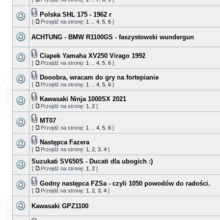
Polska SHL 175 - 1962 r
[
Przejdź na stronę:
1
...
4
,
5
,
6
]
ACHTUNG - BMW R1100GS - faszystowski wundergun
Ciapek Yamaha XV250 Virago 1992
[
Przejdź na stronę:
1
...
4
,
5
,
6
]
Dooobra, wracam do gry na fortepianie
[
Przejdź na stronę:
1
...
4
,
5
,
6
]
Kawasaki Ninja 1000SX 2021
[
Przejdź na stronę:
1
,
2
]
MT07
[
Przejdź na stronę:
1
...
4
,
5
,
6
]
Następca Fazera
[
Przejdź na stronę:
1
,
2
,
3
,
4
]
Suzukati SV650S - Ducati dla ubogich :)
[
Przejdź na stronę:
1
,
2
]
Godny następca FZSa - czyli 1050 powodów do radości.
[
Przejdź na stronę:
1
,
2
,
3
,
4
]
Kawasaki GPZ1100