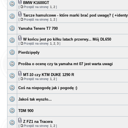
BMW K1600GT
[
Przejdź na stronę:
1
,
2
]
Tarcze hamulcowe - które marki brać pod uwagę? ( +identyf
[
Przejdź na stronę:
1
,
2
]
Yamaha Tenere T7 700
W końcu jest po kilku latach przerwy... Mój DL650
[
Przejdź na stronę:
1
,
2
,
3
]
Pierdzipędy
Prośba o ocenę czy ta yamaha mt 07 jest warta uwagi
MT-10 czy KTM DUKE 1290 R
[
Przejdź na stronę:
1
,
2
]
Coś na niepogodę jak i pogodę :)
Jakoś tak wyszło...
TDM 900
Z FZ1 na Tracera
[
Przejdź na stronę:
1
,
2
]