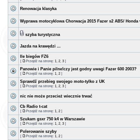
Renowacja klasyka
Wyprawa motocyklowa Chorwacja 2015 Fazer s2 ABS/ Honda 
szyba turystyczna
Jazda na krawędzi ...
Ile biegów FZ6
[
Przejdź na stronę:
1
,
2
,
3
]
Panowie i Panie pilne!czy jest godny uwagi Fazer 600 2003?
[
Przejdź na stronę:
1
,
2
]
Sprawdź przebieg swojego moto-tylko z UK
[
Przejdź na stronę:
1
,
2
,
3
]
nic nie może przecież wiecznie trwać
Cb Radio t-cat
[
Przejdź na stronę:
1
,
2
]
Szukam gsxr 750 k4 w Warszawie
[
Przejdź na stronę:
1
,
2
,
3
]
Polerowanie szyby
[
Przejdź na stronę:
1
,
2
]