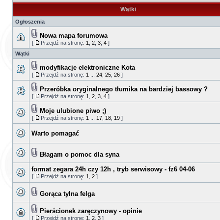
Wątki
Ogłoszenia
Nowa mapa forumowa
[
Przejdź na stronę:
1
,
2
,
3
,
4
]
Wątki
modyfikacje elektroniczne Kota
[
Przejdź na stronę:
1
...
24
,
25
,
26
]
Przeróbka oryginalnego tłumika na bardziej bassowy ?
[
Przejdź na stronę:
1
,
2
,
3
,
4
]
Moje ulubione piwo ;)
[
Przejdź na stronę:
1
...
17
,
18
,
19
]
Warto pomagać
Błagam o pomoc dla syna
format zegara 24h czy 12h , tryb serwisowy - fz6 04-06
[
Przejdź na stronę:
1
,
2
]
Gorąca tylna felga
Pierścionek zaręczynowy - opinie
[
Przejdź na stronę:
1
,
2
,
3
]