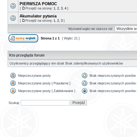
PIERWSZA POMOC
[
Przejdź na stronę:
1
,
2
,
3
,
4
]
Akumulator pytania
[
Przejdź na stronę:
1
,
2
,
3
]
Wyświetl wątki nie starsze niż:
Strona
1
z
1
[ Wątki: 21 ]
Kto przegląda forum
Użytkownicy przeglądający ten dział: Brak zidentyfikowanych użytkowników
Nieprzeczytane posty
Brak nieprzeczytanych postów
Nieprzeczytane posty [ Popularne ]
Brak nieprzeczytanych postów [
Nieprzeczytane posty [ Zablokowane ]
Brak nieprzeczytanych postów 
Szukaj: