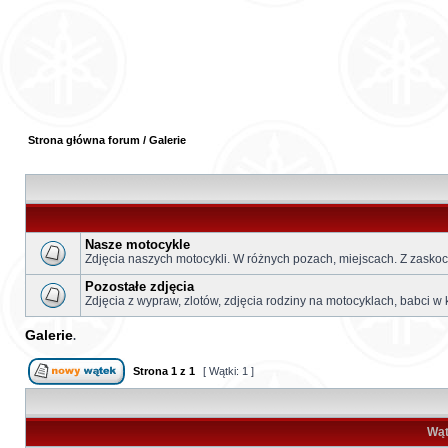
Strona główna forum
/
Galerie
Nasze motocykle
Zdjęcia naszych motocykli. W różnych pozach, miejscach. Z zasko
Pozostałe zdjęcia
Zdjęcia z wypraw, zlotów, zdjęcia rodziny na motocyklach, babci w 
Galerie
Strona
1
z
1
[ Wątki: 1 ]
Wąt