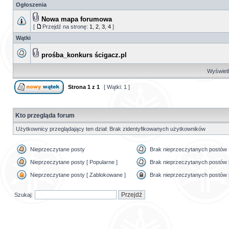
Ogłoszenia
Nowa mapa forumowa
[
Przejdź na stronę:
1
,
2
,
3
,
4
]
Wątki
prośba_konkurs ścigacz.pl
Wyświetl 
Strona
1
z
1
[ Wątki: 1 ]
Kto przegląda forum
Użytkownicy przeglądający ten dział: Brak zidentyfikowanych użytkowników
Nieprzeczytane posty
Brak nieprzeczytanych postów
Nieprzeczytane posty [ Popularne ]
Brak nieprzeczytanych postów [
Nieprzeczytane posty [ Zablokowane ]
Brak nieprzeczytanych postów 
Szukaj: