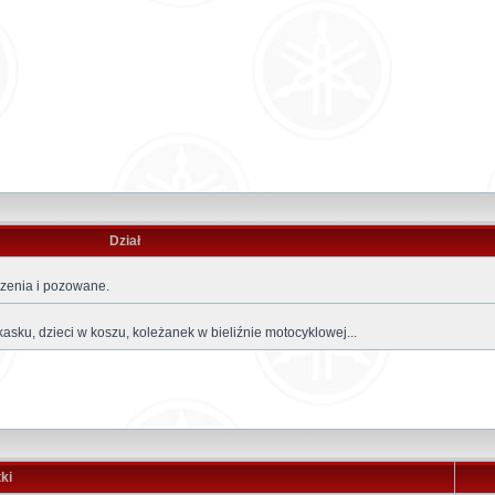
Dział
czenia i pozowane.
kasku, dzieci w koszu, koleżanek w bieliźnie motocyklowej...
ki