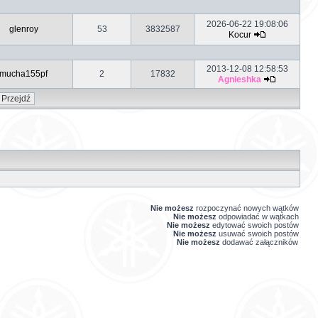
2026-06-22 19:08:06
glenroy
53
3832587
Kocur
2013-12-08 12:58:53
mucha155pf
2
17832
Agnieshka
Nie możesz
rozpoczynać nowych wątków
Nie możesz
odpowiadać w wątkach
Nie możesz
edytować swoich postów
Nie możesz
usuwać swoich postów
Nie możesz
dodawać załączników