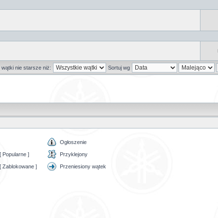
wątki nie starsze niż:
Sortuj wg
Ogłoszenie
 Popularne ]
Przyklejony
[ Zablokowane ]
Przeniesiony wątek