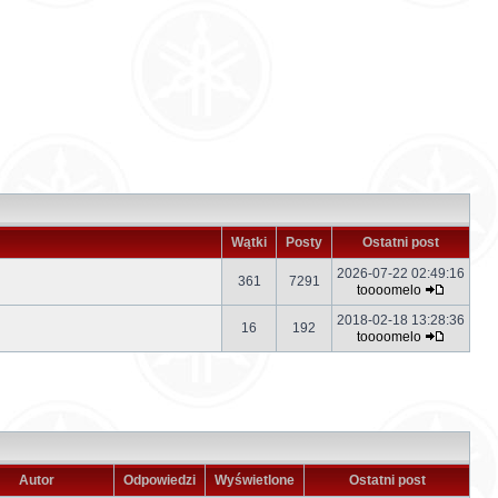
Wątki
Posty
Ostatni post
2026-07-22 02:49:16
361
7291
toooomelo
2018-02-18 13:28:36
16
192
toooomelo
Autor
Odpowiedzi
Wyświetlone
Ostatni post