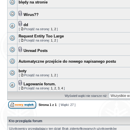
blędy na stronie
Wirus??
dd
[
Przejdź na stronę:
1
,
2
]
Request Entity Too Large
[
Przejdź na stronę:
1
,
2
]
Unread Posts
Automatyczne przejście do nowego napisanego postu
boty
[
Przejdź na stronę:
1
,
2
]
Lagowanie forum.
[
Przejdź na stronę:
1
,
2
,
3
,
4
]
Wyświetl wątki nie starsze niż:
Strona
1
z
1
[ Wątki: 27 ]
Kto przegląda forum
Użytkownicy przeglądający ten dział: Brak zidentyfikowanych użytkowników