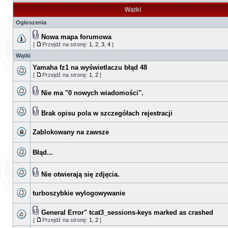
Wątki
Ogłoszenia
Nowa mapa forumowa
[
Przejdź na stronę:
1
,
2
,
3
,
4
]
Wątki
Yamaha fz1 na wyświetlaczu błąd 48
[
Przejdź na stronę:
1
,
2
]
Nie ma "0 nowych wiadomości".
Brak opisu pola w szczegółach rejestracji
Zablokowany na zawsze
Błąd...
Nie otwierają się zdjęcia.
turboszybkie wylogowywanie
General Error" tcat3_sessions-keys marked as crashed
[
Przejdź na stronę:
1
,
2
]