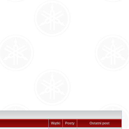
Wątki
Posty
Ostatni post