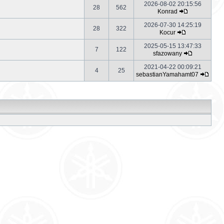
2026-08-02 20:15:56
28
562
Konrad
2026-07-30 14:25:19
28
322
Kocur
2025-05-15 13:47:33
7
122
sfazowany
2021-04-22 00:09:21
4
25
sebastianYamahamt07