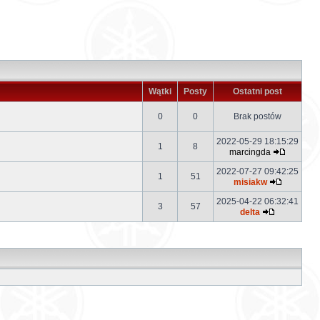
Wątki
Posty
Ostatni post
0
0
Brak postów
2022-05-29 18:15:29
1
8
marcingda
2022-07-27 09:42:25
1
51
misiakw
2025-04-22 06:32:41
3
57
delta