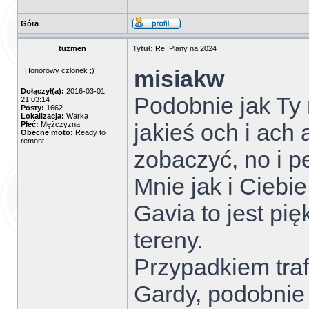
Góra
tuzmen
Tytuł:
Re: Plany na 2024
misiakw
Honorowy członek ;)
Dołączył(a):
2016-03-01
Podobnie jak Ty 
21:03:14
Posty:
1662
Lokalizacja:
Warka
jakieś och i ach 
Płeć:
Mężczyzna
Obecne moto:
Ready to
remont
zobaczyć, no i p
Mnie jak i Ciebie
Gavia to jest pię
tereny.
Przypadkiem traf
Gardy, podobnie 