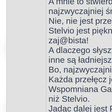
A mnie to stwier
najzwyczajniej ś
Nie, nie jest pr
Stelvio jest pięk
zaj@bista!
A dlaczego słysz
inne są ładniejs
Bo, najzwyczajnie
Każda przełęcz j
Wspomniana Gavia 
niż Stelvio.
Jadąc dalej jest