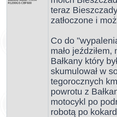
R1200GS CBF600
teraz Bieszczady
zatłoczone i mo
Co do "wypalenia
mało jeździłem, 
Bałkany który by
skumulował w so
tegorocznych km
powrotu z Bałka
motocykl po podr
robotą po kokard