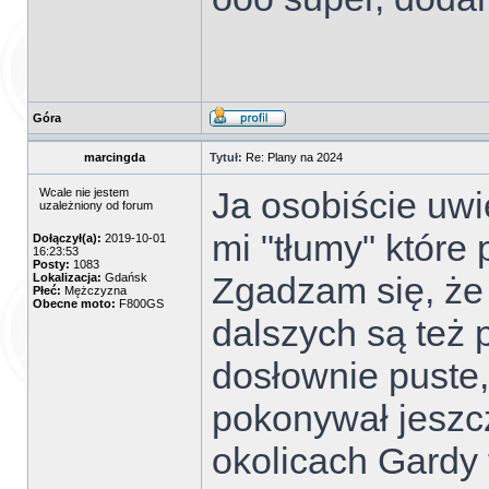
Góra
marcingda
Tytuł:
Re: Plany na 2024
Ja osobiście uwi
Wcale nie jestem
uzależniony od forum
mi "tłumy" które 
Dołączył(a):
2019-10-01
16:23:53
Posty:
1083
Zgadzam się, że 
Lokalizacja:
Gdańsk
Płeć:
Mężczyzna
Obecne moto:
F800GS
dalszych są też 
dosłownie puste,
pokonywał jeszc
okolicach Gardy