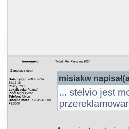
toooomelo
Tytuł:
Re: Plany na 2024
Zamykacz opon
misiakw napisał(a
Dołączył(a):
2008-02-24
19:17:18
Posty:
298
... stelvio jest
Lokalizacja:
Poznań
Płeć:
Mężczyzna
Telefon:
Nikon
przereklamowane
Obecne moto:
XV535-XJ600-
FZS600