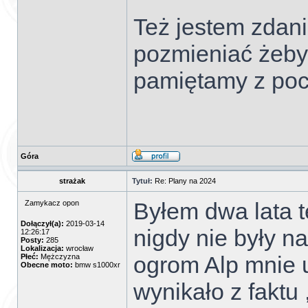
Też jestem zdani
pozmieniać żeby
pamiętamy z poc
Góra
strażak
Tytuł:
Re: Plany na 2024
Byłem dwa lata t
Zamykacz opon
Dołączył(a):
2019-03-14
nigdy nie były na
12:26:17
Posty:
285
Lokalizacja:
wrocław
ogrom Alp mnie 
Płeć:
Mężczyzna
Obecne moto:
bmw s1000xr
wynikało z faktu