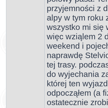
przyjemności z 
alpy w tym roku 
wszystko mi się 
więc wziąlem 2 
weekend i pojech
naprawdę Stelvi
tej trasy. podcz
do wyjechania za
której ten wyjazd
odpocząłem (a f
ostatecznie zro