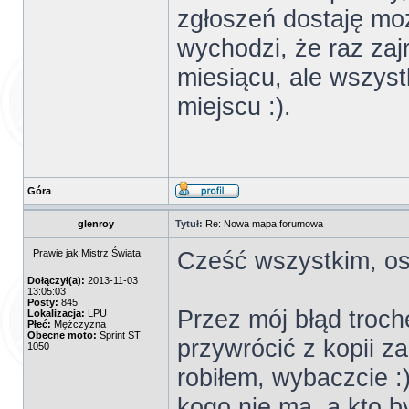
zgłoszeń dostaję moż
wychodzi, że raz zaj
miesiącu, ale wszyst
miejscu :).
Góra
glenroy
Tytuł:
Re: Nowa mapa forumowa
Cześć wszystkim, ost
Prawie jak Mistrz Świata
Dołączył(a):
2013-11-03
13:05:03
Posty:
845
Przez mój błąd troc
Lokalizacja:
LPU
Płeć:
Mężczyzna
Obecne moto:
Sprint ST
przywrócić z kopii za
1050
robiłem, wybaczcie :)
kogo nie ma, a kto b