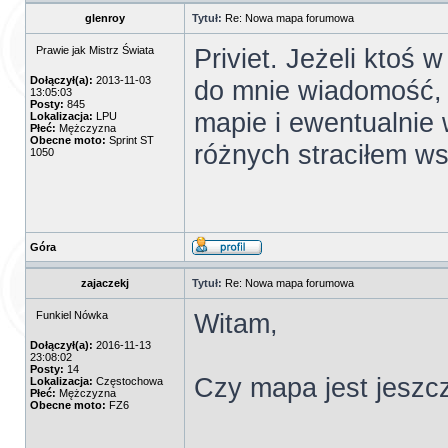
glenroy
Tytuł:
Re: Nowa mapa forumowa
Priviet. Jeżeli ktoś 
Prawie jak Mistrz Świata
Dołączył(a):
2013-11-03
do mnie wiadomość,
13:05:03
Posty:
845
mapie i ewentualnie 
Lokalizacja:
LPU
Płeć:
Mężczyzna
Obecne moto:
Sprint ST
różnych straciłem ws
1050
Góra
zajaczekj
Tytuł:
Re: Nowa mapa forumowa
Witam,
Funkiel Nówka
Dołączył(a):
2016-11-13
23:08:02
Posty:
14
Czy mapa jest jeszc
Lokalizacja:
Częstochowa
Płeć:
Mężczyzna
Obecne moto:
FZ6