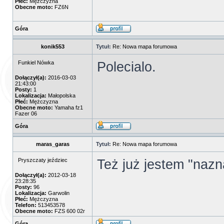
Płeć:
Mężczyzna
Obecne moto:
FZ6N
Góra
konik553
Tytuł:
Re: Nowa mapa forumowa
Polecialo.
Funkiel Nówka
Dołączył(a):
2016-03-03
21:43:00
Posty:
1
Lokalizacja:
Małopolska
Płeć:
Mężczyzna
Obecne moto:
Yamaha fz1
Fazer 06
Góra
maras_garas
Tytuł:
Re: Nowa mapa forumowa
Też już jestem "naz
Pryszczaty jeździec
Dołączył(a):
2012-03-18
23:28:35
Posty:
96
Lokalizacja:
Garwolin
Płeć:
Mężczyzna
Telefon:
513453578
Obecne moto:
FZS 600 02r
Góra