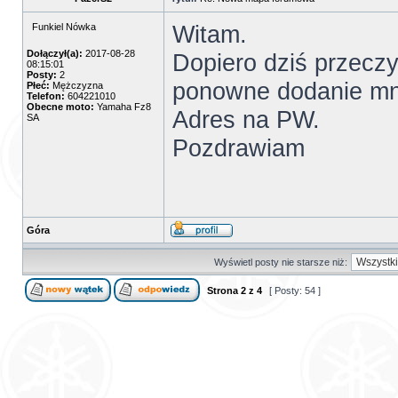
Witam.
Funkiel Nówka
Dołączył(a):
2017-08-28
Dopiero dziś przeczy
08:15:01
Posty:
2
ponowne dodanie mn
Płeć:
Mężczyzna
Telefon:
604221010
Obecne moto:
Yamaha Fz8
Adres na PW.
SA
Pozdrawiam
Góra
Wyświetl posty nie starsze niż:
Strona
2
z
4
[ Posty: 54 ]