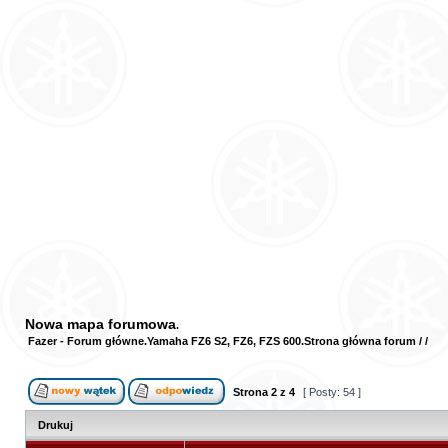
Nowa mapa forumowa
Fazer - Forum główne
Yamaha FZ6 S2, FZ6, FZS 600
Strona główna forum
/
/
Strona
2
z
4
[ Posty: 54 ]
Drukuj