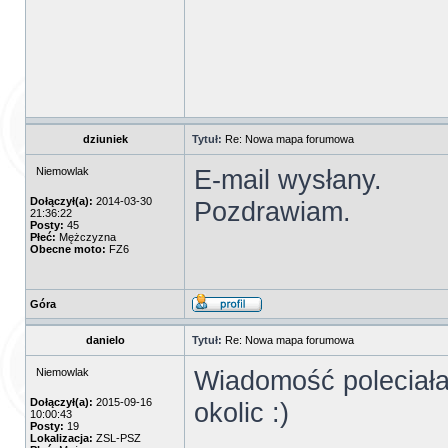
dziuniek
Tytuł:
Re: Nowa mapa forumowa
E-mail wysłany.
Niemowlak
Dołączył(a):
2014-03-30
Pozdrawiam.
21:36:22
Posty:
45
Płeć:
Mężczyzna
Obecne moto:
FZ6
Góra
danielo
Tytuł:
Re: Nowa mapa forumowa
Wiadomość poleciała
Niemowlak
Dołączył(a):
2015-09-16
okolic :)
10:00:43
Posty:
19
Lokalizacja:
ZSL-PSZ