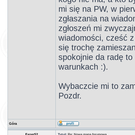
mi się na PW, w pie
zgłaszania na wiadom
zgłoszeń mi zwyczajn
wiadomości, cześć z
się trochę zamieszani
spokojnie da radę t
warunkach :).
Wybaczcie mi to zam
Pozdr.
Góra
FazerS2
Tytuł:
Re: Nowa mapa forumowa