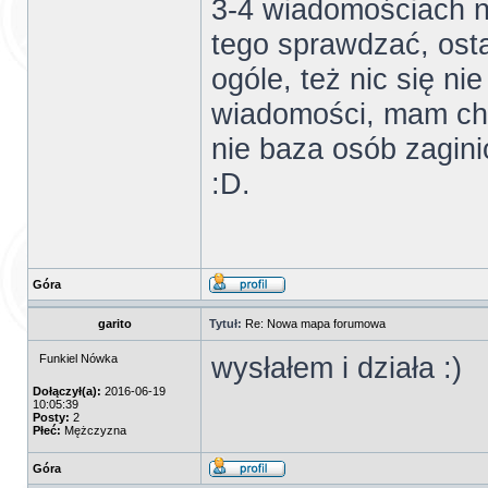
3-4 wiadomościach n
tego sprawdzać, osta
ogóle, też nic się n
wiadomości, mam chw
nie baza osób zagini
:D.
Góra
garito
Tytuł:
Re: Nowa mapa forumowa
wysłałem i działa :)
Funkiel Nówka
Dołączył(a):
2016-06-19
10:05:39
Posty:
2
Płeć:
Mężczyzna
Góra