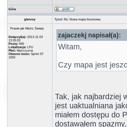
Góra
glenroy
Tytuł:
Re: Nowa mapa forumowa
Prawie jak Mistrz Świata
zajaczekj napisał(a):
Dołączył(a):
2013-11-03
13:05:03
Posty:
845
Witam,
Lokalizacja:
LPU
Płeć:
Mężczyzna
Obecne moto:
Sprint ST
1050
Czy mapa jest jesz
Tak, jak najbardziej
jest uaktualniana ja
miałem dostępu do P
dostawałem spazmy, 