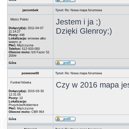
jarzombek
Tytuł:
Re: Nowa mapa forumowa
Jestem i ja ;)
Mistrz Polski
Dołączył(a):
2011-04-07
Dzięki Glenroy;)
11:14:27
Posty:
448
Lokalizacja:
wrowaw albo
wawro ;p
Płeć:
Mężczyzna
Telefon:
512-933-050
Obecne moto:
fz6 Fazer S1
2004r
Góra
powwow00
Tytuł:
Re: Nowa mapa forumowa
Czy w 2016 mapa jes
Funkiel Nówka
Dołączył(a):
2015-03-30
12:31:05
Posty:
10
Lokalizacja:
Pruszków/Kobiernice
Płeć:
Mężczyzna
Obecne moto:
CBR 954
Góra