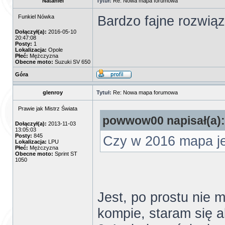
Nataniel
Tytuł:
Re: Nowa mapa forumowa
Bardzo fajne rozwiąz
Funkiel Nówka
Dołączył(a):
2016-05-10
20:47:08
Posty:
1
Lokalizacja:
Opole
Płeć:
Mężczyzna
Obecne moto:
Suzuki SV 650
Góra
glenroy
Tytuł:
Re: Nowa mapa forumowa
Prawie jak Mistrz Świata
powwow00 napisał(a):
Dołączył(a):
2013-11-03
13:05:03
Posty:
845
Czy w 2016 mapa je
Lokalizacja:
LPU
Płeć:
Mężczyzna
Obecne moto:
Sprint ST
1050
Jest, po prostu nie
kompie, staram się a