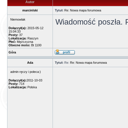
Autor
marcinlski
Tytuł:
Re: Nowa mapa forumowa
Wiadomość poszła. 
Niemowlak
Dołączył(a):
2015-05-12
15:04:33
Posty:
37
Lokalizacja:
Raszyn
Płeć:
Mężczyzna
Obecne moto:
Bt 1100
Góra
Ada
Tytuł:
Re:
Re: Nowa mapa forumowa
admin ręczy i poleca:)
Dołączył(a):
2011-10-03
Posty:
714
Lokalizacja:
Polska