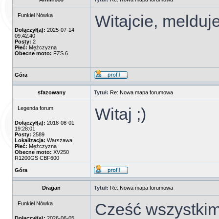
Witajcie, melduj
Funkiel Nówka
Dołączył(a):
2025-07-14
09:42:40
Posty:
2
Płeć:
Mężczyzna
Obecne moto:
FZS 6
Góra
sfazowany
Tytuł:
Re: Nowa mapa forumowa
Witaj ;)
Legenda forum
Dołączył(a):
2018-08-01
19:28:01
Posty:
2589
Lokalizacja:
Warszawa
Płeć:
Mężczyzna
Obecne moto:
XV250
R1200GS CBF600
Góra
Dragan
Tytuł:
Re: Nowa mapa forumowa
Cześć wszystkim
Funkiel Nówka
Dołączył(a):
2026-06-05