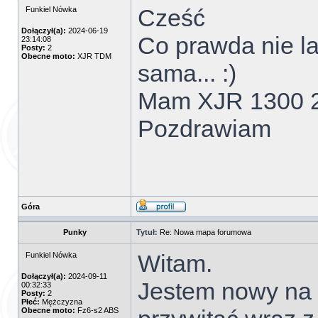
Cześć
Funkiel Nówka
Dołączył(a):
2024-06-19
Co prawda nie la
23:14:08
Posty:
2
Obecne moto:
XJR TDM
sama... :)
Mam XJR 1300 2
Pozdrawiam
Góra
Punky
Tytuł:
Re: Nowa mapa forumowa
Witam.
Funkiel Nówka
Dołączył(a):
2024-09-11
Jestem nowy na 
00:32:33
Posty:
2
Płeć:
Mężczyzna
Obecne moto:
Fz6-s2 ABS