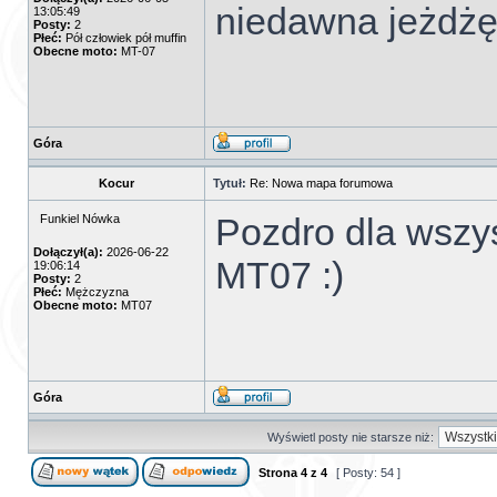
niedawna jeżdżę 
13:05:49
Posty:
2
Płeć:
Pół człowiek pół muffin
Obecne moto:
MT-07
Góra
Kocur
Tytuł:
Re: Nowa mapa forumowa
Pozdro dla wszy
Funkiel Nówka
Dołączył(a):
2026-06-22
MT07 :)
19:06:14
Posty:
2
Płeć:
Mężczyzna
Obecne moto:
MT07
Góra
Wyświetl posty nie starsze niż:
Strona
4
z
4
[ Posty: 54 ]