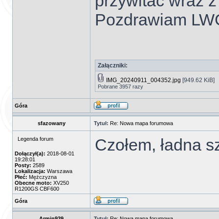
przywitać wraz 
Pozdrawiam LW
Załączniki:
IMG_20240911_004352.jpg
[949.62 KiB]
Pobrane 3957 razy
Góra
sfazowany
Tytuł:
Re: Nowa mapa forumowa
Czołem, ładna sz
Legenda forum
Dołączył(a):
2018-08-01
19:28:01
Posty:
2589
Lokalizacja:
Warszawa
Płeć:
Mężczyzna
Obecne moto:
XV250
R1200GS CBF600
Góra
Armin939
Tytuł:
Re: Nowa mapa forumowa