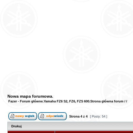
Nowa mapa forumowa
Fazer - Forum główne
Yamaha FZ6 S2, FZ6, FZS 600
Strona główna forum
/
/
Strona
4
z
4
[ Posty: 54 ]
Drukuj