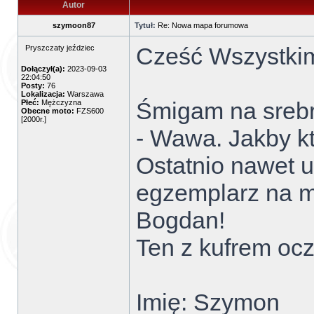
Autor
szymoon87
Tytuł:
Re: Nowa mapa forumowa
Cześć Wszystki
Pryszczaty jeździec
Dołączył(a):
2023-09-03
22:04:50
Posty:
76
Lokalizacja:
Warszawa
Śmigam na srebr
Płeć:
Mężczyzna
Obecne moto:
FZS600
[2000r.]
- Wawa. Jakby kt
Ostatnio nawet u
egzemplarz na m
Bogdan!
Ten z kufrem ocz
Imię: Szymon