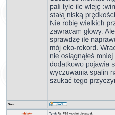
pali tyle ile wleję :w
stałą niską prędkośc
Nie robię wielkich p
zawracam głowy. Ale 
sprawdzę ile naprawd
mój eko-rekord. Wrac
nie osiągnąłeś mniej 
dodatkowo pojawia s
wyczuwania spalin n
szukać tego przyczyn
Góra
misiakw
Tytuł:
Re: FZ6 kopci mi plecaczek