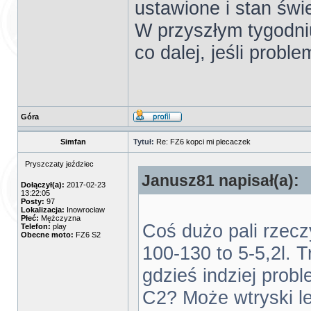
ustawione i stan świ
W przyszłym tygodni
co dalej, jeśli probl
Góra
Simfan
Tytuł:
Re: FZ6 kopci mi plecaczek
Pryszczaty jeździec
Janusz81 napisał(a):
Dołączył(a):
2017-02-23
13:22:05
Posty:
97
Lokalizacja:
Inowrocław
Płeć:
Mężczyzna
Coś dużo pali rzecz
Telefon:
play
Obecne moto:
FZ6 S2
100-130 to 5-5,2l. 
gdzieś indziej prob
C2? Może wtryski lek