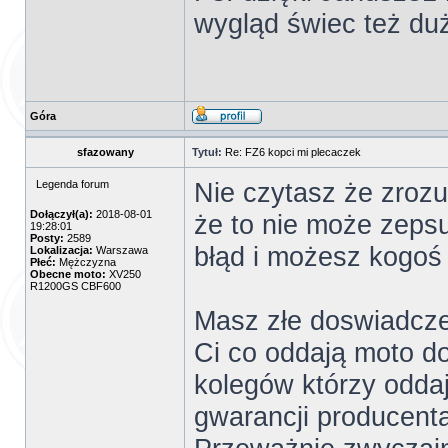
wygląd świec też du
Góra
sfazowany
Tytuł:
Re: FZ6 kopci mi plecaczek
Nie czytasz że zrozu
Legenda forum
Dołączył(a):
2018-08-01
że to nie może zeps
19:28:01
Posty:
2589
błąd i możesz kogo
Lokalizacja:
Warszawa
Płeć:
Mężczyzna
Obecne moto:
XV250
R1200GS CBF600
Masz złe doswiadczen
Ci co oddają moto do
kolegów którzy oddaj
gwarancji producenta