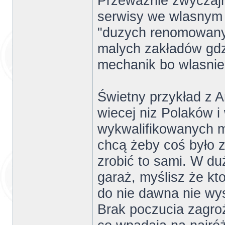
Przeważnie zwyczajni
serwisy we wlasnym 
"duzych renomowany
malych zakładów gdzi
mechanik bo wlasnie 
Świetny przykład z A
wiecej niz Polaków i
wykwalifikowanych m
chcą żeby coś było 
zrobić to sami. W d
garaż, myślisz że k
do nie dawna nie wy
Brak poczucia zagro