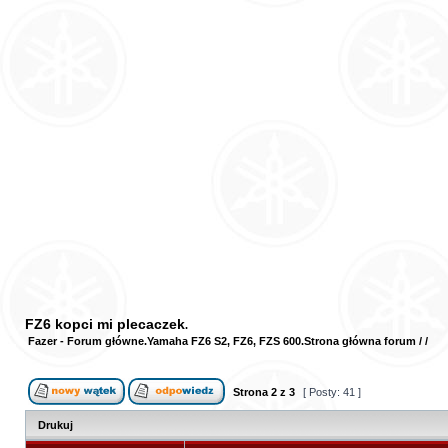
FZ6 kopci mi plecaczek
Fazer - Forum główne
Yamaha FZ6 S2, FZ6, FZS 600
Strona główna forum
/
/
Strona
2
z
3
[ Posty: 41 ]
Drukuj