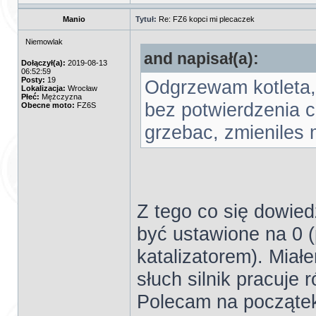
Manio
Tytuł:
Re: FZ6 kopci mi plecaczek
Niemowlak
and napisał(a):
Dołączył(a):
2019-08-13
06:52:59
Posty:
19
Odgrzewam kotleta,
Lokalizacja:
Wrocław
Płeć:
Mężczyzna
bez potwierdzenia c
Obecne moto:
FZ6S
grzebac, zmieniles 
Z tego co się dowie
być ustawione na 0 
katalizatorem). Miałe
słuch silnik pracuje r
Polecam na początek