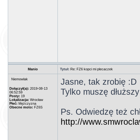
Manio
Tytuł:
Re: FZ6 kopci mi plecaczek
Jasne, tak zrobię :D
Niemowlak
Dołączył(a):
2019-08-13
Tylko muszę dłuższy
06:52:59
Posty:
19
Lokalizacja:
Wrocław
Płeć:
Mężczyzna
Obecne moto:
FZ6S
Ps. Odwiedzę też chł
http://www.smwrocla