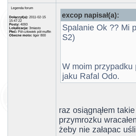
Legenda forum
excop napisał(a):
Dołączył(a):
2011-02-15
15:47:22
Posty:
4093
Spalanie Ok ?? Mi pr
Lokalizacja:
3miasto
Płeć:
Pół człowiek pół muffin
S2)
Obecne moto:
tiger 800
W moim przypadku pr
jaku Rafal Odo.
raz osiągnąłem takie
przymrozku wracałe
żeby nie załapac uśli