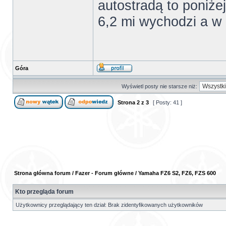
autostradą to poniżej
6,2 mi wychodzi a w 
Góra
Wyświetl posty nie starsze niż:
Strona
2
z
3
[ Posty: 41 ]
Strona główna forum
/
Fazer - Forum główne
/
Yamaha FZ6 S2, FZ6, FZS 600
Kto przegląda forum
Użytkownicy przeglądający ten dział: Brak zidentyfikowanych użytkowników