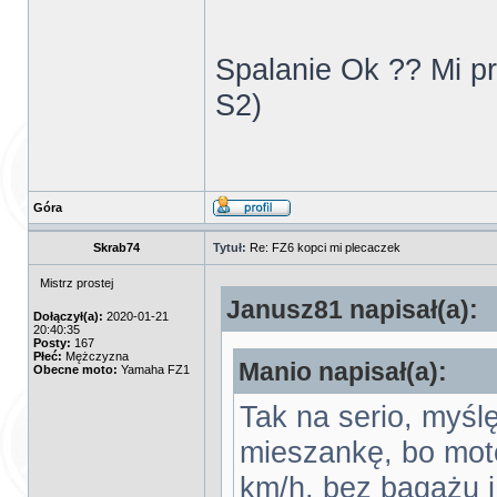
Spalanie Ok ?? Mi prz
S2)
Góra
Skrab74
Tytuł:
Re: FZ6 kopci mi plecaczek
Mistrz prostej
Janusz81 napisał(a):
Dołączył(a):
2020-01-21
20:40:35
Posty:
167
Płeć:
Mężczyzna
Manio napisał(a):
Obecne moto:
Yamaha FZ1
Tak na serio, myśl
mieszankę, bo moto
km/h, bez bagażu 