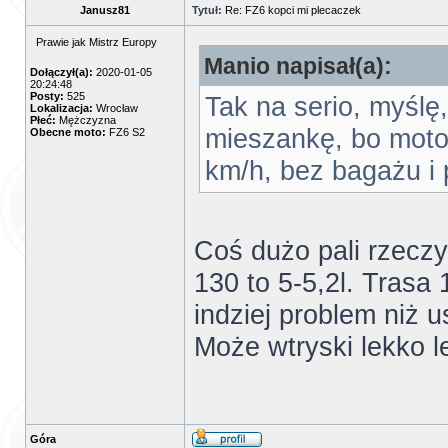
Janusz81
Tytuł:
Re: FZ6 kopci mi plecaczek
Prawie jak Mistrz Europy
Manio napisał(a):
Dołączył(a):
2020-01-05
20:24:48
Posty:
525
Tak na serio, myślę
Lokalizacja:
Wrocław
Płeć:
Mężczyzna
mieszankę, bo moto 
Obecne moto:
FZ6 S2
km/h, bez bagażu i
Coś dużo pali rzeczy
130 to 5-5,2l. Trasa
indziej problem niż 
Może wtryski lekko le
Góra