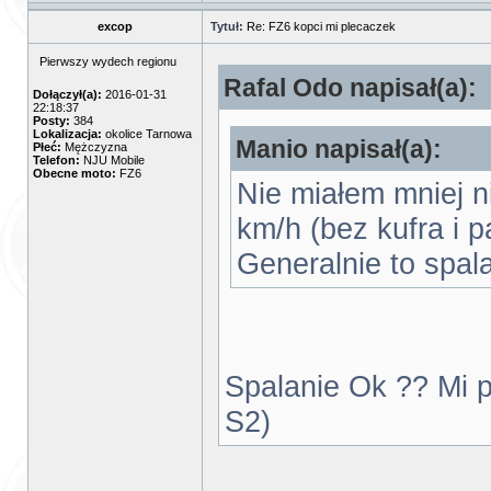
excop
Tytuł:
Re: FZ6 kopci mi plecaczek
Pierwszy wydech regionu
Rafal Odo napisał(a):
Dołączył(a):
2016-01-31
22:18:37
Posty:
384
Lokalizacja:
okolice Tarnowa
Manio napisał(a):
Płeć:
Mężczyzna
Telefon:
NJU Mobile
Obecne moto:
FZ6
Nie miałem mniej n
km/h (bez kufra i p
Generalnie to spala
Spalanie Ok ?? Mi pr
S2)