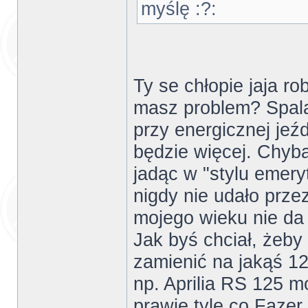
myślę :?:
Ty se chłopie jaja ro
masz problem? Spalan
przy energicznej je
będzie więcej. Chyba
jadąc w "stylu emery
nigdy nie udało prze
mojego wieku nie da si
Jak byś chciał, żeby 
zamienić na jakąś 12
np. Aprilia RS 125 m
prawie tyle co Fazer.