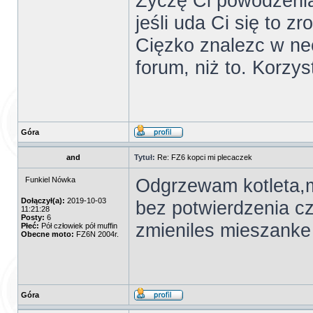
Życzę Ci powodzenia
jeśli uda Ci się to zr
Cięzko znalezc w ne
forum, niż to. Korzyst
Góra
and
Tytuł:
Re: FZ6 kopci mi plecaczek
Odgrzewam kotleta,
Funkiel Nówka
Dołączył(a):
2019-10-03
bez potwierdzenia c
11:21:28
Posty:
6
zmieniles mieszanke
Płeć:
Pół człowiek pół muffin
Obecne moto:
FZ6N 2004r.
Góra