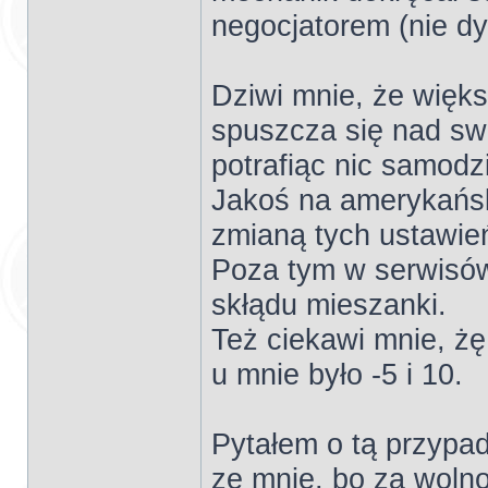
negocjatorem (nie 
Dziwi mnie, że więk
spuszcza się nad swo
potrafiąc nic samodzi
Jakoś na amerykańsk
zmianą tych ustawień
Poza tym w serwisów
skłądu mieszanki.
Też ciekawi mnie, ż
u mnie było -5 i 10.
Pytałem o tą przypad
ze mnie, bo za wolno 