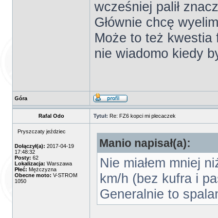
wcześniej palił znacz
Głównie chcę wyelim
Może to też kwestia f
nie wiadomo kiedy b
Góra
Rafal Odo
Tytuł:
Re: FZ6 kopci mi plecaczek
Pryszczaty jeździec
Manio napisał(a):
Dołączył(a):
2017-04-19
17:48:32
Posty:
62
Nie miałem mniej ni
Lokalizacja:
Warszawa
Płeć:
Mężczyzna
km/h (bez kufra i pa
Obecne moto:
V-STROM
1050
Generalnie to spala