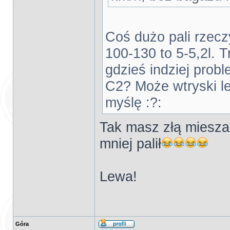
Coś dużo pali rzecz
100-130 to 5-5,2l. 
gdzieś indziej prob
C2? Może wtryski lek
myślę :?:
Tak masz złą mieszan
mniej palił
Lewa!
Góra