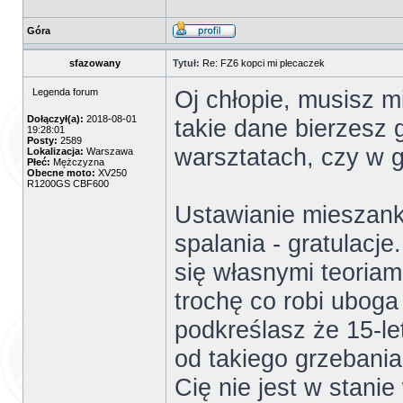
Góra
sfazowany
Tytuł:
Re: FZ6 kopci mi plecaczek
Oj chłopie, musisz 
Legenda forum
Dołączył(a):
2018-08-01
takie dane bierzesz 
19:28:01
Posty:
2589
warsztatach, czy w g
Lokalizacja:
Warszawa
Płeć:
Mężczyzna
Obecne moto:
XV250
R1200GS CBF600
Ustawianie mieszanki
spalania - gratulacje
się własnymi teoriam
trochę co robi uboga
podkreślasz że 15-le
od takiego grzebania
Cię nie jest w stani