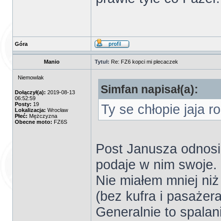
Góra
Manio
Tytuł:
Re: FZ6 kopci mi plecaczek
Niemowlak
Simfan napisał(a):
Dołączył(a):
2019-08-13
06:52:59
Posty:
19
Ty se chłopie jaja r
Lokalizacja:
Wrocław
Płeć:
Mężczyzna
Obecne moto:
FZ6S
Post Janusza odnosi
podaje w nim swoje.
Nie miałem mniej niż
(bez kufra i pasażera
Generalnie to spalan