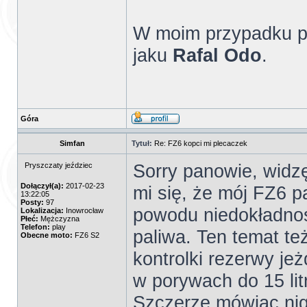
W moim przypadku prz
jaku
Rafal Odo
.
Góra
Simfan
Tytuł:
Re: FZ6 kopci mi plecaczek
Sorry panowie, wid
Pryszczaty jeździec
Dołączył(a):
2017-02-23
mi się, że mój FZ6 pa
13:22:05
Posty:
97
powodu niedokładnoś
Lokalizacja:
Inowrocław
Płeć:
Mężczyzna
Telefon:
play
paliwa. Ten temat te
Obecne moto:
FZ6 S2
kontrolki rezerwy je
w porywach do 15 lit
Szczerze mówiąc nigd