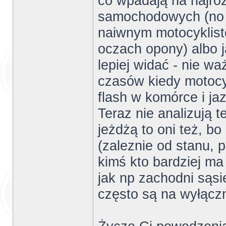
co wpadają na najró
samochodowych (no b
naiwnym motocyklist
oczach opony) albo j
lepiej widać - nie wa
czasów kiedy motocy
flash w komórce i jaz
Teraz nie analizują t
jeżdżą to oni też, b
(zaleznie od stanu, 
kimś kto bardziej m
jak np zachodni sąs
często są na wyłącz