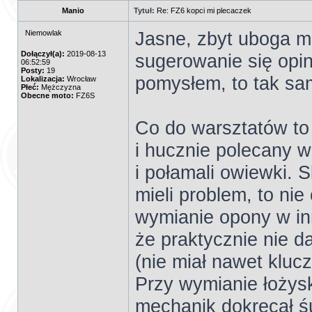
Manio
Tytuł:
Re: FZ6 kopci mi plecaczek
Jasne, zbyt uboga 
Niemowlak
Dołączył(a):
2019-08-13
sugerowanie się opin
06:52:59
Posty:
19
pomysłem, to tak sa
Lokalizacja:
Wrocław
Płeć:
Mężczyzna
Obecne moto:
FZ6S
Co do warsztatów to
i hucznie polecany w
i połamali owiewki. 
mieli problem, to nie
wymianie opony w inn
że praktycznie nie d
(nie miał nawet klu
Przy wymianie łożysk
mechanik dokręcał ś