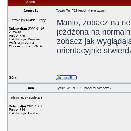
Autor
Janusz81
Tytuł:
Re: FZ6 kopci mi plecaczek
Manio, zobacz na nec
Prawie jak Mistrz Europy
Dołączył(a):
2020-01-05
jeżdżona na normalne
20:24:48
Posty:
525
zobacz jak wyglądaj
Lokalizacja:
Wrocław
Płeć:
Mężczyzna
Obecne moto:
FZ6 S2
orientacyjnie stwier
Góra
Ada
Tytuł:
Re:
Re: FZ6 kopci mi plecaczek
admin ręczy i poleca:)
Dołączył(a):
2011-10-03
Posty:
714
Lokalizacja:
Polska