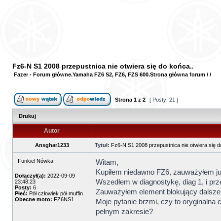
Fz6-N S1 2008 przepustnica nie otwiera się do końca.
Fazer - Forum główne
Yamaha FZ6 S2, FZ6, FZS 600
Strona główna forum
/
/
Strona
1
z
2
[ Posty: 21 ]
Drukuj
Autor
Ansghar1233
Tytuł:
Fz6-N S1 2008 przepustnica nie otwiera się d
Funkiel Nówka
Witam,
Kupiłem niedawno FZ6, zauważyłem już 
Dołączył(a):
2022-09-09
Wszedłem w diagnostykę, diag 1, i prz
23:48:23
Posty:
6
Zauważyłem element blokujący dalsze 
Płeć:
Pół człowiek pół muffin
Obecne moto:
FZ6NS1
Moje pytanie brzmi, czy to oryginaln
pełnym zakresie?