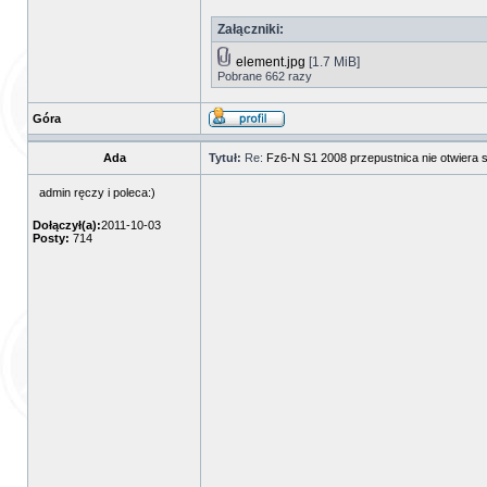
Załączniki:
element.jpg
[1.7 MiB]
Pobrane 662 razy
Góra
Ada
Tytuł:
Re:
Fz6-N S1 2008 przepustnica nie otwiera s
admin ręczy i poleca:)
Dołączył(a):
2011-10-03
Posty:
714