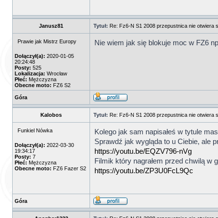
Janusz81
Tytuł:
Re: Fz6-N S1 2008 przepustnica nie otwiera s
Prawie jak Mistrz Europy
Nie wiem jak się blokuje moc w FZ6 np
Dołączył(a):
2020-01-05
20:24:48
Posty:
525
Lokalizacja:
Wrocław
Płeć:
Mężczyzna
Obecne moto:
FZ6 S2
Góra
Kalobos
Tytuł:
Re: Fz6-N S1 2008 przepustnica nie otwiera s
Funkiel Nówka
Kolego jak sam napisałeś w tytule ma
Sprawdź jak wygląda to u Ciebie, ale 
Dołączył(a):
2022-03-30
https://youtu.be/EQZV796-nVg
19:34:17
Posty:
7
Filmik który nagrałem przed chwilą w 
Płeć:
Mężczyzna
Obecne moto:
FZ6 Fazer S2
https://youtu.be/ZP3U0FcL9Qc
Góra