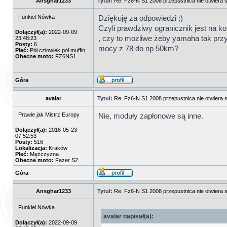
Ansghar1233
Tytuł:
Re: Fz6-N S1 2008 przepustnica nie otwiera s
Funkiel Nówka
Dziękuję za odpowiedzi ;)
Czyli prawdziwy ogranicznik jest na kol
Dołączył(a):
2022-09-09
, czy to możliwe żeby yamaha tak prz
23:48:23
Posty:
6
mocy z 78 do np 50km?
Płeć:
Pół człowiek pół muffin
Obecne moto:
FZ6NS1
Góra
avalar
Tytuł:
Re: Fz6-N S1 2008 przepustnica nie otwiera s
Prawie jak Mistrz Europy
Nie, moduły zapłonowe są inne.
Dołączył(a):
2016-05-23
07:52:53
Posty:
516
Lokalizacja:
Kraków
Płeć:
Mężczyzna
Obecne moto:
Fazer S2
Góra
Ansghar1233
Tytuł:
Re: Fz6-N S1 2008 przepustnica nie otwiera s
Funkiel Nówka
avalar napisał(a):
Dołączył(a):
2022-09-09