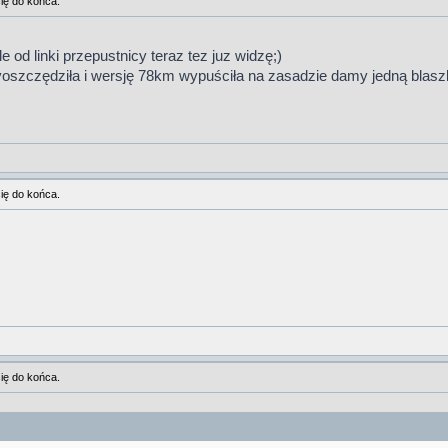
ię do końca.
e od linki przepustnicy teraz tez juz widzę;)
yoszczędziła i wersję 78km wypuściła na zasadzie damy jedną blasz
ię do końca.
ię do końca.