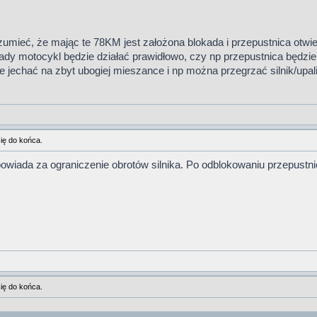
umieć, że mając te 78KM jest założona blokada i przepustnica otwier
okady motocykl będzie działać prawidłowo, czy np przepustnica będzi
zie jechać na zbyt ubogiej mieszance i np można przegrzać silnik/upa
ię do końca.
iada za ograniczenie obrotów silnika. Po odblokowaniu przepustnic
ię do końca.