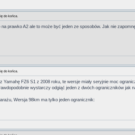
ię do końca.
 na prawko A2 ale to może być jeden ze sposobów. Jak nie zapomnę t
ię do końca.
sz Yamahę FZ6 S1 z 2008 roku, te wersje miały seryjnie moc ograni
prawdopodobnie wystarczy odgiąć jeden z dwóch ograniczników jak na 
garażu, Wersja 98km ma tylko jeden ogranicznik: