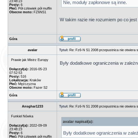
23:48:23
Nie, moduły zapłonowe są inne.
Posty:
6
Płeć:
Pół człowiek pół muffin
Obecne moto:
FZ6NS1
W takim razie nie rozumiem po co jest ta
Góra
avalar
Tytuł:
Re: Fz6-N S1 2008 przepustnica nie otwiera s
Prawie jak Mistrz Europy
Były dodatkowe ograniczenia w zależn
Dołączył(a):
2016-05-23
07:52:53
Posty:
516
Lokalizacja:
Kraków
Płeć:
Mężczyzna
Obecne moto:
Fazer S2
Góra
Ansghar1233
Tytuł:
Re: Fz6-N S1 2008 przepustnica nie otwiera s
Funkiel Nówka
avalar napisał(a):
Dołączył(a):
2022-09-09
23:48:23
Były dodatkowe ograniczenia w zależ
Posty:
6
Płeć:
Pół człowiek pół muffin