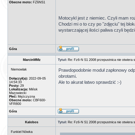
Obecne moto:
FZ6NS1
Motocykl jest z niemiec. Czyli mam roz
Chodzi mi o to czy po "zdjęciu" tej bl
wystarczającej ilości paliwa czyli będ
Góra
MarcinMMz
Tytuł:
Re: Fz6-N S1 2008 przepustnica nie otwiera s
Niemowlak
Prawdopodobnie moduł zapłonowy odpow
obrotami.
Dołączył(a):
2022-09-05
Ale to akurat łatwo sprawdzić :-)
14:54:33
Posty:
29
Lokalizacja:
Mińsk
Mazowiecki
Płeć:
Mężczyzna
Obecne moto:
CBF600-
VFR800
Góra
Kalobos
Tytuł:
Re: Fz6-N S1 2008 przepustnica nie otwiera s
Funkiel Nówka