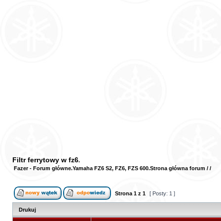
Filtr ferrytowy w fz6
Fazer - Forum główne
Yamaha FZ6 S2, FZ6, FZS 600
Strona główna forum
/
/
Strona
1
z
1
[ Posty: 1 ]
Drukuj