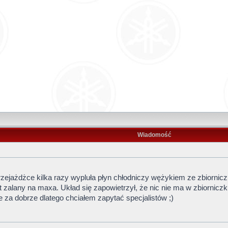
Wiadomość
ejażdżce kilka razy wypluła płyn chłodniczy wężykiem ze zbiornic
t zalany na maxa. Układ się zapowietrzył, że nic nie ma w zbiornicz
 za dobrze dlatego chciałem zapytać specjalistów ;)