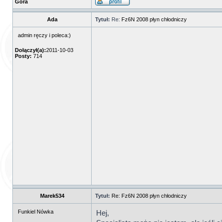
Góra
Ada
Tytuł:
Re:
Fz6N 2008 płyn chłodniczy
admin ręczy i poleca:)
Dołączył(a):
2011-10-03
Posty:
714
Marek534
Tytuł:
Re: Fz6N 2008 płyn chłodniczy
Funkiel Nówka
Hej,