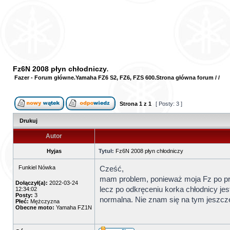
Fz6N 2008 płyn chłodniczy
Fazer - Forum główne
Yamaha FZ6 S2, FZ6, FZS 600
Strona główna forum
/
/
Strona
1
z
1
[ Posty: 3 ]
Drukuj
Autor
Hyjas
Tytuł:
Fz6N 2008 płyn chłodniczy
Funkiel Nówka
Cześć,
mam problem, ponieważ moja Fz po prz
Dołączył(a):
2022-03-24
lecz po odkręceniu korka chłodnicy jes
12:34:02
Posty:
3
normalna. Nie znam się na tym jeszcze
Płeć:
Mężczyzna
Obecne moto:
Yamaha FZ1N