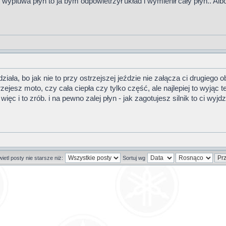
i wypluwa płyn to ja bym odpowietrzył układ i wymienił cały płyn.. Albo
iała, bo jak nie to przy ostrzejszej jeździe nie załącza ci drugiego 
zejesz moto, czy cała ciepła czy tylko część, ale najlepiej to wyjąc 
c i to zrób. i na pewno zalej płyn - jak zagotujesz silnik to ci wyjd
etl posty nie starsze niż:
Sortuj wg