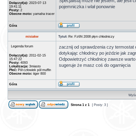
Specjalistą może nie jestem, ale jeśli c
Dołączył(a):
2023-07-13
pojemniczka i wlał ponownie
19:41:11
Posty:
2
Obecne moto:
yamaha tracer
Góra
misiakw
Tytuł:
Re: Fz6N 2008 płyn chłodniczy
Legenda forum
zacznij od sprawdzenia czy termostat dz
dotykając chłodnicy po jeździe jak zagr
Dołączył(a):
2011-02-15
Odpowietrzyć chłodnicę zawsze warto wię
15:47:22
Posty:
4093
sugeruje że masz coś do ogarnięcia
Lokalizacja:
3miasto
Płeć:
Pół człowiek pół muffin
Obecne moto:
tiger 800
Góra
Wyświ
Strona
1
z
1
[ Posty: 3 ]