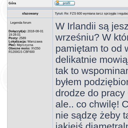
Góra
sfazowany
Tytuł:
Re: FZS 600 wymiana tarcz sprzęgła i regulac
W Irlandii są je
Legenda forum
Dołączył(a):
2018-08-01
wrześniu? W któr
19:28:01
Posty:
2589
Lokalizacja:
Warszawa
pamiętam to od w
Płeć:
Mężczyzna
Obecne moto:
XV250
R1200GS CBF600
delikatnie mowią
tak to wspominam
byłem podziębio
drodze do pracy
ale.. co chwilę! 
nie sądzę żeby 
jakiejś diametral