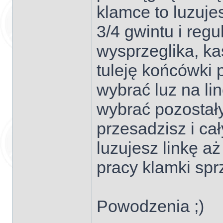
klamce to luzuje
3/4 gwintu i regu
wysprzeglika, ka
tuleję końcówki 
wybrać luz na li
wybrać pozostały
przesadzisz i ca
luzujesz linkę a
pracy klamki spr
Powodzenia ;)