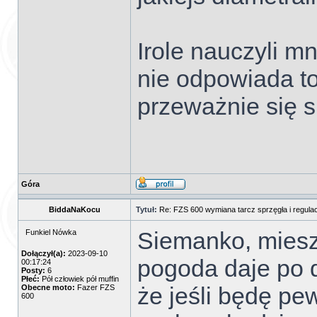
Irole nauczyli m
nie odpowiada to
przeważnie się 
Góra
BiddaNaKocu
Tytuł:
Re: FZS 600 wymiana tarcz sprzęgła i regulac
Siemanko, miesz
Funkiel Nówka
Dołączył(a):
2023-09-10
pogoda daje po 
00:17:24
Posty:
6
Płeć:
Pół człowiek pół muffin
że jeśli będę pew
Obecne moto:
Fazer FZS
600