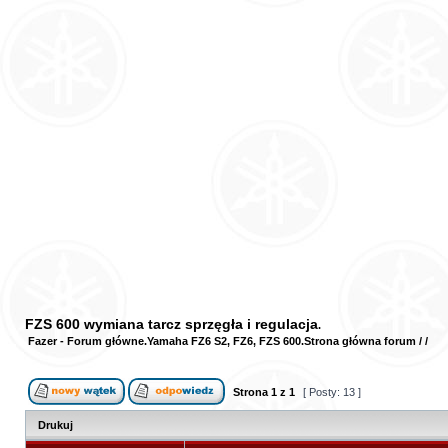
FZS 600 wymiana tarcz sprzęgła i regulacja
Fazer - Forum główne
Yamaha FZ6 S2, FZ6, FZS 600
Strona główna forum
/
/
Strona
1
z
1
[ Posty: 13 ]
Drukuj