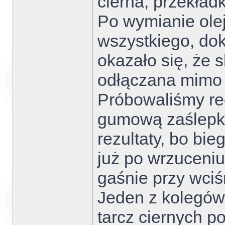
cierna, przekładk
Po wymianie olej
wszystkiego, do
okazało się, że s
odłączana mimo n
Próbowaliśmy reg
gumową zaślepką
rezultaty, bo bi
już po wrzuceniu
gaśnie przy wci
Jeden z kolegów
tarcz ciernych p