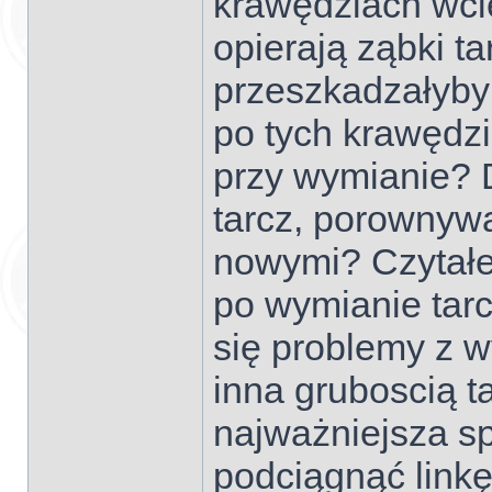
krawędziach wci
opierają ząbki ta
przeszkadzałyby 
po tych krawędzi
przy wymianie? 
tarcz, porownywa
nowymi? Czytałe
po wymianie tarc
się problemy z
inna gruboscią ta
najważniejsza s
podciągnąć linkę?