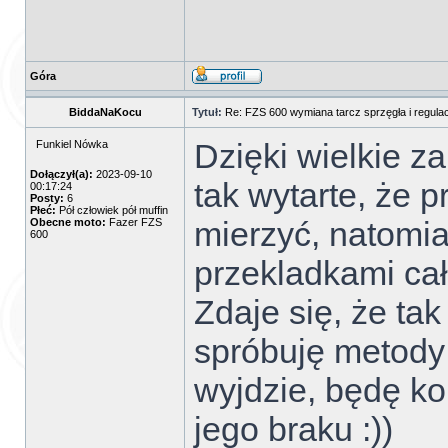
Góra
BiddaNaKocu
Tytuł:
Re: FZS 600 wymiana tarcz sprzęgła i regulac
Dzięki wielkie z
Funkiel Nówka
Dołączył(a):
2023-09-10
tak wytarte, że p
00:17:24
Posty:
6
Płeć:
Pół człowiek pół muffin
mierzyć, natomia
Obecne moto:
Fazer FZS
600
przekladkami cał
Zdaje się, że ta
spróbuję metody 
wyjdzie, będę k
jego braku :))