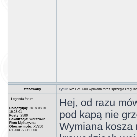
sfazowany
Tytuł:
Re: FZS 600 wymiana tarcz sprzęgła i regulac
Hej, od razu mów
Legenda forum
Dołączył(a):
2018-08-01
pod kapą nie grz
19:28:01
Posty:
2589
Lokalizacja:
Warszawa
Wymiana kosza m
Płeć:
Mężczyzna
Obecne moto:
XV250
R1200GS CBF600