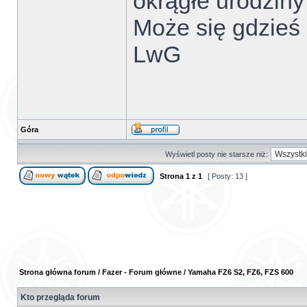
okrągłe urodziny 
Może się gdzieś 
LwG
Góra
Wyświetl posty nie starsze niż:
Strona
1
z
1
[ Posty: 13 ]
Strona główna forum
/
Fazer - Forum główne
/
Yamaha FZ6 S2, FZ6, FZS 600
Kto przegląda forum