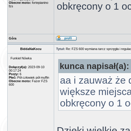
obkręcony o 1 oc
Obecne moto:
fortepianino
fzs
Góra
BiddaNaKocu
Tytuł:
Re: FZS 600 wymiana tarcz sprzęgła i regulac
Funkiel Nówka
kunca napisał(a):
Dołączył(a):
2023-09-10
00:17:24
Posty:
6
aa i zauważ że 
Płeć:
Pół człowiek pół muffin
Obecne moto:
Fazer FZS
600
większe miejsca
obkręcony o 1 o
Dzięki wielkie z