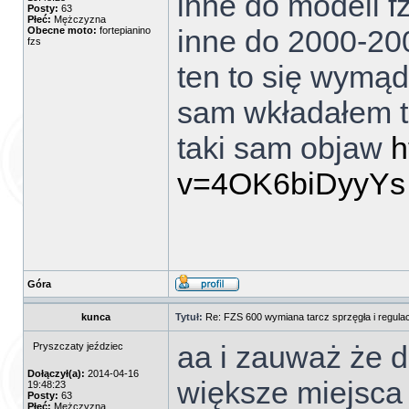
inne do modeli f
Posty:
63
Płeć:
Mężczyzna
inne do 2000-20
Obecne moto:
fortepianino
fzs
ten to się wymąd
sam wkładałem t
taki sam objaw
h
v=4OK6biDyyYs
Góra
kunca
Tytuł:
Re: FZS 600 wymiana tarcz sprzęgła i regulac
aa i zauważ że d
Pryszczaty jeździec
Dołączył(a):
2014-04-16
większe miejsca 
19:48:23
Posty:
63
Płeć:
Mężczyzna