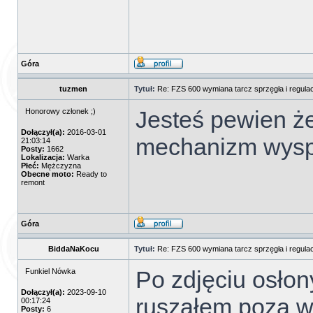
Góra
tuzmen
Tytuł:
Re: FZS 600 wymiana tarcz sprzęgła i regulac
Jesteś pewien ż
Honorowy członek ;)
Dołączył(a):
2016-03-01
mechanizm wysp
21:03:14
Posty:
1662
Lokalizacja:
Warka
Płeć:
Mężczyzna
Obecne moto:
Ready to
remont
Góra
BiddaNaKocu
Tytuł:
Re: FZS 600 wymiana tarcz sprzęgła i regulac
Po zdjęciu osłon
Funkiel Nówka
Dołączył(a):
2023-09-10
ruszałem poza w
00:17:24
Posty:
6