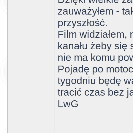
zauważyłem - ta
przyszłość.
Film widziałem,
kanału żeby się 
nie ma komu pow
Pojadę po motoc
tygodniu będę wa
tracić czas bez j
LwG