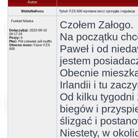
Autor
BiddaNaKocu
Tytuł:
FZS 600 wymiana tarcz sprzęgła i regulacja
Czołem Załogo.
Funkiel Nówka
Dołączył(a):
2023-09-10
Na początku chc
00:17:24
Posty:
6
Płeć:
Pół człowiek pół muffin
Paweł i od nied
Obecne moto:
Fazer FZS
600
jestem posiadac
Obecnie mieszka
Irlandii i tu za
Od kilku tygodni
biegów i przyspi
ślizgać i postan
Niestety, w okol