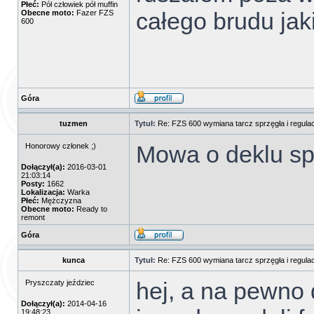
Płeć:
Pół człowiek pół muffin
całego brudu jaki
Obecne moto:
Fazer FZS
600
Góra
tuzmen
Tytuł:
Re: FZS 600 wymiana tarcz sprzęgła i regulac
Mowa o deklu sp
Honorowy członek ;)
Dołączył(a):
2016-03-01
21:03:14
Posty:
1662
Lokalizacja:
Warka
Płeć:
Mężczyzna
Obecne moto:
Ready to
remont
Góra
kunca
Tytuł:
Re: FZS 600 wymiana tarcz sprzęgła i regulac
hej, a na pewno 
Pryszczaty jeździec
Dołączył(a):
2014-04-16
19:48:23