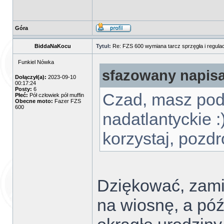
Góra
BiddaNaKocu
Tytuł:
Re: FZS 600 wymiana tarcz sprzęgła i regulac
Funkiel Nówka
sfazowany napisa
Dołączył(a):
2023-09-10
00:17:24
Posty:
6
Czad, masz pod
Płeć:
Pół człowiek pół muffin
Obecne moto:
Fazer FZS
600
nadatlantyckie :)
korzystaj, pozdr
Dziękować, zami
na wiosnę, a póź