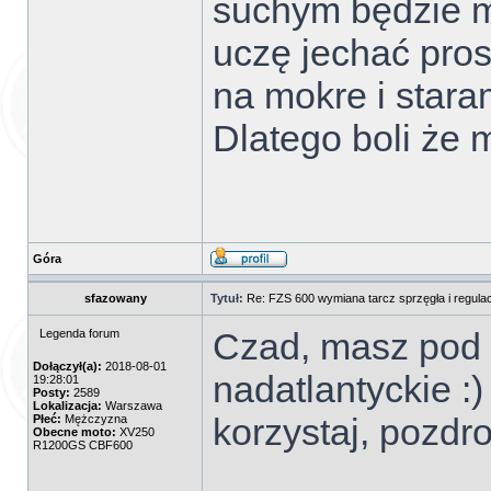
suchym będzie mi
uczę jechać pros
na mokre i staram
Dlatego boli że m
Góra
sfazowany
Tytuł:
Re: FZS 600 wymiana tarcz sprzęgła i regulac
Czad, masz pod 
Legenda forum
Dołączył(a):
2018-08-01
nadatlantyckie :)
19:28:01
Posty:
2589
Lokalizacja:
Warszawa
korzystaj, pozdr
Płeć:
Mężczyzna
Obecne moto:
XV250
R1200GS CBF600