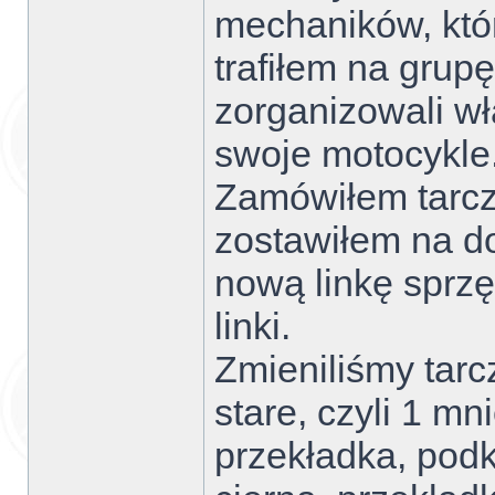
mechaników, któr
trafiłem na grupę
zorganizowali wł
swoje motocykle
Zamówiłem tarcz
zostawiłem na do
nową linkę sprz
linki.
Zmieniliśmy tarc
stare, czyli 1 m
przekładka, podk