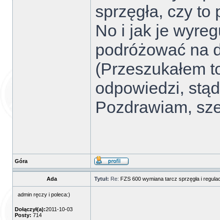
sprzęgła, czy to
No i jak je wyr
podróżować na 
(Przeszukałem to
odpowiedzi, stą
Pozdrawiam, sze
Góra
Ada
Tytuł:
Re:
FZS 600 wymiana tarcz sprzęgła i regulac
admin ręczy i poleca:)
Dołączył(a):
2011-10-03
Posty:
714