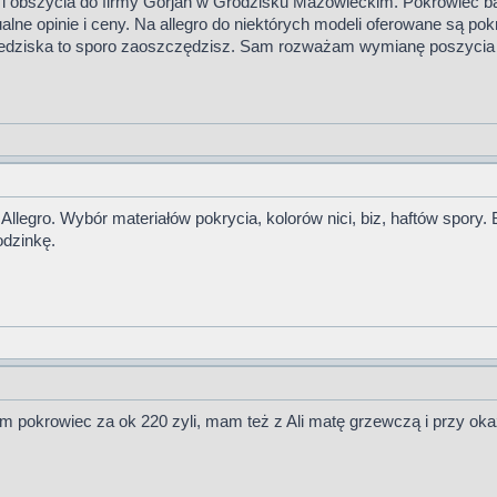
i obszycia do firmy Gorjan w Grodzisku Mazowieckim. Pokrowiec bard
ualne opinie i ceny. Na allegro do niektórych modeli oferowane są 
siedziska to sporo zaoszczędzisz. Sam rozważam wymianę poszycia w 
 Allegro. Wybór materiałów pokrycia, kolorów nici, biz, haftów spor
odzinkę.
am pokrowiec za ok 220 zyli, mam też z Ali matę grzewczą i przy oka