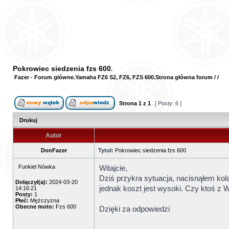
Pokrowiec siedzenia fzs 600
Fazer - Forum główne
Yamaha FZ6 S2, FZ6, FZS 600
Strona główna forum
/
/
Strona
1
z
1
[ Posty: 6 ]
Drukuj
Autor
DonFazer
Tytuł:
Pokrowiec siedzenia fzs 600
Funkiel Nówka
Witajcie,
Dziś przykra sytuacja, nacisnąłem kol
Dołączył(a):
2024-03-20
jednak koszt jest wysoki. Czy ktoś z 
14:16:21
Posty:
1
Płeć:
Mężczyzna
Obecne moto:
Fzs 600
Dzięki za odpowiedzi