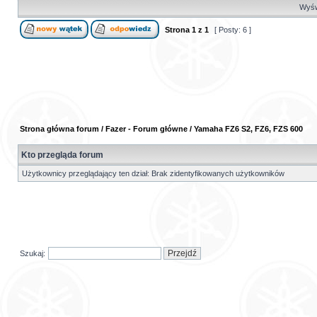
Wyświ
Strona
1
z
1
[ Posty: 6 ]
Strona główna forum
/
Fazer - Forum główne
/
Yamaha FZ6 S2, FZ6, FZS 600
Kto przegląda forum
Użytkownicy przeglądający ten dział: Brak zidentyfikowanych użytkowników
Szukaj: