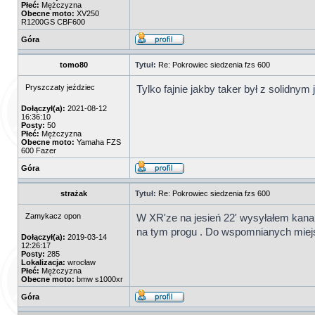
Płeć:
Mężczyzna
Obecne moto:
XV250
R1200GS CBF600
Góra
tomo80
Tytuł:
Re: Pokrowiec siedzenia fzs 600
Pryszczaty jeździec
Tylko fajnie jakby taker był z solidny
Dołączył(a):
2021-08-12
16:36:10
Posty:
50
Płeć:
Mężczyzna
Obecne moto:
Yamaha FZS
600 Fazer
Góra
strażak
Tytuł:
Re: Pokrowiec siedzenia fzs 600
Zamykacz opon
W XR'ze na jesień 22' wysyłałem kanapę
na tym progu . Do wspomnianych miejsca
Dołączył(a):
2019-03-14
12:26:17
Posty:
285
Lokalizacja:
wrocław
Płeć:
Mężczyzna
Obecne moto:
bmw s1000xr
Góra