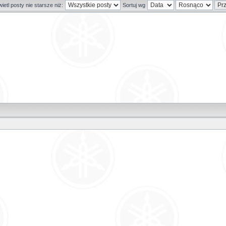
etl posty nie starsze niż:
Sortuj wg