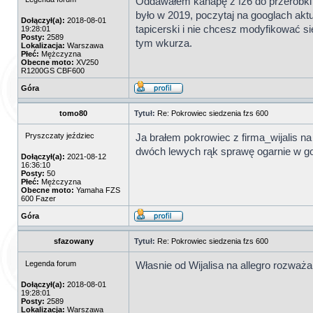
Oddawałem kanapę z fz6 do przeróbki 
było w 2019, poczytaj na googlach akt
Dołączył(a):
2018-08-01
tapicerski i nie chcesz modyfikować 
19:28:01
Posty:
2589
tym wkurza.
Lokalizacja:
Warszawa
Płeć:
Mężczyzna
Obecne moto:
XV250
R1200GS CBF600
Góra
tomo80
Tytuł:
Re: Pokrowiec siedzenia fzs 600
Pryszczaty jeździec
Ja brałem pokrowiec z firma_wijalis na
dwóch lewych rąk sprawę ogarnie w g
Dołączył(a):
2021-08-12
16:36:10
Posty:
50
Płeć:
Mężczyzna
Obecne moto:
Yamaha FZS
600 Fazer
Góra
sfazowany
Tytuł:
Re: Pokrowiec siedzenia fzs 600
Legenda forum
Własnie od Wijalisa na allegro rozważ
Dołączył(a):
2018-08-01
19:28:01
Posty:
2589
Lokalizacja:
Warszawa