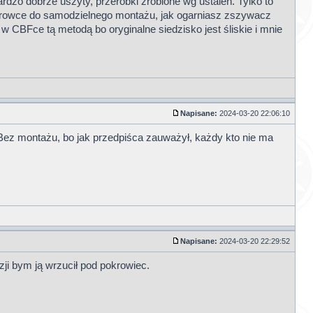
zo dobrze uszyty, przeróbki zrobione wg ustaleń. Tylko to
pokrowce do samodzielnego montażu, jak ogarniasz zszywacz
CBFce tą metodą bo oryginalne siedzisko jest śliskie i mnie
Napisane:
2024-03-20 22:06:10
y. Bez montażu, bo jak przedpiśca zauważył, każdy kto nie ma
Napisane:
2024-03-20 22:29:52
zji bym ją wrzucił pod pokrowiec.