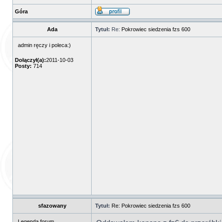
Góra
Ada
Tytuł:
Re:
Pokrowiec siedzenia fzs 600
admin ręczy i poleca:)
Dołączył(a):
2011-10-03
Posty:
714
sfazowany
Tytuł:
Re: Pokrowiec siedzenia fzs 600
Legenda forum