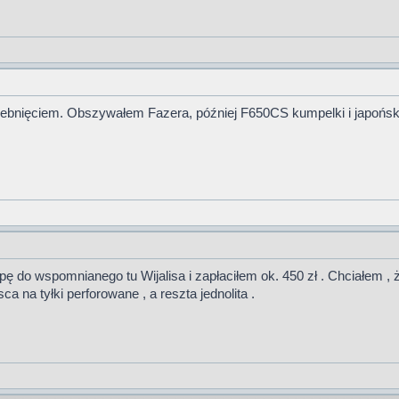
m jebnięciem. Obszywałem Fazera, później F650CS kumpelki i japoński
 do wspomnianego tu Wijalisa i zapłaciłem ok. 450 zł . Chciałem , ż
 na tyłki perforowane , a reszta jednolita .