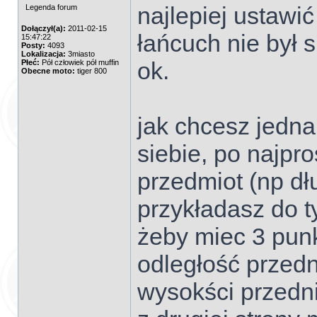
najlepiej ustawi
Legenda forum
Dołączył(a):
2011-02-15
łańcuch nie był 
15:47:22
Posty:
4093
Lokalizacja:
3miasto
ok.
Płeć:
Pół człowiek pół muffin
Obecne moto:
tiger 800
jak chcesz jedn
siebie, po najpro
przedmiot (np d
przykładasz do t
żeby miec 3 punk
odległość przedn
wysokści przedni