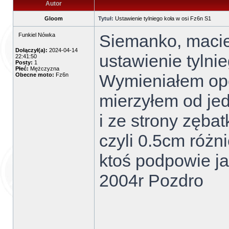
Autor
Gloom
Tytuł:
Ustawienie tylniego koła w osi Fz6n S1
Siemanko, macie
Funkiel Nówka
Dołączył(a):
2024-04-14
ustawienie tylni
22:41:50
Posty:
1
Płeć:
Mężczyzna
Wymieniałem opon
Obecne moto:
Fz6n
mierzyłem od jed
i ze strony zęba
czyli 0.5cm różn
ktoś podpowie ja
2004r Pozdro