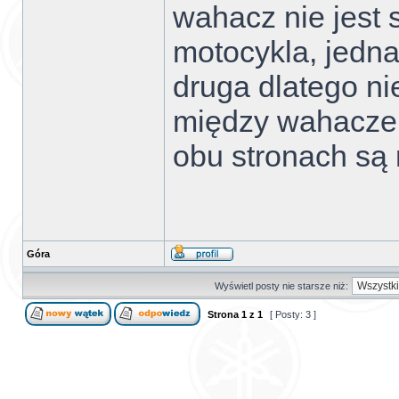
wahacz nie jest 
motocykla, jedna 
druga dlatego ni
między wahaczem
obu stronach są 
Góra
Wyświetl posty nie starsze niż:
Strona
1
z
1
[ Posty: 3 ]