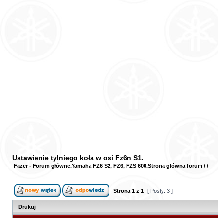
Ustawienie tylniego koła w osi Fz6n S1
Fazer - Forum główne
Yamaha FZ6 S2, FZ6, FZS 600
Strona główna forum
/
/
Strona
1
z
1
[ Posty: 3 ]
Drukuj