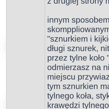
z drugiej strony 
innym sposobem 
skomppliowanym 
"sznurkiem i kij
długi sznurek, n
przez tylne koło 
odmierzasz na ni
miejscu przywiaz
tym sznurkien ma
tylnego koła, sty
krawędzi tylnego 