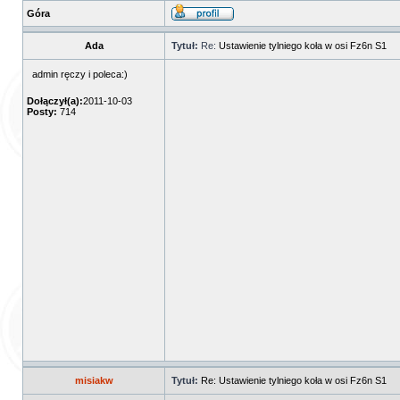
Góra
Ada
Tytuł:
Re:
Ustawienie tylniego koła w osi Fz6n S1
admin ręczy i poleca:)
Dołączył(a):
2011-10-03
Posty:
714
misiakw
Tytuł:
Re: Ustawienie tylniego koła w osi Fz6n S1