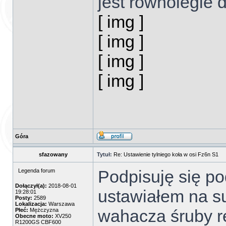
jest równolegle d
[ img ]
[ img ]
[ img ]
[ img ]
Góra
sfazowany
Tytuł:
Re: Ustawienie tylniego koła w osi Fz6n S1
Podpisuję się p
Legenda forum
Dołączył(a):
2018-08-01
ustawiałem na su
19:28:01
Posty:
2589
Lokalizacja:
Warszawa
wahacza śruby r
Płeć:
Mężczyzna
Obecne moto:
XV250
R1200GS CBF600