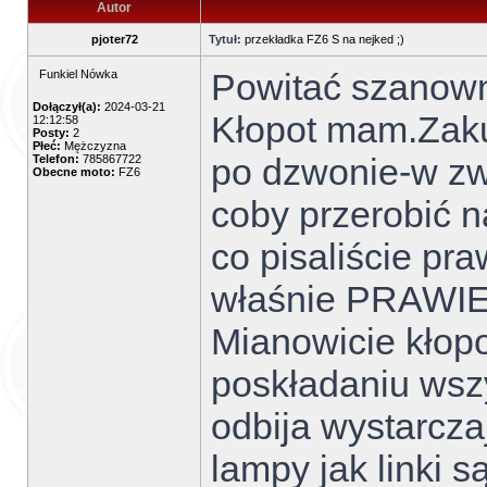
Autor
pjoter72
Tytuł:
przekładka FZ6 S na nejked ;)
Powitać szanown
Funkiel Nówka
Dołączył(a):
2024-03-21
Kłopot mam.Zak
12:12:58
Posty:
2
Płeć:
Mężczyzna
po dzwonie-w zw
Telefon:
785867722
Obecne moto:
FZ6
coby przerobić n
co pisaliście pra
właśnie PRAWIE 
Mianowicie kłopo
poskładaniu wszy
odbija wystarcza
lampy jak linki s