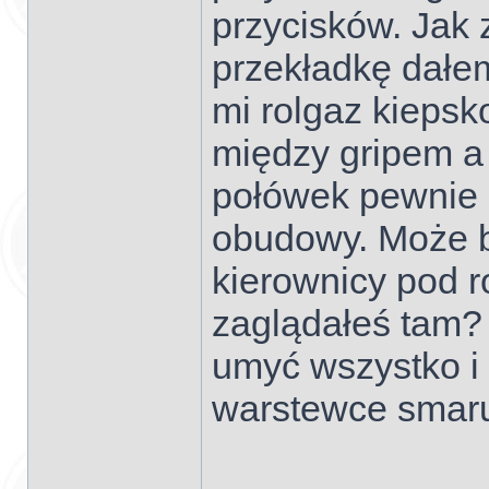
przycisków. Jak 
przekładkę dałem
mi rolgaz kiepsko
między gripem a
połówek pewnie 
obudowy. Może b
kierownicy pod r
zaglądałeś tam? 
umyć wszystko i 
warstewce smaru