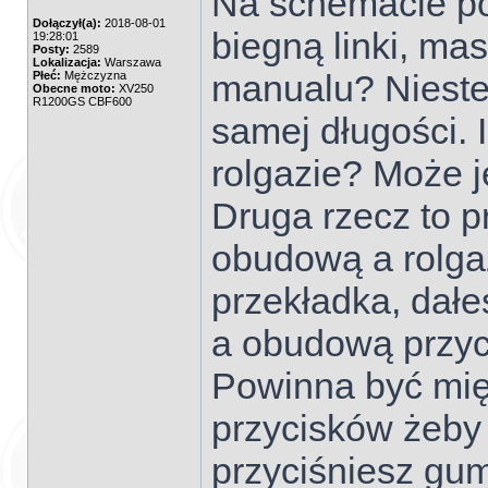
Na schemacie po
Dołączył(a):
2018-08-01
biegną linki, ma
19:28:01
Posty:
2589
Lokalizacja:
Warszawa
manualu? Niestet
Płeć:
Mężczyzna
Obecne moto:
XV250
R1200GS CBF600
samej długości. 
rolgazie? Może j
Druga rzecz to p
obudową a rolgaz
przekładka, dałe
a obudową przy
Powinna być mię
przycisków żeby
przyciśniesz gu