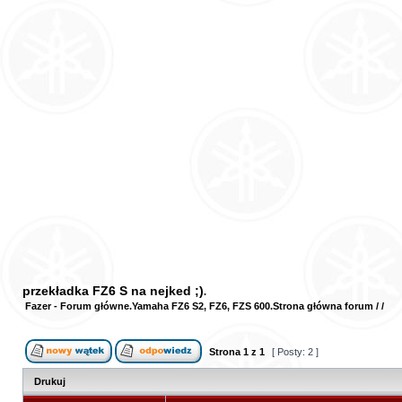
przekładka FZ6 S na nejked ;)
Fazer - Forum główne
Yamaha FZ6 S2, FZ6, FZS 600
Strona główna forum
/
/
Strona
1
z
1
[ Posty: 2 ]
Drukuj