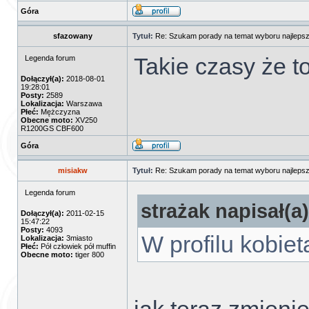
Góra
sfazowany
Tytuł:
Re: Szukam porady na temat wyboru najlepsz
Takie czasy że t
Legenda forum
Dołączył(a):
2018-08-01
19:28:01
Posty:
2589
Lokalizacja:
Warszawa
Płeć:
Mężczyzna
Obecne moto:
XV250
R1200GS CBF600
Góra
misiakw
Tytuł:
Re: Szukam porady na temat wyboru najlepsz
Legenda forum
strażak napisał(a)
Dołączył(a):
2011-02-15
15:47:22
Posty:
4093
W profilu kobiet
Lokalizacja:
3miasto
Płeć:
Pół człowiek pół muffin
Obecne moto:
tiger 800