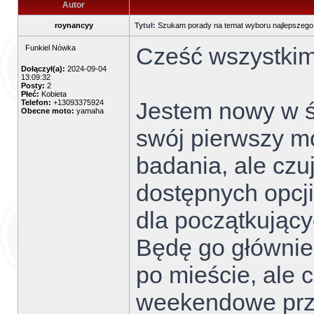
Autor
roynancyy
Tytuł:
Szukam porady na temat wyboru najlepszego
Cześć wszystkim
Funkiel Nówka
Dołączył(a):
2024-09-04
13:09:32
Posty:
2
Płeć:
Kobieta
Jestem nowy w św
Telefon:
+13093375924
Obecne moto:
yamaha
swój pierwszy m
badania, ale czuj
dostępnych opcji
dla początkujący
Będę go głównie
po mieście, ale 
weekendowe prze