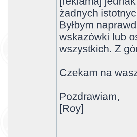
[reklama] jednak
żadnych istotnyc
Byłbym naprawdę
wskazówki lub o
wszystkich. Z gó
Czekam na wasze
Pozdrawiam,
[Roy]