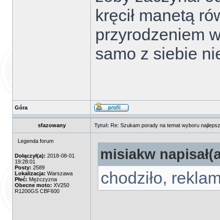
kręcił manetą ró
przyrodzeniem w 
samo z siebie ni
Góra
sfazowany
Tytuł:
Re: Szukam porady na temat wyboru najlepsz
Legenda forum
misiakw napisał(a
Dołączył(a):
2018-08-01
19:28:01
Posty:
2589
chodziło, rekla
Lokalizacja:
Warszawa
Płeć:
Mężczyzna
Obecne moto:
XV250
R1200GS CBF600