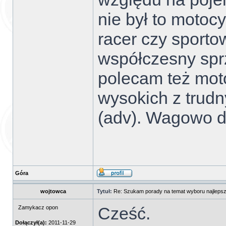
nie był to motocy
racer czy sporto
współczesny spr
polecam też mot
wysokich z trud
(adv). Wagowo d
Góra
wojtowca
Tytuł:
Re: Szukam porady na temat wyboru najlepsz
Cześć.
Zamykacz opon
Dołączył(a):
2011-11-29