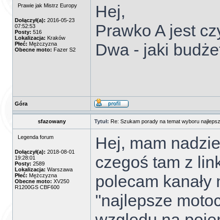
Hej,
Prawie jak Mistrz Europy
Dołączył(a):
2016-05-23
Prawko A jest cz
07:52:53
Posty:
516
Lokalizacja:
Kraków
Dwa - jaki budż
Płeć:
Mężczyzna
Obecne moto:
Fazer S2
Góra
sfazowany
Tytuł:
Re: Szukam porady na temat wyboru najlepsz
Hej, mam nadziej
Legenda forum
Dołączył(a):
2018-08-01
czegoś tam z lin
19:28:01
Posty:
2589
Lokalizacja:
Warszawa
polecam kanały 
Płeć:
Mężczyzna
Obecne moto:
XV250
R1200GS CBF600
"najlepsze motoc
względu na poje