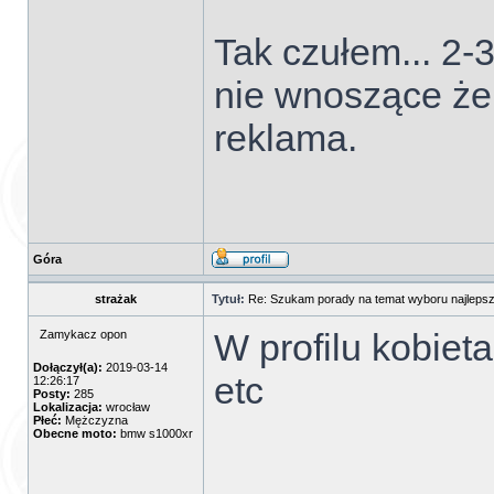
Tak czułem... 2-
nie wnoszące żeb
reklama.
Góra
strażak
Tytuł:
Re: Szukam porady na temat wyboru najlepsz
W profilu kobiet
Zamykacz opon
Dołączył(a):
2019-03-14
etc
12:26:17
Posty:
285
Lokalizacja:
wrocław
Płeć:
Mężczyzna
Obecne moto:
bmw s1000xr