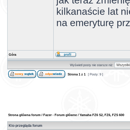
jak teraz zmienię 
kilkanaście lat n
na emeryturę prz
Góra
Wyświetl posty nie starsze niż:
Strona
1
z
1
[ Posty: 9 ]
Strona główna forum
/
Fazer - Forum główne
/
Yamaha FZ6 S2, FZ6, FZS 600
Kto przegląda forum