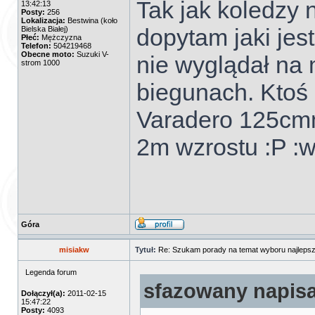
Tak jak koledzy n
13:42:13
Posty:
256
Lokalizacja:
Bestwina (koło
dopytam jaki jes
Bielska Białej)
Płeć:
Mężczyzna
Telefon:
504219468
Obecne moto:
Suzuki V-
nie wyglądał na 
strom 1000
biegunach. Ktoś 
Varadero 125cm
2m wzrostu :P :wi
Góra
misiakw
Tytuł:
Re: Szukam porady na temat wyboru najlepsz
Legenda forum
sfazowany napisa
Dołączył(a):
2011-02-15
15:47:22
Posty:
4093