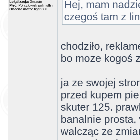
Hej, mam nadzie
Lokalizacja:
3miasto
Płeć:
Pół człowiek pół muffin
Obecne moto:
tiger 800
czegoś tam z lin
chodziło, reklam
bo moze kogoś z
ja ze swojej str
przed kupem pie
skuter 125. praw
banalnie prosta,
walcząc ze zmia