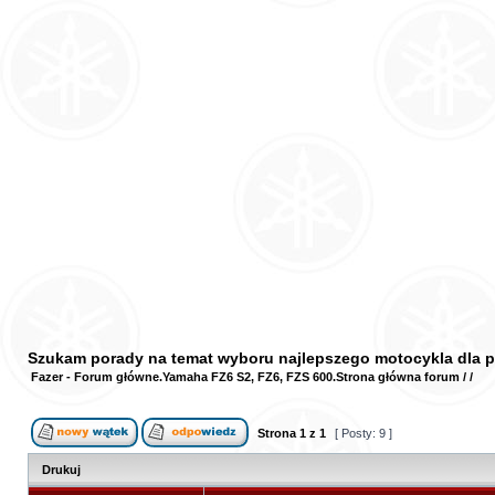
Szukam porady na temat wyboru najlepszego motocykla dla 
Fazer - Forum główne
Yamaha FZ6 S2, FZ6, FZS 600
Strona główna forum
/
/
Strona
1
z
1
[ Posty: 9 ]
Drukuj