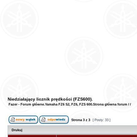
Niedziałający licznik prędkości (FZS600)
Fazer - Forum główne
Yamaha FZ6 S2, FZ6, FZS 600
Strona główna forum
/
/
Strona
3
z
3
[ Posty: 33 ]
Drukuj