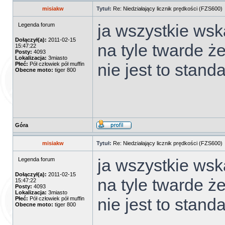
misiakw
Tytuł:
Re: Niedziałający licznik prędkości (FZS600)
ja wszystkie ws
Legenda forum
Dołączył(a):
2011-02-15
na tyle twarde że
15:47:22
Posty:
4093
Lokalizacja:
3miasto
nie jest to standa
Płeć:
Pół człowiek pół muffin
Obecne moto:
tiger 800
Góra
misiakw
Tytuł:
Re: Niedziałający licznik prędkości (FZS600)
ja wszystkie ws
Legenda forum
Dołączył(a):
2011-02-15
na tyle twarde że
15:47:22
Posty:
4093
Lokalizacja:
3miasto
nie jest to standa
Płeć:
Pół człowiek pół muffin
Obecne moto:
tiger 800