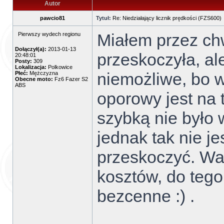
Autor
pawcio81
Tytuł:
Re: Niedziałający licznik prędkości (FZS600)
Miałem przez ch
Pierwszy wydech regionu
Dołączył(a):
2013-01-13
przeskoczyła, al
20:48:01
Posty:
309
Lokalizacja:
Polkowice
niemożliwe, bo w
Płeć:
Mężczyzna
Obecne moto:
Fz6 Fazer S2
ABS
oporowy jest na 
szybką nie było 
jednak tak nie j
przeskoczyć. Wa
kosztów, do teg
bezcenne :) .