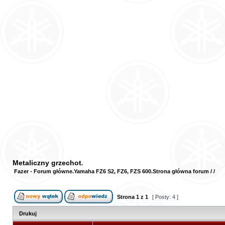
Metaliczny grzechot
Fazer - Forum główne
Yamaha FZ6 S2, FZ6, FZS 600
Strona główna forum
/
/
Strona
1
z
1
[ Posty: 4 ]
Drukuj