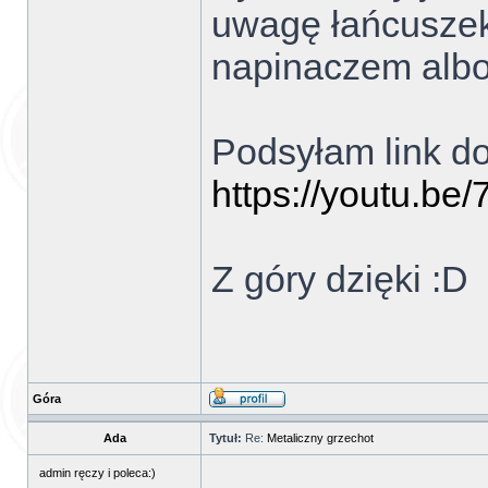
uwagę łańcuszek 
napinaczem alb
Podsyłam link do
https://youtu.b
Z góry dzięki :D
Góra
Ada
Tytuł:
Re:
Metaliczny grzechot
admin ręczy i poleca:)