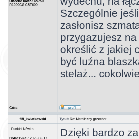
wydechu, na łącz
Obecne moto:
XV250
R1200GS CBF600
Szczególnie jeśl
zasłonisz szmatą
przygazujesz na 
określić z jakiej
być luźna blaszk
stelaż... cokolwi
Góra
fifi_kwiatkowski
Tytuł:
Re: Metaliczny grzechot
Dzięki bardzo za
Funkiel Nówka
Dołączył(a):
2025-06-17