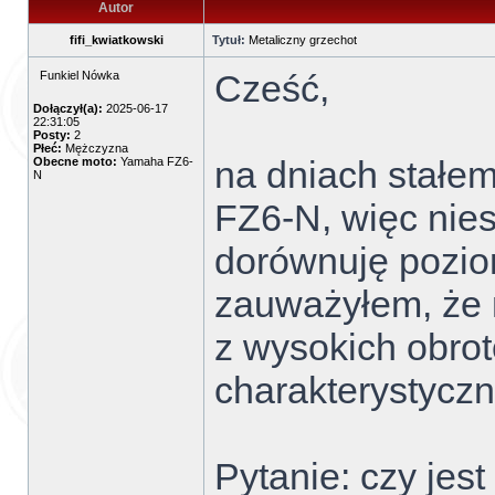
Autor
fifi_kwiatkowski
Tytuł:
Metaliczny grzechot
Cześć,
Funkiel Nówka
Dołączył(a):
2025-06-17
22:31:05
Posty:
2
Płeć:
Mężczyzna
na dniach stałe
Obecne moto:
Yamaha FZ6-
N
FZ6-N, więc niest
dorównuję pozio
zauważyłem, że 
z wysokich obrot
charakterystyczn
Pytanie: czy jes