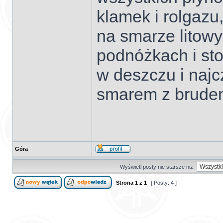
klamek i rolgazu
na smarze litow
podnóżkach i st
w deszczu i najc
smarem z brude
Góra
Wyświetl posty nie starsze niż:
Strona
1
z
1
[ Posty: 4 ]