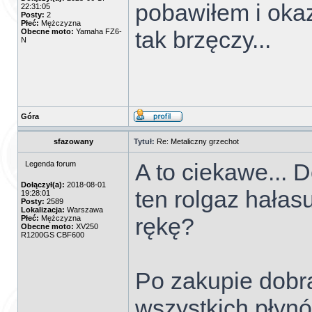
pobawiłem i okaz
22:31:05
Posty:
2
Płeć:
Mężczyzna
tak brzęczy...
Obecne moto:
Yamaha FZ6-
N
Góra
sfazowany
Tytuł:
Re: Metaliczny grzechot
A to ciekawe... D
Legenda forum
Dołączył(a):
2018-08-01
ten rolgaz hałas
19:28:01
Posty:
2589
Lokalizacja:
Warszawa
rękę?
Płeć:
Mężczyzna
Obecne moto:
XV250
R1200GS CBF600
Po zakupie dobr
wszystkich płynó