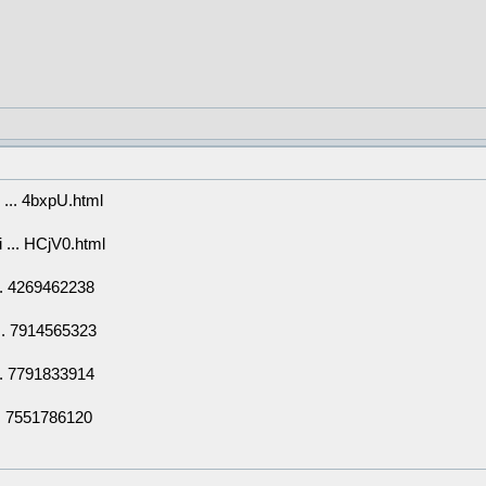
 ... 4bxpU.html
 ... HCjV0.html
... 4269462238
 ... 7914565323
... 7791833914
... 7551786120