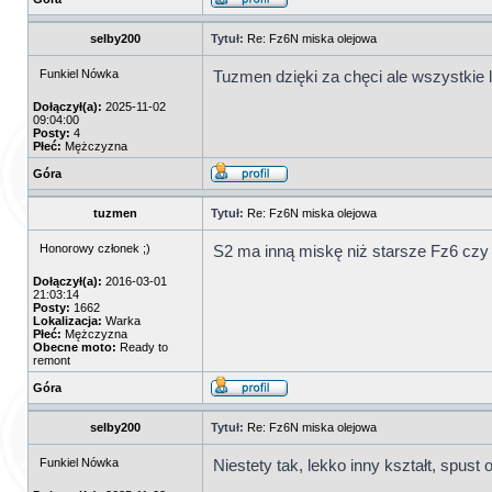
selby200
Tytuł:
Re: Fz6N miska olejowa
Funkiel Nówka
Tuzmen dzięki za chęci ale wszystkie 
Dołączył(a):
2025-11-02
09:04:00
Posty:
4
Płeć:
Mężczyzna
Góra
tuzmen
Tytuł:
Re: Fz6N miska olejowa
Honorowy członek ;)
S2 ma inną miskę niż starsze Fz6 czy
Dołączył(a):
2016-03-01
21:03:14
Posty:
1662
Lokalizacja:
Warka
Płeć:
Mężczyzna
Obecne moto:
Ready to
remont
Góra
selby200
Tytuł:
Re: Fz6N miska olejowa
Funkiel Nówka
Niestety tak, lekko inny kształt, spust