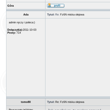
Góra
Ada
Tytuł:
Re:
Fz6N miska olejowa
admin ręczy i poleca:)
Dołączył(a):
2011-10-03
Posty:
714
tomo80
Tytuł:
Re: Fz6N miska olejowa
Pryszczaty jeździec