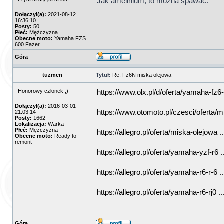
Jak amelinium, to można spawać.
Dołączył(a):
2021-08-12
16:36:10
Posty:
50
Płeć:
Mężczyzna
Obecne moto:
Yamaha FZS
600 Fazer
Góra
tuzmen
Tytuł:
Re: Fz6N miska olejowa
Honorowy członek ;)
https://www.olx.pl/d/oferta/yamaha-fz6-
Dołączył(a):
2016-03-01
https://www.otomoto.pl/czesci/oferta/mi
21:03:14
Posty:
1662
Lokalizacja:
Warka
Płeć:
Mężczyzna
https://allegro.pl/oferta/miska-olejowa 
Obecne moto:
Ready to
remont
https://allegro.pl/oferta/yamaha-yzf-r6
https://allegro.pl/oferta/yamaha-r6-r-6 
https://allegro.pl/oferta/yamaha-r6-rj0 
Góra