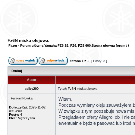
Fz6N miska olejowa
Fazer - Forum główne
Yamaha FZ6 S2, FZ6, FZS 600
Strona główna forum
/
/
Strona
1
z
1
[ Posty: 8 ]
Drukuj
Autor
selby200
Tytuł:
Fz6N miska olejowa
Funkiel Nówka
Witam,
Podczas wymiany oleju zauważyłem że 
Dołączył(a):
2025-11-02
W związku z tym potrzebuje nowa misk
09:04:00
Posty:
4
Przeglądałem oferty Allegro, olx i nie
Płeć:
Mężczyzna
ewentualnie będzie pasować lub ktoś