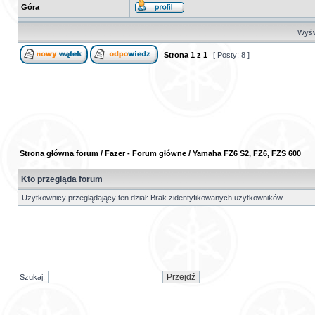
Góra
Wyświ
Strona
1
z
1
[ Posty: 8 ]
Strona główna forum
/
Fazer - Forum główne
/
Yamaha FZ6 S2, FZ6, FZS 600
Kto przegląda forum
Użytkownicy przeglądający ten dział: Brak zidentyfikowanych użytkowników
Szukaj: