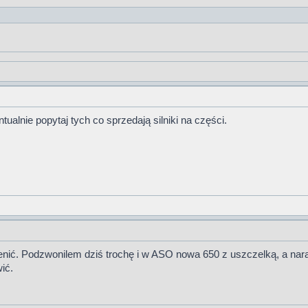
ualnie popytaj tych co sprzedają silniki na części.
ienić. Podzwonilem dziś trochę i w ASO nowa 650 z uszczelką, a na
ić.