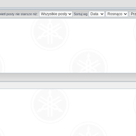
etl posty nie starsze niż:
Sortuj wg