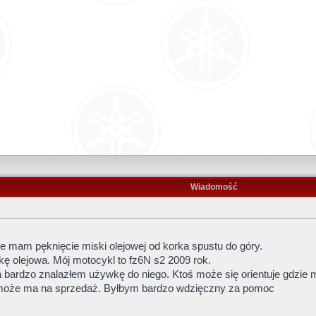
Wiadomość
mam pęknięcie miski olejowej od korka spustu do góry.
ę olejowa. Mój motocykl to fz6N s2 2009 rok.
 za bardzo znalazłem używkę do niego. Ktoś może się orientuje gdzie
 może ma na sprzedaż. Byłbym bardzo wdzięczny za pomoc