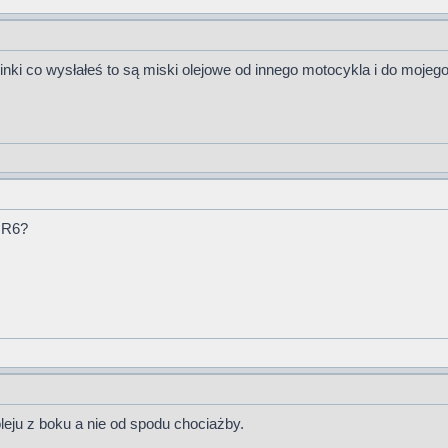
linki co wysłałeś to są miski olejowe od innego motocykla i do mojeg
 R6?
 oleju z boku a nie od spodu chociażby.