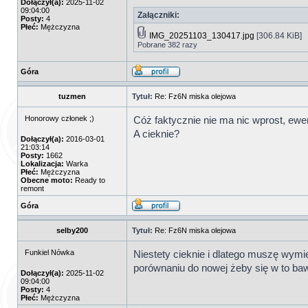
Dołączył(a):
2025-11-02
09:04:00
Załączniki:
Posty:
4
Płeć:
Mężczyzna
IMG_20251103_130417.jpg
[306.84 KiB]
Pobrane 382 razy
Góra
tuzmen
Tytuł:
Re: Fz6N miska olejowa
Honorowy członek ;)
Cóż faktycznie nie ma nic wprost, ewent
A cieknie?
Dołączył(a):
2016-03-01
21:03:14
Posty:
1662
Lokalizacja:
Warka
Płeć:
Mężczyzna
Obecne moto:
Ready to
remont
Góra
selby200
Tytuł:
Re: Fz6N miska olejowa
Funkiel Nówka
Niestety cieknie i dlatego muszę wym
porównaniu do nowej żeby się w to baw
Dołączył(a):
2025-11-02
09:04:00
Posty:
4
Płeć:
Mężczyzna