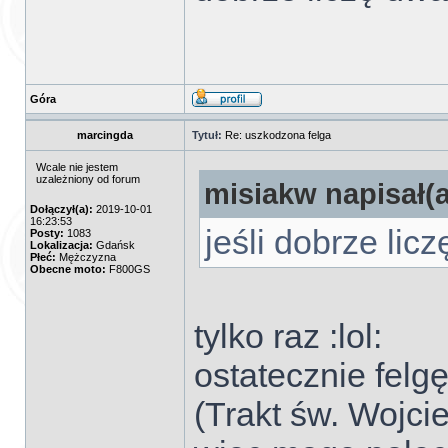
Góra
marcingda
Tytuł:
Re: uszkodzona felga
Wcale nie jestem
uzależniony od forum
misiakw napisał(a
Dołączył(a):
2019-10-01
16:23:53
jeśli dobrze lic
Posty:
1083
Lokalizacja:
Gdańsk
Płeć:
Mężczyzna
Obecne moto:
F800GS
tylko raz :lol:
ostatecznie fel
(Trakt św. Wojci