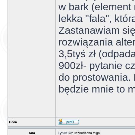
w bark (element 
lekka "fala", któ
Zastanawiam się 
rozwiązania alte
3,5tyś zł (odpad
900zł- pytanie c
do prostowania. 
będzie mnie to 
Góra
Ada
Tytuł:
Re:
uszkodzona felga