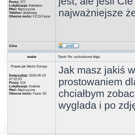
jest, ale jeśli Ci
Posty:
377
Lokalizacja:
Katowice
najważniejsze że
Płeć:
Mężczyzna
Telefon:
dotykowy
Obecne moto:
FZ1S Fazer
Góra
avalar
Tytuł:
Re: uszkodzona felga
Jak masz jakiś w
Prawie jak Mistrz Europy
Dołączył(a):
2016-05-23
prostowaniem dl
07:52:53
Posty:
516
Lokalizacja:
Kraków
chciałbym zobacz
Płeć:
Mężczyzna
Obecne moto:
Fazer S2
wyglada i po zd