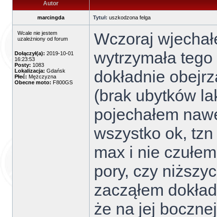
Autor
marcingda
Tytuł:
uszkodzona felga
Wczoraj wjechałe
Wcale nie jestem
uzależniony od forum
wytrzymała tego 
Dołączył(a):
2019-10-01
16:23:53
Posty:
1083
dokładnie obejrz
Lokalizacja:
Gdańsk
Płeć:
Mężczyzna
Obecne moto:
F800GS
(brak ubytków la
pojechałem nawe
wszystko ok, tz
max i nie czułem
pory, czy niższy
zacząłem dokładn
że na jej boczne