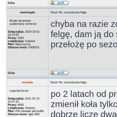
Góra
marcingda
Tytuł:
Re: uszkodzona felga
chyba na razie zo
Wcale nie jestem
uzależniony od forum
felgę, dam ją do
Dołączył(a):
2019-10-01
16:23:53
Posty:
1083
przełożę po sez
Lokalizacja:
Gdańsk
Płeć:
Mężczyzna
Obecne moto:
F800GS
Góra
misiakw
Tytuł:
Re: uszkodzona felga
po 2 latach od p
Legenda forum
Dołączył(a):
2011-02-15
zmienił koła tylk
15:47:22
Posty:
4093
Lokalizacja:
3miasto
dobrze liczę dwa 
Płeć:
Pół człowiek pół muffin
Obecne moto:
tiger 800