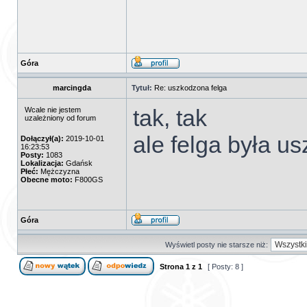
Góra
marcingda
Tytuł:
Re: uszkodzona felga
tak, tak
Wcale nie jestem
uzależniony od forum
ale felga była 
Dołączył(a):
2019-10-01
16:23:53
Posty:
1083
Lokalizacja:
Gdańsk
Płeć:
Mężczyzna
Obecne moto:
F800GS
Góra
Wyświetl posty nie starsze niż:
Strona
1
z
1
[ Posty: 8 ]