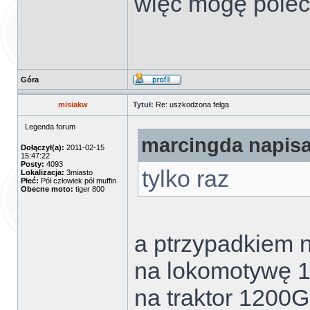
więc mogę polec
Góra
misiakw
Tytuł:
Re: uszkodzona felga
Legenda forum
marcingda napisał
Dołączył(a):
2011-02-15
15:47:22
Posty:
4093
tylko raz
Lokalizacja:
3miasto
Płeć:
Pół człowiek pół muffin
Obecne moto:
tiger 800
a ptrzypadkiem n
na lokomotywę 1
na traktor 1200