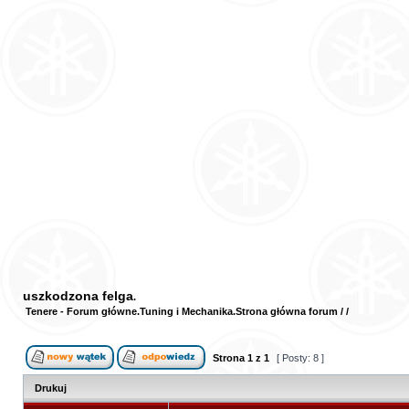
uszkodzona felga
Tenere - Forum główne
Tuning i Mechanika
Strona główna forum
/
/
Strona
1
z
1
[ Posty: 8 ]
Drukuj