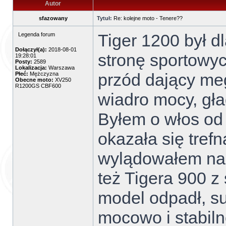
Autor
sfazowany
Tytuł:
Re: kolejne moto - Tenere??
Tiger 1200 był d
Legenda forum
Dołączył(a):
2018-08-01
stronę sportowy
19:28:01
Posty:
2589
Lokalizacja:
Warszawa
przód dający meg
Płeć:
Mężczyzna
Obecne moto:
XV250
R1200GS CBF600
wiadro mocy, gła
Byłem o włos od 
okazała się trefn
wylądowałem na
też Tigera 900 z
model odpadł, s
mocowo i stabilno