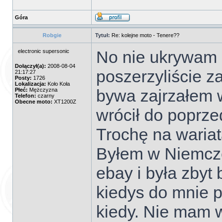
Góra
Robgie
Tytuł:
Re: kolejne moto - Tenere??
No nie ukrywam ż
electronic supersonic
Dołączył(a):
2008-08-04
poszerzyliście z
21:17:27
Posty:
1726
Lokalizacja:
Koło Koła
bywa zajrzałem w
Płeć:
Mężczyzna
Telefon:
czarny
Obecne moto:
XT1200Z
wrócił do poprze
Trochę na wariat
Byłem w Niemcze
ebay i była zbyt b
kiedys do mnie p
kiedy. Nie mam w