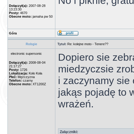
No i piknie, grat
Dołączył(a):
2007-08-28
13:23:30
Posty:
4670
Obecne moto:
jamaha pw 50
Góra
Robgie
Tytuł:
Re: kolejne moto - Tenere??
Dopiero sie zebr
electronic supersonic
Dołączył(a):
2008-08-04
miedzyczsie zrob
21:17:27
Posty:
1726
Lokalizacja:
Koło Koła
i zaczynamy sie c
Płeć:
Mężczyzna
Telefon:
czarny
Obecne moto:
XT1200Z
jakąs pojadę to 
wrażeń.
Załączniki: