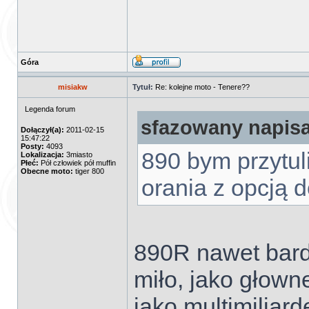
Góra
misiakw
Tytuł:
Re: kolejne moto - Tenere??
Legenda forum
sfazowany napisa
Dołączył(a):
2011-02-15
15:47:22
Posty:
4093
890 bym przytuli
Lokalizacja:
3miasto
Płeć:
Pół człowiek pół muffin
Obecne moto:
tiger 800
orania z opcją 
890R nawet bardz
miło, jako głowne
jako multimiliard