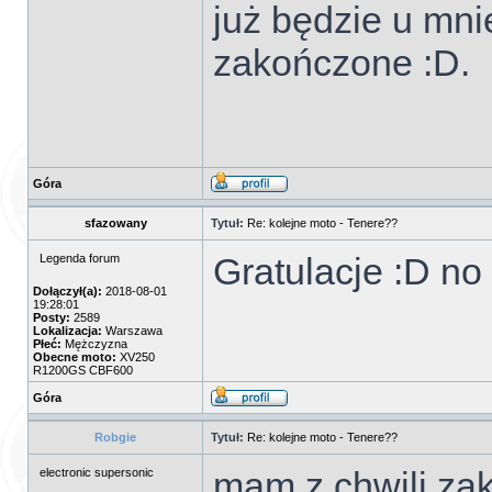
już będzie u mni
zakończone :D.
Góra
sfazowany
Tytuł:
Re: kolejne moto - Tenere??
Gratulacje :D no
Legenda forum
Dołączył(a):
2018-08-01
19:28:01
Posty:
2589
Lokalizacja:
Warszawa
Płeć:
Mężczyzna
Obecne moto:
XV250
R1200GS CBF600
Góra
Robgie
Tytuł:
Re: kolejne moto - Tenere??
mam z chwili zak
electronic supersonic