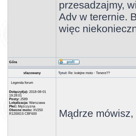
przesadzajmy, wi
Adv w terernie. 
więc niekoniecz
Góra
sfazowany
Tytuł:
Re: kolejne moto - Tenere??
Legenda forum
Dołączył(a):
2018-08-01
19:28:01
Posty:
2589
Lokalizacja:
Warszawa
Płeć:
Mężczyzna
Mądrze mówisz, 
Obecne moto:
XV250
R1200GS CBF600