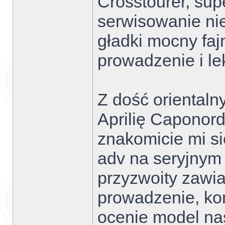
Crosstourer, sup
serwisowanie nie
gładki mocny fajn
prowadzenie i le
Z dość orientaln
Aprilię Caponord
znakomicie mi si
adv na seryjnym
przyzwoity zawi
prowadzenie, ko
ocenie model na