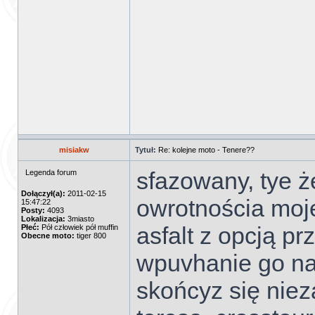
misiakw
Tytuł:
Re: kolejne moto - Tenere??
sfazowany, tye że
Legenda forum
Dołączył(a):
2011-02-15
owrotnościa moje
15:47:22
Posty:
4093
Lokalizacja:
3miasto
asfalt z opcją pr
Płeć:
Pół człowiek pół muffin
Obecne moto:
tiger 800
wpuvhanie go na
skońcyz się nie