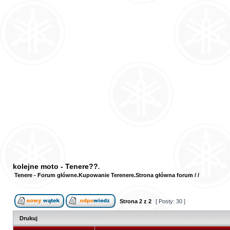
kolejne moto - Tenere??
Tenere - Forum główne
Kupowanie Terenere
Strona główna forum
/
/
Strona
2
z
2
[ Posty: 30 ]
Drukuj