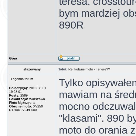
teresa, crosstour
bym mardziej obs
890R
Góra
sfazowany
Tytuł:
Re: kolejne moto - Tenere??
Tylko opisywałe
Legenda forum
Dołączył(a):
2018-08-01
mawiam na średni
19:28:01
Posty:
2589
Lokalizacja:
Warszawa
mocno odczuwaln
Płeć:
Mężczyzna
Obecne moto:
XV250
R1200GS CBF600
"klasami". 890 by
moto do orania z