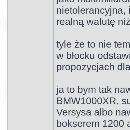
nietolerancyjna, 
realną walutę ni
tyle że to nie t
w błocku odstawi
propozycjach dla
ja to bym tak na
BMW1000XR, suz
Versysa albo na
bokserem 1200 a