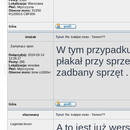
Posty:
2589
Lokalizacja:
Warszawa
Płeć:
Mężczyzna
Obecne moto:
XV250
R1200GS CBF600
Góra
strażak
Tytuł:
Re: kolejne moto - Tenere??
W tym przypadk
Zamykacz opon
Dołączył(a):
2019-03-14
płakał przy sprz
12:26:17
Posty:
285
Lokalizacja:
wrocław
zadbany sprzęt .
Płeć:
Mężczyzna
Obecne moto:
bmw s1000xr
Góra
sfazowany
Tytuł:
Re: kolejne moto - Tenere??
A to jest już wers
Legenda forum