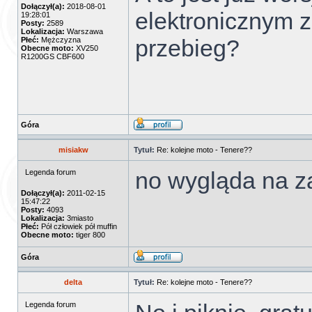
Dołączył(a):
2018-08-01
elektronicznym z
19:28:01
Posty:
2589
Lokalizacja:
Warszawa
przebieg?
Płeć:
Mężczyzna
Obecne moto:
XV250
R1200GS CBF600
Góra
misiakw
Tytuł:
Re: kolejne moto - Tenere??
no wygląda na za
Legenda forum
Dołączył(a):
2011-02-15
15:47:22
Posty:
4093
Lokalizacja:
3miasto
Płeć:
Pół człowiek pół muffin
Obecne moto:
tiger 800
Góra
delta
Tytuł:
Re: kolejne moto - Tenere??
Legenda forum