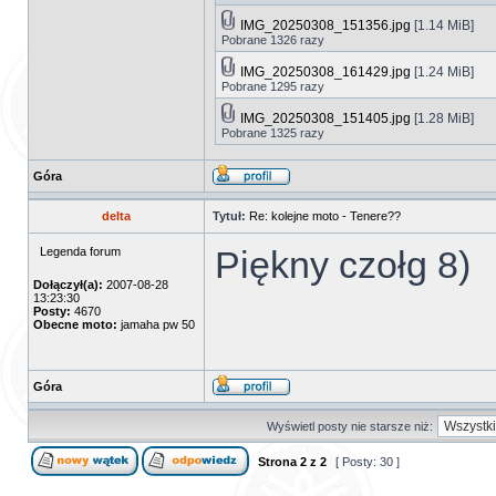
IMG_20250308_151356.jpg
[1.14 MiB]
Pobrane 1326 razy
IMG_20250308_161429.jpg
[1.24 MiB]
Pobrane 1295 razy
IMG_20250308_151405.jpg
[1.28 MiB]
Pobrane 1325 razy
Góra
delta
Tytuł:
Re: kolejne moto - Tenere??
Piękny czołg 8)
Legenda forum
Dołączył(a):
2007-08-28
13:23:30
Posty:
4670
Obecne moto:
jamaha pw 50
Góra
Wyświetl posty nie starsze niż:
Strona
2
z
2
[ Posty: 30 ]