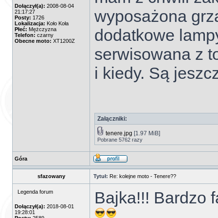
Dołączył(a):
2008-08-04
wyposażona grzan
21:17:27
Posty:
1726
Lokalizacja:
Koło Koła
dodatkowe lampy, 
Płeć:
Mężczyzna
Telefon:
czarny
Obecne moto:
XT1200Z
serwisowana z t
i kiedy. Są jeszcz
Załączniki:
tenere.jpg
[1.97 MiB]
Pobrane 5762 razy
Góra
sfazowany
Tytuł:
Re: kolejne moto - Tenere??
Bajka!!! Bardzo f
Legenda forum
Dołączył(a):
2018-08-01
19:28:01