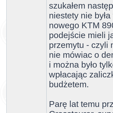
szukałem następc
niestety nie był
nowego KTM 890 
podejście mieli 
przemytu - czyli 
nie mówiac o dem
i można było tyl
wpłacając zalicz
budżetem.
Parę lat temu p