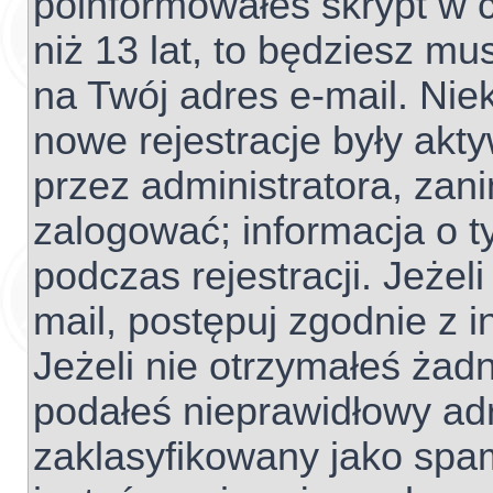
poinformowałeś skrypt w c
niż 13 lat, to będziesz mu
na Twój adres e-mail. Nie
nowe rejestracje były akt
przez administratora, zan
zalogować; informacja o t
podczas rejestracji. Jeżel
mail, postępuj zgodnie z 
Jeżeli nie otrzymałeś ża
podałeś nieprawidłowy adr
zaklasyfikowany jako spam