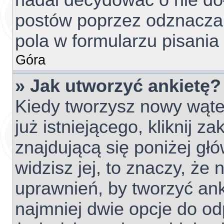
nadal decydować o nie do
postów poprzez odznacza
pola w formularzu pisania
Góra
» Jak utworzyć ankietę?
Kiedy tworzysz nowy wątek
już istniejącego, kliknij z
znajdującą się poniżej głó
widzisz jej, to znaczy, ż
uprawnień, by tworzyć ank
najmniej dwie opcje do od