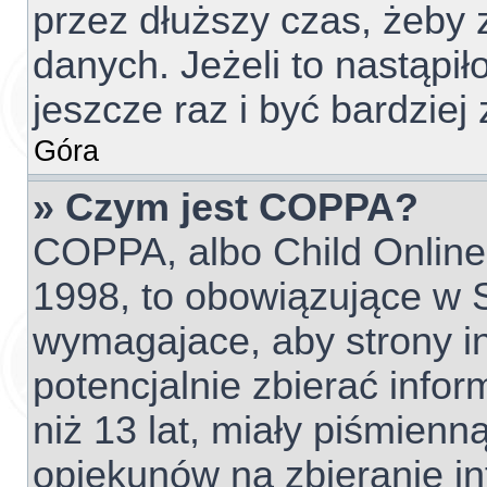
przez dłuższy czas, żeby 
danych. Jeżeli to nastąpił
jeszcze raz i być bardzi
Góra
» Czym jest COPPA?
COPPA, albo Child Online 
1998, to obowiązujące w
wymagajace, aby strony 
potencjalnie zbierać info
niż 13 lat, miały piśmien
opiekunów na zbieranie i