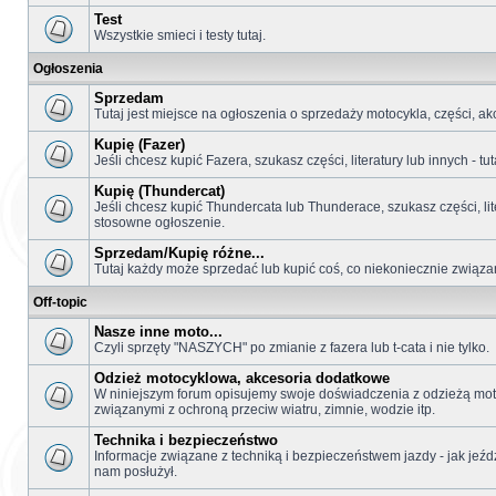
Test
Wszystkie smieci i testy tutaj.
Ogłoszenia
Sprzedam
Tutaj jest miejsce na ogłoszenia o sprzedaży motocykla, części, akc
Kupię (Fazer)
Jeśli chcesz kupić Fazera, szukasz części, literatury lub innych - 
Kupię (Thundercat)
Jeśli chcesz kupić Thundercata lub Thunderace, szukasz części, lit
stosowne ogłoszenie.
Sprzedam/Kupię różne...
Tutaj każdy może sprzedać lub kupić coś, co niekoniecznie związan
Off-topic
Nasze inne moto...
Czyli sprzęty "NASZYCH" po zmianie z fazera lub t-cata i nie tylko.
Odzież motocyklowa, akcesoria dodatkowe
W niniejszym forum opisujemy swoje doświadczenia z odzieżą mot
związanymi z ochroną przeciw wiatru, zimnie, wodzie itp.
Technika i bezpieczeństwo
Informacje związane z techniką i bezpieczeństwem jazdy - jak jeźdz
nam posłużył.