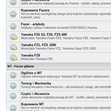
Jakie akcesoria najlepiej pasują do Fazera - szybki, sakwy, przewo
Kupowanie Fazera
Na co zwrócić szczególną uwage przy kupnie używanego egzemplar
kupnem, ceny.
Fazer - artykuły
Artykuły z prasy i internetu na temat FZS/FZ6/FZ1 Fazera.
Yamaha FZ6 S2, FZ6, FZS 600
Motocykle Yamaha Fazer FZS, Yamaha Fazer FZ6, Yamaha Fazer 
Yamaha FZ1, FZS 1000
Motocykle Yamaha Fazer FZ1, Yamaha Fazer FZS 1000
Yamaha FZ8
Motocykle Yamaha FZ8
MT - Forum główne
Ogólnie o MT
Ogólne informacje dotyczące Yamaha MT (w różnych odmianach)
Tuning i Mechanika
Tuning wizualny i mechaniczny - jak polepszyć osiągi, jak zmodyf
Części i Akcesoria
Jakie akcesoria najlepiej pasują do MT - szybki, sakwy, przewody s
Kupowanie MT
Na co zwrócić szczególną uwagę przy kupnie używanego egzemplar