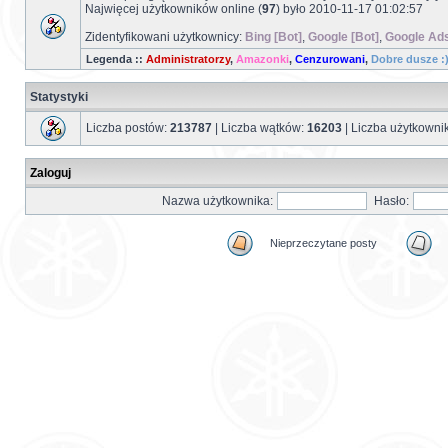
Najwięcej użytkowników online (
97
) było 2010-11-17 01:02:57
Zidentyfikowani użytkownicy:
Bing [Bot]
,
Google [Bot]
,
Google Ads
Legenda ::
Administratorzy
,
Amazonki
,
Cenzurowani
,
Dobre dusze :
Statystyki
Liczba postów:
213787
| Liczba wątków:
16203
| Liczba użytkown
Zaloguj
Nazwa użytkownika:
Hasło:
Nieprzeczytane posty