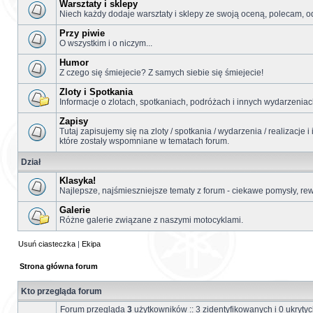
Warsztaty i sklepy
Niech każdy dodaje warsztaty i sklepy ze swoją oceną, polecam, o
Przy piwie
O wszystkim i o niczym...
Humor
Z czego się śmiejecie? Z samych siebie się śmiejecie!
Zloty i Spotkania
Informacje o zlotach, spotkaniach, podróżach i innych wydarzeniach
Zapisy
Tutaj zapisujemy się na zloty / spotkania / wydarzenia / realizacje 
które zostały wspomniane w tematach forum.
Dział
Klasyka!
Najlepsze, najśmieszniejsze tematy z forum - ciekawe pomysły, re
Galerie
Różne galerie związane z naszymi motocyklami.
Usuń ciasteczka
|
Ekipa
Strona główna forum
Kto przegląda forum
Forum przegląda
3
użytkowników :: 3 zidentyfikowanych i 0 ukryty