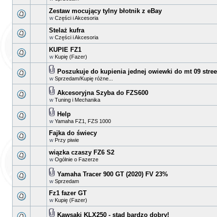
Zestaw mocujący tylny błotnik z eBay
w
Części i Akcesoria
Stelaż kufra
w
Części i Akcesoria
KUPIE FZ1
w
Kupię (Fazer)
Poszukuje do kupienia jednej owiewki do mt 09 street
w
Sprzedam/Kupię różne...
Akcesoryjna Szyba do FZS600
w
Tuning i Mechanika
Help
w
Yamaha FZ1, FZS 1000
Fajka do świecy
w
Przy piwie
wiązka czaszy FZ6 S2
w
Ogólnie o Fazerze
Yamaha Tracer 900 GT (2020) FV 23%
w
Sprzedam
Fz1 fazer GT
w
Kupię (Fazer)
Kawsaki KLX250 - stad bardzo dobry!