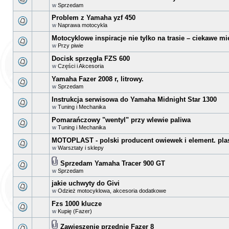
w
Sprzedam
Problem z Yamaha yzf 450
w
Naprawa motocykla
Motocyklowe inspiracje nie tylko na trasie – ciekawe mi
w
Przy piwie
Docisk sprzęgła FZS 600
w
Części i Akcesoria
Yamaha Fazer 2008 r, litrowy.
w
Sprzedam
Instrukcja serwisowa do Yamaha Midnight Star 1300
w
Tuning i Mechanika
Pomarańczowy "wentyl" przy wlewie paliwa
w
Tuning i Mechanika
MOTOPLAST - polski producent owiewek i element. pla
w
Warsztaty i sklepy
Sprzedam Yamaha Tracer 900 GT
w
Sprzedam
jakie uchwyty do Givi
w
Odzież motocyklowa, akcesoria dodatkowe
Fzs 1000 klucze
w
Kupię (Fazer)
Zawieszenie przednie Fazer 8