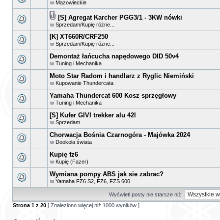
w
Mazowieckie
[S] Agregat Karcher PGG3/1 - 3KW nówki
w
Sprzedam/Kupię różne...
[K] XT660R/CRF250
w
Sprzedam/Kupię różne...
Demontaż łańcucha napędowego DID 50v4
w
Tuning i Mechanika
Moto Star Radom i handlarz z Ryglic Niemiński
w
Kupowanie Thundercata
Yamaha Thundercat 600 Kosz sprzęgłowy
w
Tuning i Mechanika
[S] Kufer GIVI trekker alu 42l
w
Sprzedam
Chorwacja Bośnia Czarnogóra - Majówka 2024
w
Dookoła świata
Kupię fz6
w
Kupię (Fazer)
Wymiana pompy ABS jak sie zabrac?
w
Yamaha FZ6 S2, FZ6, FZS 600
Wyświetl posty nie starsze niż:
Strona
1
z
20
[ Znaleziono więcej niż 1000 wyników ]