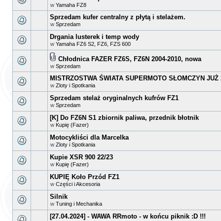
w
Yamaha FZ8
Sprzedam kufer centralny z płytą i stelażem.
w
Sprzedam
Drgania lusterek i temp wody
w
Yamaha FZ6 S2, FZ6, FZS 600
Chłodnica FAZER FZ6S, FZ6N 2004-2010, nowa
w
Sprzedam
MISTRZOSTWA ŚWIATA SUPERMOTO SŁOMCZYN JUŻ 2
w
Zloty i Spotkania
Sprzedam stelaż oryginalnych kufrów FZ1
w
Sprzedam
[K] Do FZ6N S1 zbiornik paliwa, przednik błotnik
w
Kupię (Fazer)
Motocykliści dla Marcelka
w
Zloty i Spotkania
Kupie XSR 900 22/23
w
Kupię (Fazer)
KUPIĘ Koło Przód FZ1
w
Części i Akcesoria
Silnik
w
Tuning i Mechanika
[27.04.2024] - WAWA RRmoto - w końcu piknik :D !!!