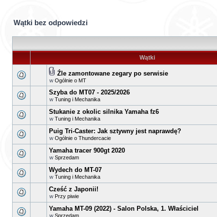
Wątki bez odpowiedzi
Wątki
Źle zamontowane zegary po serwisie
w
Ogólnie o MT
Szyba do MT07 - 2025/2026
w
Tuning i Mechanika
Stukanie z okolic silnika Yamaha fz6
w
Tuning i Mechanika
Puig Tri-Caster: Jak sztywny jest naprawdę?
w
Ogólnie o Thundercacie
Yamaha tracer 900gt 2020
w
Sprzedam
Wydech do MT-07
w
Tuning i Mechanika
Cześć z Japonii!
w
Przy piwie
Yamaha MT-09 (2022) - Salon Polska, 1. Właściciel
w
Sprzedam