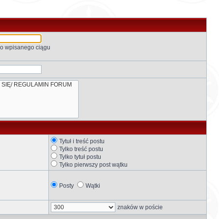
go wpisanego ciągu
Tytuł i treść postu
Tylko treść postu
Tylko tytuł postu
Tylko pierwszy post wątku
Posty
Wątki
znaków w poście