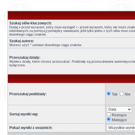
Szukaj słów kluczowych:
Dodaj
+
przed wyrazem, który musi wystąpić i
-
przed wyrazem, który nie może znaleź
oddzielanych za pomocą
|
pomiędzy nawiasami, jeśli tylko jedno z tych słów musi zo
dowolnego ciągu znaków.
Szukaj autora:
Możesz użyć * zamiast dowolnego ciągu znaków.
Przeszukaj działy:
Wybierz działy, które chcesz przeszukać. Poddziały są przeszukiwane automatycznie,
wyłączona.
Przeszukaj poddziały:
Tak
Nie
Sortuj wyniki wg:
Rosnąco
Malejąco
Pokaż wyniki z ostatnich: