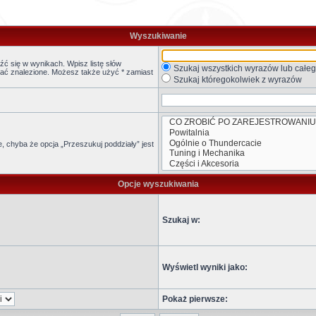
Wyszukiwanie
ć się w wynikach. Wpisz listę słów
Szukaj wszystkich wyrazów lub całe
stać znalezione. Możesz także użyć * zamiast
Szukaj któregokolwiek z wyrazów
 chyba że opcja „Przeszukuj poddziały” jest
Opcje wyszukiwania
Szukaj w:
Wyświetl wyniki jako:
Pokaż pierwsze: