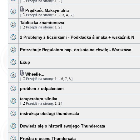
[
Przejdź na stronę:
1
,
2
]
Prędkośc Maksymalna
[
Przejdź na stronę:
1
,
2
,
3
,
4
,
5
]
Tabliczka znamionowa
[
Przejdź na stronę:
1
,
2
]
2 Problemy z licznikami - Podkładka ślimaka + wskaźnik N
Potrzebuję Regulatora nap. do kota na chwilę - Warszawa
Exup
Wheelie...
[
Przejdź na stronę:
1
...
6
,
7
,
8
]
problem z odpaleniem
temperatura silnika
[
Przejdź na stronę:
1
,
2
]
instrukcja obslugi thundercata
Dowiedz się o historii swojego Thundercata
Prośba o ocenę Thundercata