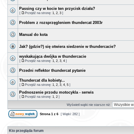
Passing czy w kocie ten przycisk działa?
[
Przejdź na stronę:
1
,
2
,
3
]
Problem z rozsprzęgleniem thundercat 2003r
Manual do kota
Jak? (gdzie?) się otwiera siedzenie w thundercacie?
wyskakująca dwójka w thundercacie
[
Przejdź na stronę:
1
,
2
,
3
,
4
]
Przedni reflektor thundercat pytanie
Thundercat dla kobiety...
[
Przejdź na stronę:
1
,
2
,
3
,
4
,
5
]
Podnoszenie przodu motocykla - serwis
[
Przejdź na stronę:
1
,
2
]
Wyświetl wątki nie starsze niż:
Strona
1
z
6
[ Wątki: 282 ]
Kto przegląda forum