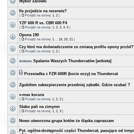
Wybór żarówki
Ile przjedzie na rezerwie?
[
Przejdź na stronę:
1
,
2
]
YZF 600 R vs. CBR 600 F4
[
Przejdź na stronę:
1
,
2
,
3
,
4
,
5
]
Opona 190
[
Przejdź na stronę:
1
...
19
,
20
,
21
]
Czy ktoś ma doświadzczenie ze zmianą profilu opony przód
[
Przejdź na stronę:
1
,
2
]
Spalanie Waszych Thundercatów [ankieta]
Ankieta:
Przesiadka z FZR 600R (kocie oczy) na Thundercat
Zgubiłem zabezpieczenie przedniej zębatki. Gdzie szukać ?
v-max kocura
[
Przejdź na stronę:
1
,
2
,
3
]
Słabo pali na zimynm
[
Przejdź na stronę:
1
,
2
,
3
]
Nowo utworzona grupa kotów że śląska zapraszam
Pyt. ogólne-dostępność części Thundercat, pasujące od inny