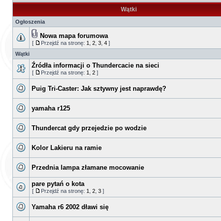
Wątki
Ogłoszenia
Nowa mapa forumowa
[
Przejdź na stronę:
1
,
2
,
3
,
4
]
Wątki
Źródła informacji o Thundercacie na sieci
[
Przejdź na stronę:
1
,
2
]
Puig Tri-Caster: Jak sztywny jest naprawdę?
yamaha r125
Thundercat gdy przejedzie po wodzie
Kolor Lakieru na ramie
Przednia lampa złamane mocowanie
pare pytań o kota
[
Przejdź na stronę:
1
,
2
,
3
]
Yamaha r6 2002 dławi się