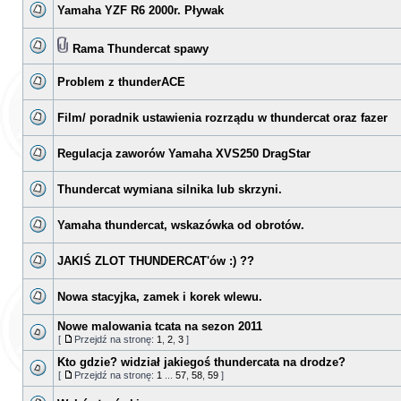
Yamaha YZF R6 2000r. Pływak
Rama Thundercat spawy
Problem z thunderACE
Film/ poradnik ustawienia rozrządu w thundercat oraz fazer
Regulacja zaworów Yamaha XVS250 DragStar
Thundercat wymiana silnika lub skrzyni.
Yamaha thundercat, wskazówka od obrotów.
JAKIŚ ZLOT THUNDERCAT'ów :) ??
Nowa stacyjka, zamek i korek wlewu.
Nowe malowania tcata na sezon 2011
[
Przejdź na stronę:
1
,
2
,
3
]
Kto gdzie? widział jakiegoś thundercata na drodze?
[
Przejdź na stronę:
1
...
57
,
58
,
59
]