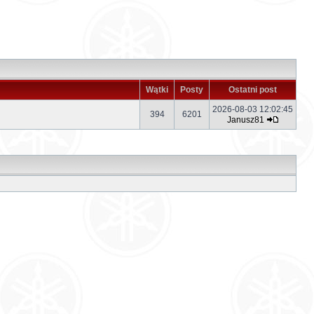
Wątki
Posty
Ostatni post
2026-08-03 12:02:45
394
6201
Janusz81