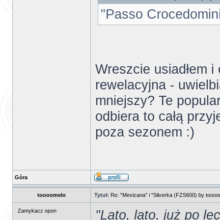
"Passo Crocedomini
Wreszcie usiadłem i 
rewelacyjna - uwielbi
mniejszy? Te popular
odbiera to całą przyj
poza sezonem :)
Góra
toooomelo
Tytuł:
Re: "Mexicana" i "Silverka (FZS600) by tooo
"Lato, lato, już po lec
Zamykacz opon