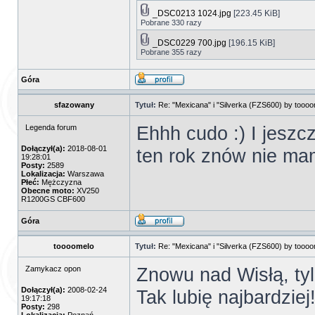
_DSC0213 1024.jpg
[223.45 KiB]
Pobrane 330 razy
_DSC0229 700.jpg
[196.15 KiB]
Pobrane 355 razy
Góra
sfazowany
Tytuł:
Re: "Mexicana" i "Silverka (FZS600) by tooo
Ehhh cudo :) I jeszc
Legenda forum
Dołączył(a):
2018-08-01
ten rok znów nie mam
19:28:01
Posty:
2589
Lokalizacja:
Warszawa
Płeć:
Mężczyzna
Obecne moto:
XV250
R1200GS CBF600
Góra
toooomelo
Tytuł:
Re: "Mexicana" i "Silverka (FZS600) by tooo
Znowu nad Wisłą, ty
Zamykacz opon
Dołączył(a):
2008-02-24
Tak lubię najbardziej
19:17:18
Posty:
298