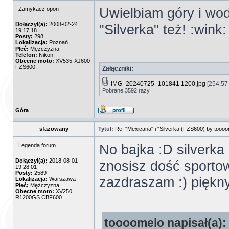
Uwielbiam góry i wo
Zamykacz opon
Dołączył(a):
2008-02-24
"Silverka" też! :wink:
19:17:18
Posty:
298
Lokalizacja:
Poznań
Płeć:
Mężczyzna
Telefon:
Nikon
Obecne moto:
XV535-XJ600-
FZS600
Załączniki:
IMG_20240725_101841 1200.jpg
[254.57 
Pobrane 3592 razy
Góra
sfazowany
Tytuł:
Re: "Mexicana" i "Silverka (FZS600) by tooo
No bajka :D silverka 
Legenda forum
Dołączył(a):
2018-08-01
znosisz dość sporto
19:28:01
Posty:
2589
zazdraszam :) piękny
Lokalizacja:
Warszawa
Płeć:
Mężczyzna
Obecne moto:
XV250
R1200GS CBF600
toooomelo napisał(a):