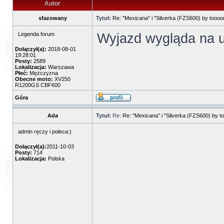
Autor
sfazowany
Tytuł:
Re: "Mexicana" i "Silverka (FZS600) by tooo
Wyjazd wygląda na
Legenda forum
Dołączył(a):
2018-08-01
19:28:01
Posty:
2589
Lokalizacja:
Warszawa
Płeć:
Mężczyzna
Obecne moto:
XV250
R1200GS CBF600
Góra
Ada
Tytuł:
Re:
Re: "Mexicana" i "Silverka (FZS600) by 
admin ręczy i poleca:)
Dołączył(a):
2011-10-03
Posty:
714
Lokalizacja:
Polska