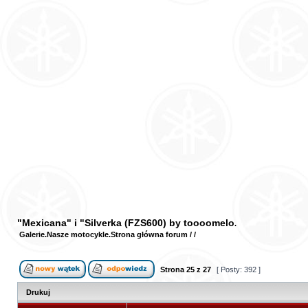
"Mexicana" i "Silverka (FZS600) by toooomelo
Galerie
Nasze motocykle
Strona główna forum
/
/
Strona
25
z
27
[ Posty: 392 ]
Drukuj