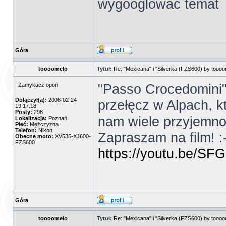
wygooglować temat
Góra
toooomelo
Tytuł:
Re: "Mexicana" i "Silverka (FZS600) by tooo
"Passo Crocedomini"
Zamykacz opon
Dołączył(a):
2008-02-24
przełęcz w Alpach, k
19:17:18
Posty:
298
nam wiele przyjemnoś
Lokalizacja:
Poznań
Płeć:
Mężczyzna
Telefon:
Nikon
Zapraszam na film! :-
Obecne moto:
XV535-XJ600-
FZS600
https://youtu.be/
Góra
toooomelo
Tytuł:
Re: "Mexicana" i "Silverka (FZS600) by tooo