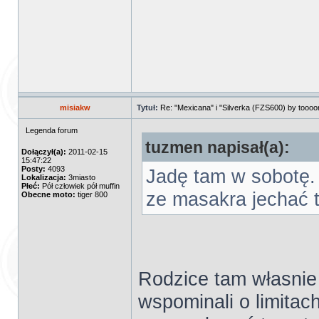
misiakw
Tytuł:
Re: "Mexicana" i "Silverka (FZS600) by tooo
Legenda forum
tuzmen napisał(a):
Dołączył(a):
2011-02-15
15:47:22
Posty:
4093
Jadę tam w sobotę.
Lokalizacja:
3miasto
Płeć:
Pół człowiek pół muffin
ze masakra jechać t
Obecne moto:
tiger 800
Rodzice tam własnie 
wspominali o limita