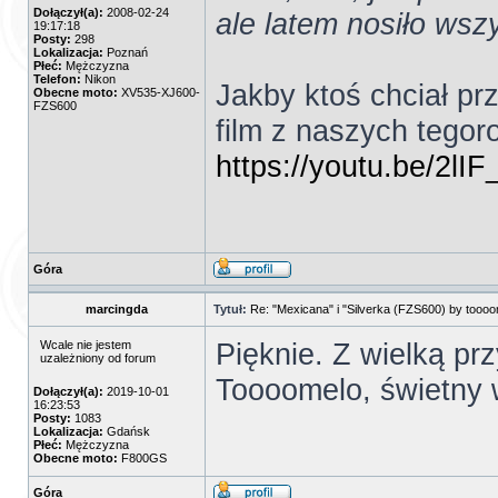
Dołączył(a):
2008-02-24
ale latem nosiło wszy
19:17:18
Posty:
298
Lokalizacja:
Poznań
Płeć:
Mężczyzna
Telefon:
Nikon
Jakby ktoś chciał pr
Obecne moto:
XV535-XJ600-
FZS600
film z naszych tegor
https://youtu.be/2l
Góra
marcingda
Tytuł:
Re: "Mexicana" i "Silverka (FZS600) by tooo
Pięknie. Z wielką p
Wcale nie jestem
uzależniony od forum
Toooomelo, świetny wy
Dołączył(a):
2019-10-01
16:23:53
Posty:
1083
Lokalizacja:
Gdańsk
Płeć:
Mężczyzna
Obecne moto:
F800GS
Góra