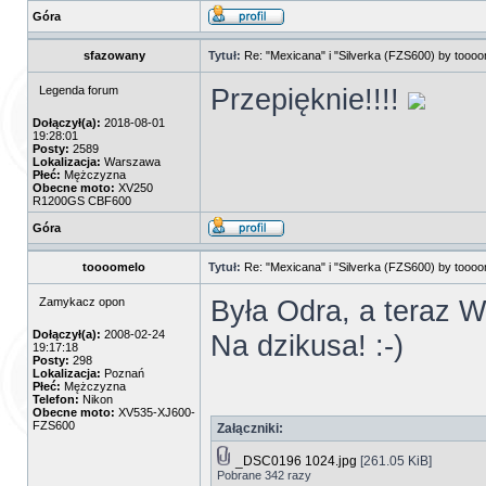
Góra
sfazowany
Tytuł:
Re: "Mexicana" i "Silverka (FZS600) by tooo
Przepięknie!!!!
Legenda forum
Dołączył(a):
2018-08-01
19:28:01
Posty:
2589
Lokalizacja:
Warszawa
Płeć:
Mężczyzna
Obecne moto:
XV250
R1200GS CBF600
Góra
toooomelo
Tytuł:
Re: "Mexicana" i "Silverka (FZS600) by tooo
Była Odra, a teraz W
Zamykacz opon
Dołączył(a):
2008-02-24
Na dzikusa! :-)
19:17:18
Posty:
298
Lokalizacja:
Poznań
Płeć:
Mężczyzna
Telefon:
Nikon
Obecne moto:
XV535-XJ600-
FZS600
Załączniki:
_DSC0196 1024.jpg
[261.05 KiB]
Pobrane 342 razy