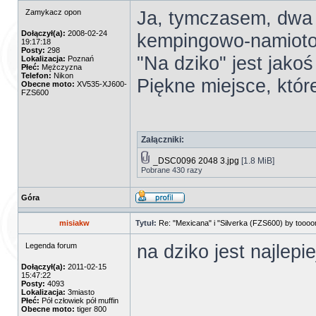
Ja, tymczasem, dwa 
Zamykacz opon
Dołączył(a):
2008-02-24
kempingowo-namiot
19:17:18
Posty:
298
"Na dziko" jest jakoś
Lokalizacja:
Poznań
Płeć:
Mężczyzna
Telefon:
Nikon
Piękne miejsce, któr
Obecne moto:
XV535-XJ600-
FZS600
Załączniki:
_DSC0096 2048 3.jpg
[1.8 MiB]
Pobrane 430 razy
Góra
misiakw
Tytuł:
Re: "Mexicana" i "Silverka (FZS600) by tooo
na dziko jest najlepiej
Legenda forum
Dołączył(a):
2011-02-15
15:47:22
Posty:
4093
Lokalizacja:
3miasto
Płeć:
Pół człowiek pół muffin
Obecne moto:
tiger 800