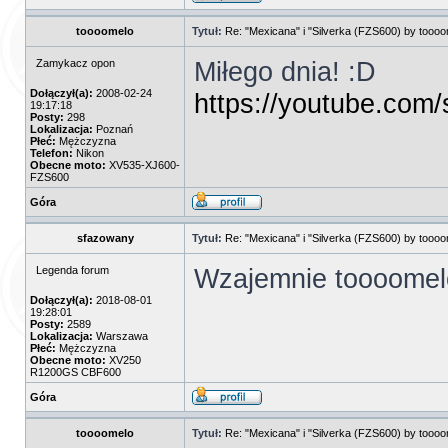
toooomelo
Tytuł:
Re: "Mexicana" i "Silverka (FZS600) by tooo
Miłego dnia! :D
Zamykacz opon
Dołączył(a):
2008-02-24
https://youtube.com
19:17:18
Posty:
298
Lokalizacja:
Poznań
Płeć:
Mężczyzna
Telefon:
Nikon
Obecne moto:
XV535-XJ600-
FZS600
Góra
sfazowany
Tytuł:
Re: "Mexicana" i "Silverka (FZS600) by tooo
Wzajemnie toooomelo
Legenda forum
Dołączył(a):
2018-08-01
19:28:01
Posty:
2589
Lokalizacja:
Warszawa
Płeć:
Mężczyzna
Obecne moto:
XV250
R1200GS CBF600
Góra
toooomelo
Tytuł:
Re: "Mexicana" i "Silverka (FZS600) by tooo