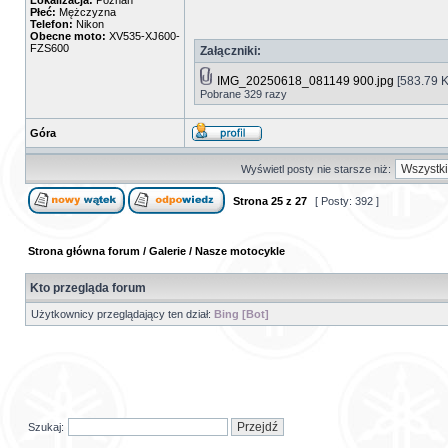
Lokalizacja:
Poznań
Płeć:
Mężczyzna
Telefon:
Nikon
Obecne moto:
XV535-XJ600-
FZS600
Załączniki:
IMG_20250618_081149 900.jpg
[583.79 K
Pobrane 329 razy
Góra
Wyświetl posty nie starsze niż:
Strona
25
z
27
[ Posty: 392 ]
Strona główna forum
/
Galerie
/
Nasze motocykle
Kto przegląda forum
Użytkownicy przeglądający ten dział:
Bing [Bot]
Szukaj: