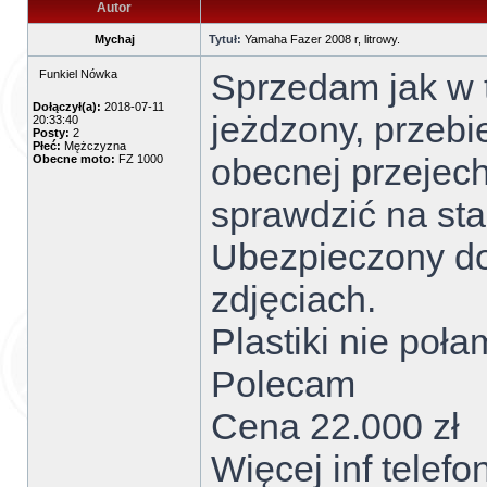
Autor
Mychaj
Tytuł:
Yamaha Fazer 2008 r, litrowy.
Sprzedam jak w 
Funkiel Nówka
Dołączył(a):
2018-07-11
jeżdzony, przebi
20:33:40
Posty:
2
Płeć:
Mężczyzna
obecnej przeje
Obecne moto:
FZ 1000
sprawdzić na sta
Ubezpieczony do
zdjęciach.
Plastiki nie poł
Polecam
Cena 22.000 zł
Więcej inf telef