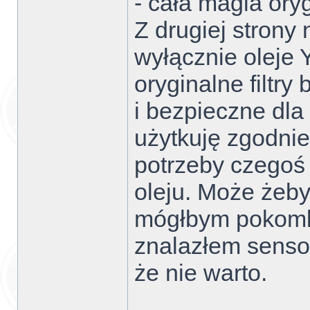
- cała magia oryg
Z drugiej strony
wyłącznie oleje
oryginalne filtr
i bezpieczne dla
użytkuję zgodni
potrzeby czegoś 
oleju. Może żeby
mógłbym pokomb
znalazłem sensow
że nie warto.