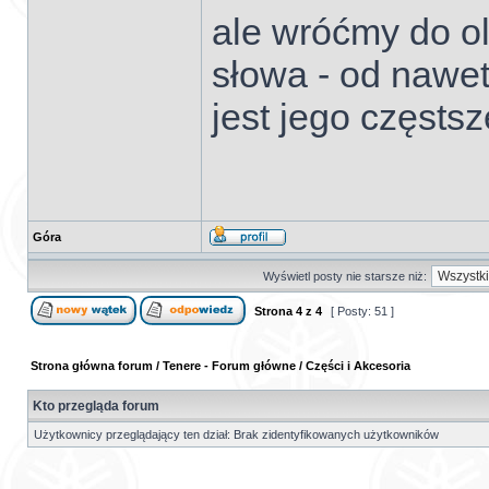
ale wróćmy do ol
słowa - od nawet 
jest jego częsts
Góra
Wyświetl posty nie starsze niż:
Strona
4
z
4
[ Posty: 51 ]
Strona główna forum
/
Tenere - Forum główne
/
Części i Akcesoria
Kto przegląda forum
Użytkownicy przeglądający ten dział: Brak zidentyfikowanych użytkowników