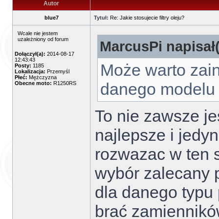
Autor
blue7
Tytuł:
Re: Jakie stosujecie filtry oleju?
Wcale nie jestem
uzależniony od forum
MarcusPi napisał(
Dołączył(a):
2014-08-17
12:43:43
Może warto zain
Posty:
1185
Lokalizacja:
Przemyśl
Płeć:
Mężczyzna
danego modelu 
Obecne moto:
R1250RS
To nie zawsze je
najlepsze i jedy
rozwazac w ten s
wybór zalecany 
dla danego typu
brać zamienników 