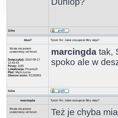
Dunlop?
Góra
blue7
Tytuł:
Re: Jakie stosujecie filtry oleju?
marcingda
tak,
Wcale nie jestem
uzależniony od forum
spoko ale w desz
Dołączył(a):
2014-08-17
12:43:43
Posty:
1185
Lokalizacja:
Przemyśl
Płeć:
Mężczyzna
Obecne moto:
R1250RS
Góra
marcingda
Tytuł:
Re: Jakie stosujecie filtry oleju?
Też je chyba mia
Wcale nie jestem
uzależniony od forum