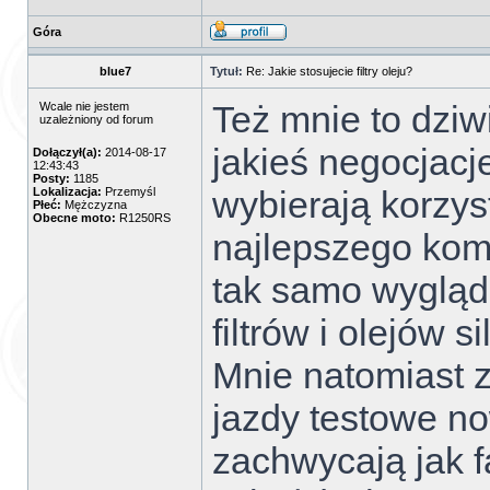
Góra
blue7
Tytuł:
Re: Jakie stosujecie filtry oleju?
Też mnie to dziw
Wcale nie jestem
uzależniony od forum
jakieś negocjacj
Dołączył(a):
2014-08-17
12:43:43
Posty:
1185
wybierają korzys
Lokalizacja:
Przemyśl
Płeć:
Mężczyzna
Obecne moto:
R1250RS
najlepszego kom
tak samo wygląd
filtrów i olejów s
Mnie natomiast z
jazdy testowe n
zachwycają jak f