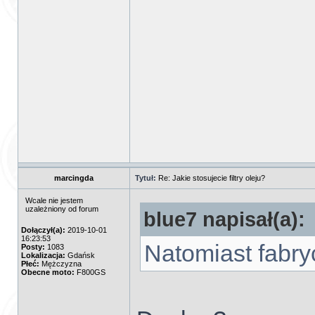
marcingda
Tytuł:
Re: Jakie stosujecie filtry oleju?
Wcale nie jestem
uzależniony od forum
blue7 napisał(a):
Dołączył(a):
2019-10-01
16:23:53
Natomiast fabr
Posty:
1083
Lokalizacja:
Gdańsk
Płeć:
Mężczyzna
Obecne moto:
F800GS