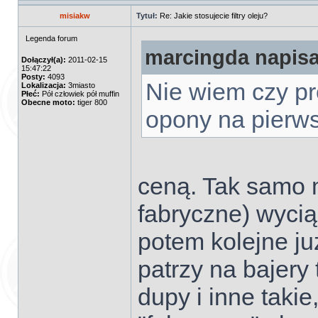
misiakw
Tytuł:
Re: Jakie stosujecie filtry oleju?
Legenda forum
marcingda napisał
Dołączył(a):
2011-02-15
15:47:22
Posty:
4093
Nie wiem czy pr
Lokalizacja:
3miasto
Płeć:
Pół człowiek pół muffin
Obecne moto:
tiger 800
opony na pierw
ceną. Tak samo m
fabryczne) wycią
potem kolejne ju
patrzy na bajery 
dupy i inne takie