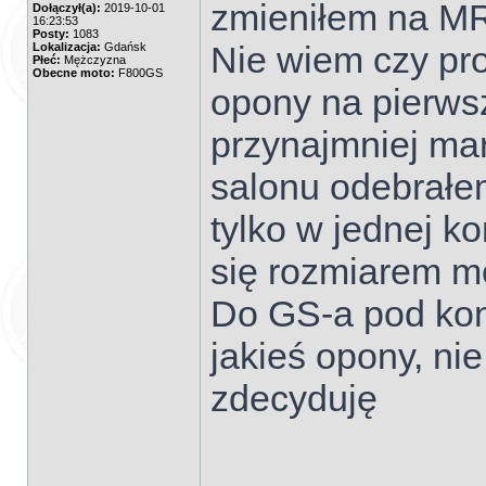
zmieniłem na M
Dołączył(a):
2019-10-01
16:23:53
Posty:
1083
Nie wiem czy pro
Lokalizacja:
Gdańsk
Płeć:
Mężczyzna
Obecne moto:
F800GS
opony na pierws
przynajmniej ma
salonu odebrałe
tylko w jednej kon
się rozmiarem mo
Do GS-a pod kon
jakieś opony, ni
zdecyduję