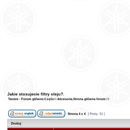
Jakie stosujecie filtry oleju?
Tenere - Forum główne
Części i Akcesoria
Strona główna forum
/
/
Strona
4
z
4
[ Posty: 51 ]
Drukuj